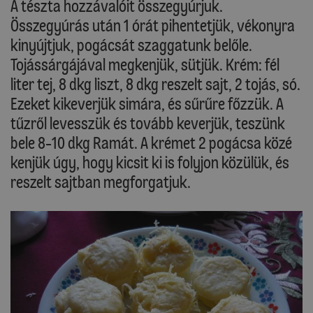
A tészta hozzávalóit összegyúrjuk.
Összegyúrás után 1 órát pihentetjük, vékonyra
kinyújtjuk, pogácsát szaggatunk belőle.
Tojássárgájával megkenjük, sütjük. Krém: fél
liter tej, 8 dkg liszt, 8 dkg reszelt sajt, 2 tojás, só.
Ezeket kikeverjük simára, és sűrűre főzzük. A
tűzről levesszük és tovább keverjük, teszünk
bele 8-10 dkg Ramát. A krémet 2 pogácsa közé
kenjük úgy, hogy kicsit ki is folyjon közülük, és
reszelt sajtban megforgatjuk.