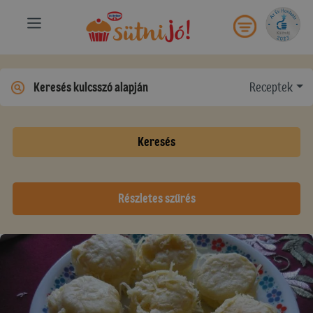
Receptek
Keresés
Részletes szűrés