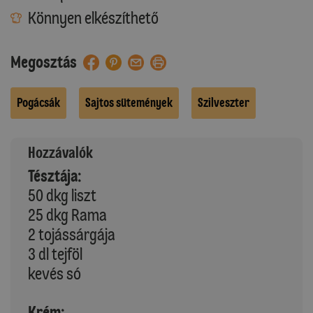
Könnyen elkészíthető
Megosztás
Pogácsák
Sajtos sütemények
Szilveszter
Hozzávalók
Tésztája:
50 dkg liszt
25 dkg Rama
2 tojássárgája
3 dl tejföl
kevés só
Krém: