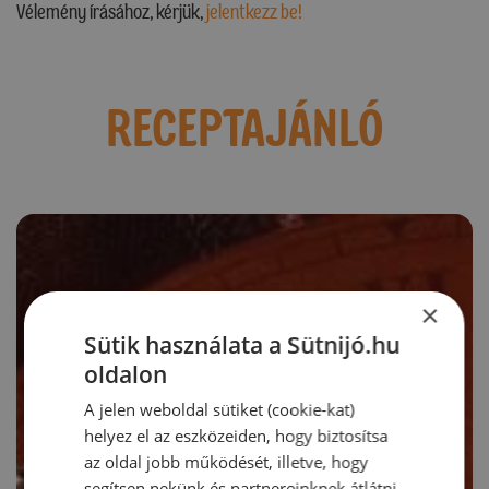
Vélemény írásához, kérjük,
jelentkezz be!
RECEPTAJÁNLÓ
×
Sütik használata a Sütnijó.hu
oldalon
A jelen weboldal sütiket (cookie-kat)
helyez el az eszközeiden, hogy biztosítsa
az oldal jobb működését, illetve, hogy
segítsen nekünk és partnereinknek átlátni,