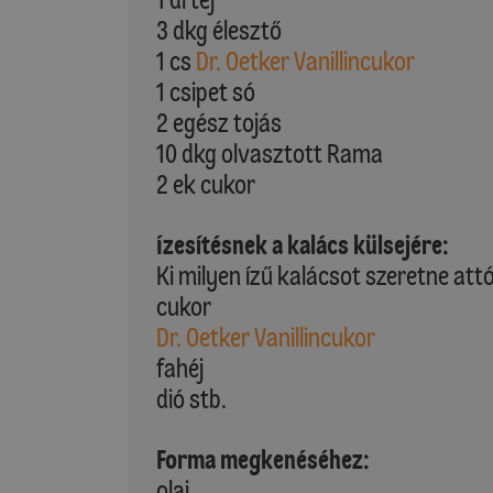
3 dkg élesztő
1 cs
Dr. Oetker Vanillincukor
1 csipet só
2 egész tojás
10 dkg olvasztott Rama
2 ek cukor
Ízesítésnek a kalács külsejére:
Ki milyen ízű kalácsot szeretne att
cukor
Dr. Oetker Vanillincukor
fahéj
dió stb.
Forma megkenéséhez:
olaj