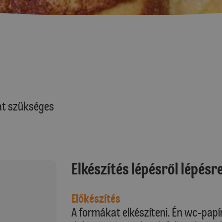
at szükséges
Elkészítés lépésről lépésr
Előkészítés
A formákat elkészíteni. Én wc-papí