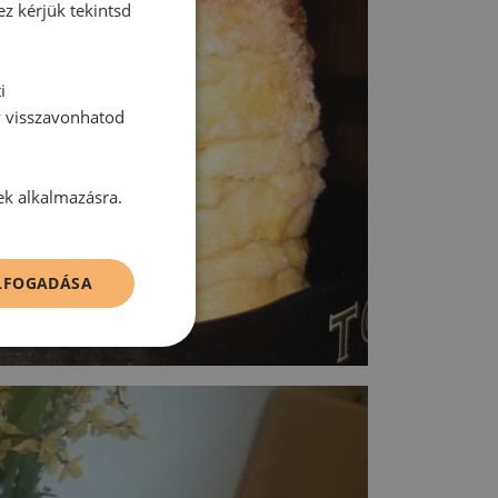
ez kérjük tekintsd
i
y visszavonhatod
ek alkalmazásra.
ELFOGADÁSA