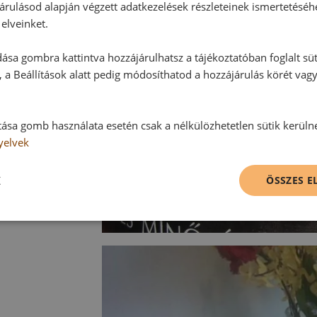
árulásod alapján végzett adatkezelések részleteinek ismertetéséh
elveinket.
ása gombra kattintva hozzájárulhatsz a tájékoztatóban foglalt süt
 a Beállítások alatt pedig módosíthatod a hozzájárulás körét vag
tása gomb használata esetén csak a nélkülözhetetlen sütik kerüln
yelvek
K
ÖSSZES 