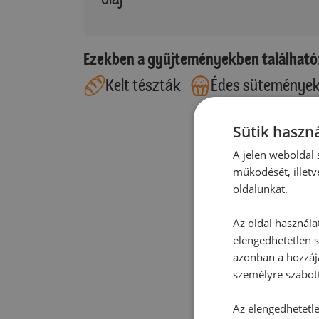
Ezekben a gyűjteményekben található
Kelt tészták
Édes süteménye
Sütik haszná
A jelen weboldal s
működését, illetv
oldalunkat.
Az oldal használa
elengedhetetlen s
azonban a hozzájá
személyre szabot
Az elengedhetetlen