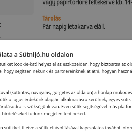
vagy papírtörlőre feltekerve kb. 14-
Tárolás
:
Pár napig letakarva eláll.
k
Alternatív elkészítés
Alufóliát be kell kenni olajjal, hogy
lata a Sütnijó.hu oldalon
formáról.
ütiket (cookie-kat) helyez el az eszközeiden, hogy biztosítsa az ol
A kalácsnak arra a részére, mely a 
e, hogy segítsen nekünk és partnereinknek átlátni, hogyan haszná
cukrot, mert letapad.
A formák többször használatosak.
tával (kattintás, navigálás, görgetés az oldalon) a honlap működé
ütik a jogos érdekünk alapján alkalmazásra kerülnek, egyes sütik
rulásodra is szükségünk van. Ezen sütik segítségével más platfo
t hirdetéseket tudunk megjeleníteni neked.
 sütikkel, illetve a sütik eltávolításával kapcsolatos további info