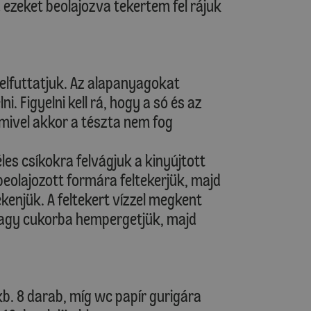
 ezeket beolajozva tekertem fel rájuk
felfuttatjuk. Az alapanyagokat
. Figyelni kell rá, hogy a só és az
mivel akkor a tészta nem fog
les csíkokra felvágjuk a kinyújtott
beolajozott formára feltekerjük, majd
ekenjük. A feltekert vízzel megkent
vagy cukorba hempergetjük, majd
kb. 8 darab, míg wc papír gurigára