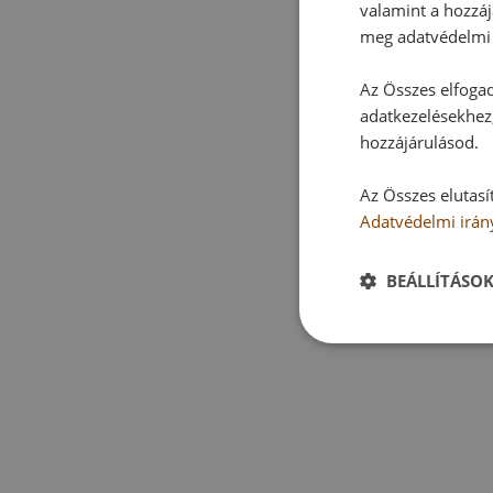
valamint a hozzáj
meg adatvédelmi 
Az Összes elfogad
adatkezelésekhez,
hozzájárulásod.
Az Összes elutasí
Adatvédelmi irán
BEÁLLÍTÁSO