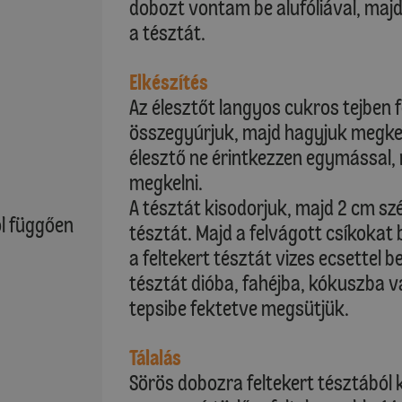
dobozt vontam be alufóliával, majd
a tésztát.
Elkészítés
Az élesztőt langyos cukros tejben 
összegyúrjuk, majd hagyjuk megkelni
élesztő ne érintkezzen egymással, 
megkelni.
A tésztát kisodorjuk, majd 2 cm szé
ól függően
tésztát. Majd a felvágott csíkokat 
a feltekert tésztát vizes ecsettel b
tésztát dióba, fahéjba, kókuszba 
tepsibe fektetve megsütjük.
Tálalás
Sörös dobozra feltekert tésztából 