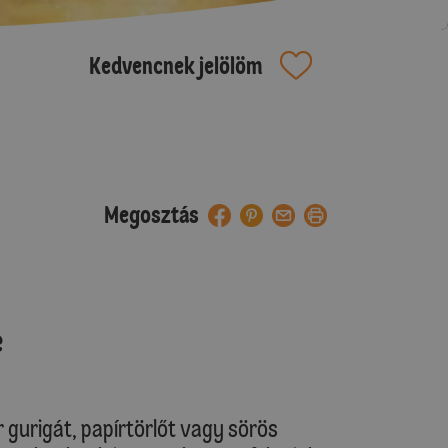
Kedvencnek jelölöm
Megosztás
e
r gurigát, papírtörlőt vagy sörös