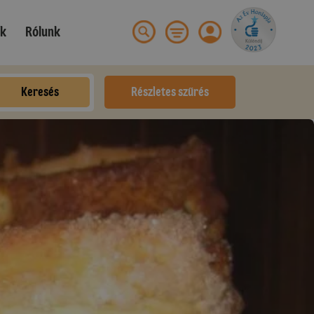
ek
Rólunk
Keresés
Részletes szűrés