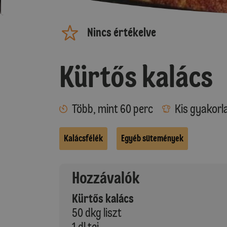
Nincs értékelve
Kürtős kalács
Több, mint 60 perc
Kis gyakorl
Kalácsfélék
Egyéb sütemények
Hozzávalók
Kürtős kalács
50 dkg liszt
1 dl tej