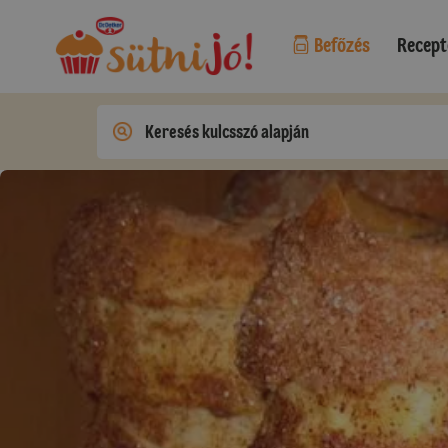
Befőzés
Recept