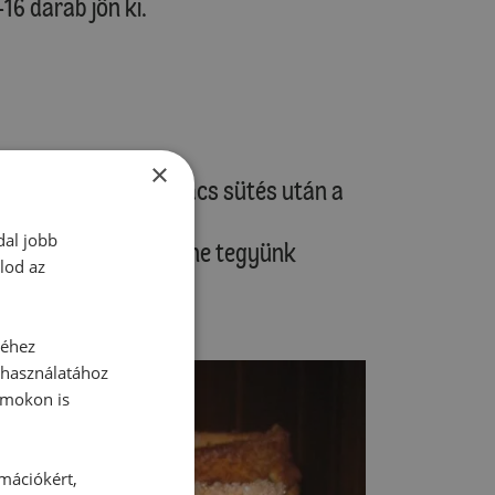
16 darab jön ki.
×
 könnyen lejöjjön a kalács sütés után a
dal jobb
tepsibe alulra kerül, ne tegyünk
lod az
séhez
 használatához
rmokon is
rmációkért,