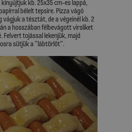
n kinyújtjuk kb. 25x35 cm-es lappá,
pírral bélelt tepsire. Pizza vágó
 vágjuk a tésztát, de a végeinél kb. 2
án a hosszában félbevágott virsliket
 Felvert tojással lekenjük, majd
osra sütjük a "lábtörlőt".