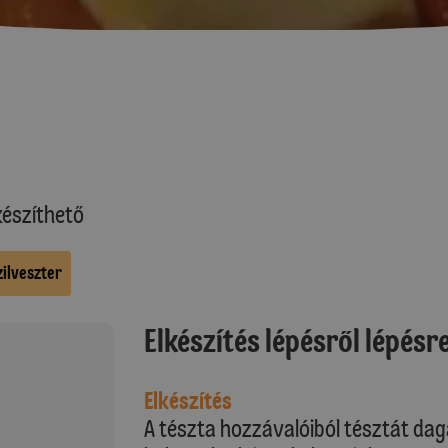
észíthető
zilveszter
Elkészítés lépésről lépésr
Elkészítés
A tészta hozzávalóiból tésztát da