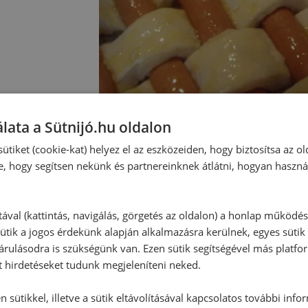
lata a Sütnijó.hu oldalon
ütiket (cookie-kat) helyez el az eszközeiden, hogy biztosítsa az ol
e, hogy segítsen nekünk és partnereinknek átlátni, hogyan haszná
Hozzászólások
tával (kattintás, navigálás, görgetés az oldalon) a honlap működé
ütik a jogos érdekünk alapján alkalmazásra kerülnek, egyes sütik
rulásodra is szükségünk van. Ezen sütik segítségével más platfo
Ehhez a recepthez még nem érkeze
t hirdetéseket tudunk megjeleníteni neked.
 sütikkel, illetve a sütik eltávolításával kapcsolatos további info