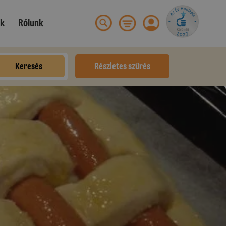
ek
Rólunk
Keresés
Részletes szűrés