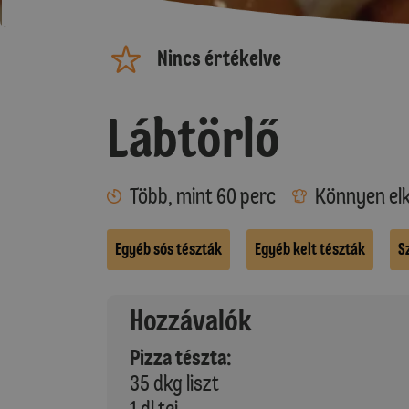
Nincs értékelve
Lábtörlő
Több, mint 60 perc
Könnyen elk
Egyéb sós tészták
Egyéb kelt tészták
S
Hozzávalók
Pizza tészta:
35 dkg liszt
1 dl tej