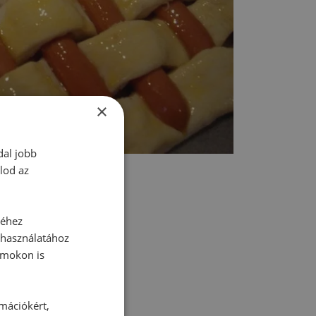
×
dal jobb
lod az
séhez
 használatához
rmokon is
tt hozzászólás.
rmációkért,