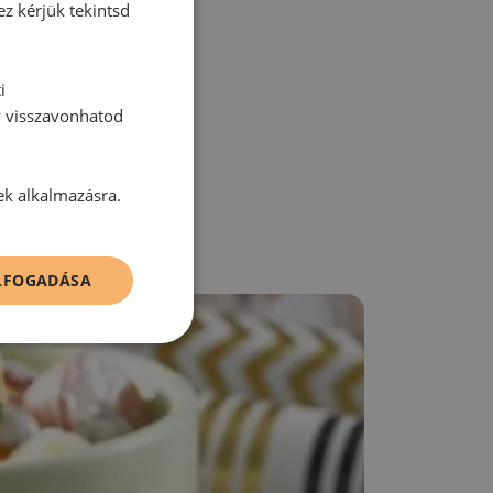
ez kérjük tekintsd
zz be!
i
y visszavonhatod
ek alkalmazásra.
ELFOGADÁSA