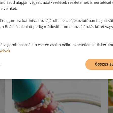
Hozzászólás írása
árulásod alapján végzett adatkezelések részleteinek ismertetéséh
elveinket.
Vélemény írásához, kérjük,
jelentke
ása gombra kattintva hozzájárulhatsz a tájékoztatóban foglalt süt
 a Beállítások alatt pedig módosíthatod a hozzájárulás körét vag
RECEPTAJÁNLÓ
tása gomb használata esetén csak a nélkülözhetetlen sütik kerüln
yelvek
K
ÖSSZES 