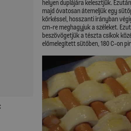
helyen duplájára kelesztjük. Ezutá
majd óvatosan átemeljük egy sütőpa
kőrkéssel, hosszanti irányban végig
cm-re meghagyjuk a széleket. Ezut
beszövögetjük a tészta csíkok közé.
előmelegített sütőben, 180 C-on pir
: