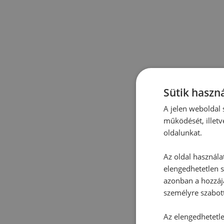
Sütik haszná
A jelen weboldal s
működését, illetv
oldalunkat.
Az oldal használa
elengedhetetlen s
azonban a hozzájá
személyre szabot
Az elengedhetetlen