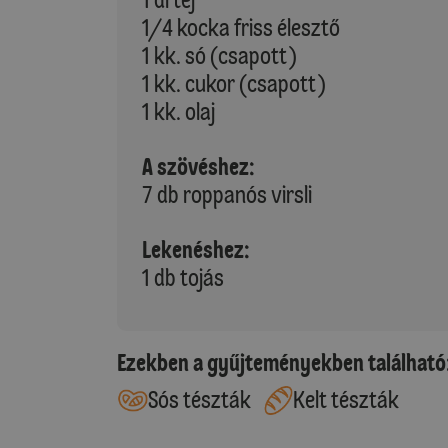
1/4 kocka friss élesztő
1 kk. só (csapott)
1 kk. cukor (csapott)
1 kk. olaj
A szövéshez:
7 db roppanós virsli
Lekenéshez:
1 db tojás
Ezekben a gyűjteményekben található
Sós tészták
Kelt tészták