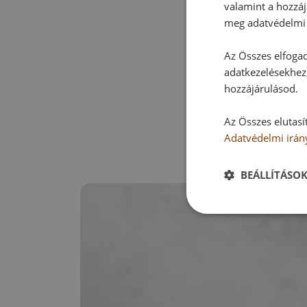
valamint a hozzáj
meg adatvédelmi 
Az Összes elfogad
adatkezelésekhez,
hozzájárulásod.
Az Összes elutasí
Adatvédelmi irán
BEÁLLÍTÁSO