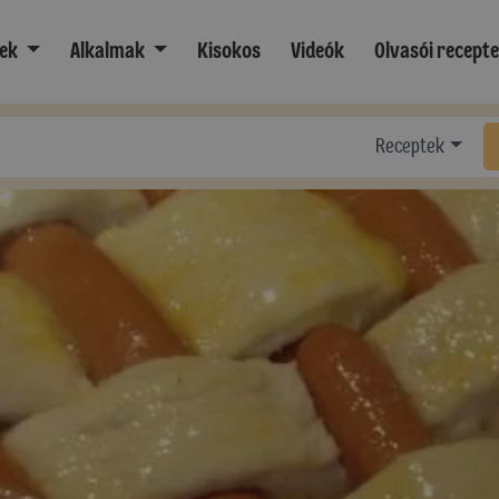
ek
Alkalmak
Kisokos
Videók
Olvasói recept
Receptek