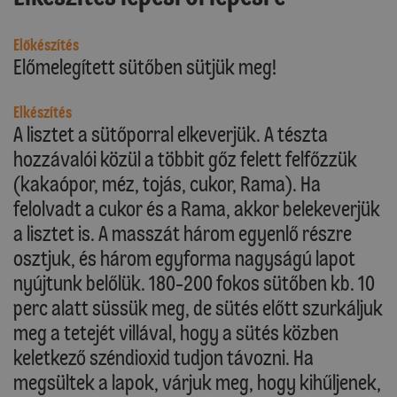
Előkészítés
Előmelegített sütőben sütjük meg!
Elkészítés
A lisztet a sütőporral elkeverjük. A tészta
hozzávalói közül a többit gőz felett felfőzzük
(kakaópor, méz, tojás, cukor, Rama). Ha
felolvadt a cukor és a Rama, akkor belekeverjük
a lisztet is. A masszát három egyenlő részre
osztjuk, és három egyforma nagyságú lapot
nyújtunk belőlük. 180-200 fokos sütőben kb. 10
perc alatt süssük meg, de sütés előtt szurkáljuk
meg a tetejét villával, hogy a sütés közben
keletkező széndioxid tudjon távozni. Ha
megsültek a lapok, várjuk meg, hogy kihűljenek,