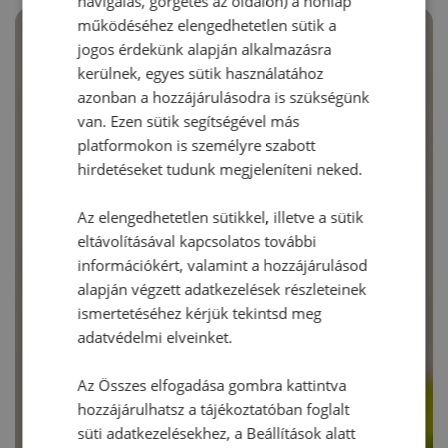
navigálás, görgetés az oldalon) a honlap
működéséhez elengedhetetlen sütik a
jogos érdekünk alapján alkalmazásra
kerülnek, egyes sütik használatához
azonban a hozzájárulásodra is szükségünk
van. Ezen sütik segítségével más
platformokon is személyre szabott
hirdetéseket tudunk megjeleníteni neked.
Az elengedhetetlen sütikkel, illetve a sütik
eltávolításával kapcsolatos további
információkért, valamint a hozzájárulásod
alapján végzett adatkezelések részleteinek
ismertetéséhez kérjük tekintsd meg
adatvédelmi elveinket.
Az Összes elfogadása gombra kattintva
hozzájárulhatsz a tájékoztatóban foglalt
süti adatkezelésekhez, a Beállítások alatt