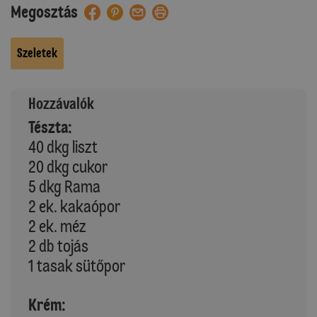
Megosztás
Szeletek
Hozzávalók
Tészta:
40 dkg liszt
20 dkg cukor
5 dkg Rama
2 ek. kakaópor
2 ek. méz
2 db tojás
1 tasak sütőpor
Krém: