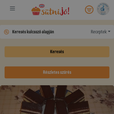
Receptek
Keresés
Részletes szűrés