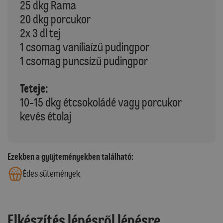
25 dkg Rama
20 dkg porcukor
2x 3 dl tej
1 csomag vaníliaízű pudingpor
1 csomag puncsízű pudingpor
Teteje:
10-15 dkg étcsokoládé vagy porcukor
kevés étolaj
Ezekben a gyűjteményekben található:
Édes sütemények
Elkészítés lépésről lépésre