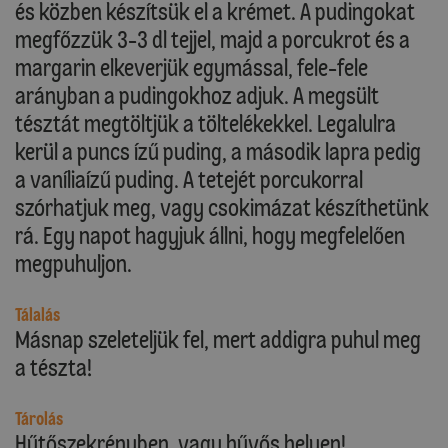
és közben készítsük el a krémet. A pudingokat
megfőzzük 3-3 dl tejjel, majd a porcukrot és a
margarin elkeverjük egymással, fele-fele
arányban a pudingokhoz adjuk. A megsült
tésztát megtöltjük a töltelékekkel. Legalulra
kerül a puncs ízű puding, a második lapra pedig
a vaníliaízű puding. A tetejét porcukorral
szórhatjuk meg, vagy csokimázat készíthetünk
rá. Egy napot hagyjuk állni, hogy megfelelően
megpuhuljon.
Tálalás
Másnap szeleteljük fel, mert addigra puhul meg
a tészta!
Tárolás
Hűtőszekrényben, vagy hűvős helyen!