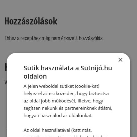
Hozzászólások
Ehhez a recepthez még nem érkezett hozzászólás.
×
Hozzászólás írása
Sütik használata a Sütnijó.hu
oldalon
Vélemény írásához, kérjük,
jelentkezz be!
A jelen weboldal sütiket (cookie-kat)
helyez el az eszközeiden, hogy biztosítsa
az oldal jobb működését, illetve, hogy
segítsen nekünk és partnereinknek átlátni,
RECEPTAJÁNLÓ
hogyan használod az oldalunkat.
Az oldal használatával (kattintás,