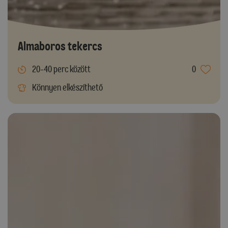
Almaboros tekercs
20-40 perc között
0
Könnyen elkészíthető