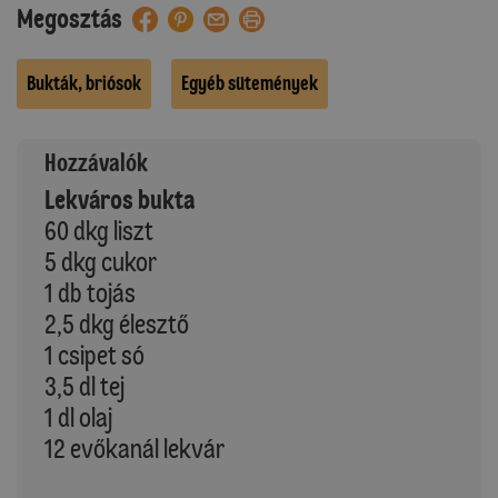
Megosztás
Bukták, briósok
Egyéb sütemények
Hozzávalók
Lekváros bukta
60 dkg liszt
5 dkg cukor
1 db tojás
2,5 dkg élesztő
1 csipet só
3,5 dl tej
1 dl olaj
12 evőkanál lekvár