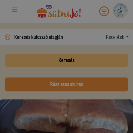
Receptek
Keresés
Részletes szűrés