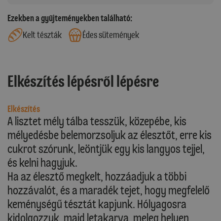
Ezekben a gyűjteményekben található:
Kelt tészták
Édes sütemények
Elkészítés lépésről lépésre
Elkészítés
A lisztet mély tálba tesszük, közepébe, kis
mélyedésbe belemorzsoljuk az élesztőt, erre kis
cukrot szórunk, leöntjük egy kis langyos tejjel,
és kelni hagyjuk.
Ha az élesztő megkelt, hozzáadjuk a többi
hozzávalót, és a maradék tejet, hogy megfelelő
keménységű tésztát kapjunk. Hólyagosra
kidolgozzuk, majd letakarva, meleg helyen,