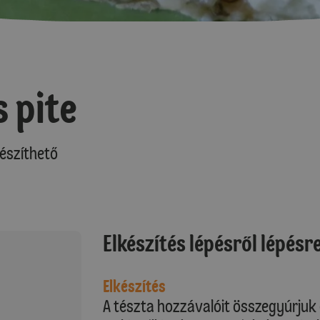
 pite
észíthető
Elkészítés lépésről lépésr
Elkészítés
A tészta hozzávalóit összegyúrjuk 