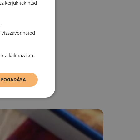
tt hozzászólás.
ez kérjük tekintsd
i
y visszavonhatod
zz be!
ek alkalmazásra.
ELFOGADÁSA