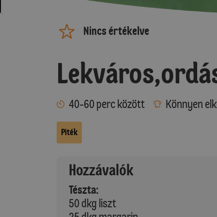
Nincs értékelve
Lekváros,ordás
40-60 perc között
Könnyen elk
Piték
Hozzávalók
Tészta:
50 dkg liszt
25 dkg margarin