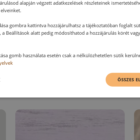
Ehhez a recepthez még nem érkeze
árulásod alapján végzett adatkezelések részleteinek ismertetéséh
elveinket.
ása gombra kattintva hozzájárulhatsz a tájékoztatóban foglalt süt
Hozzászólás írása
 a Beállítások alatt pedig módosíthatod a hozzájárulás körét vag
Vélemény írásához, kérjük,
jelentke
tása gomb használata esetén csak a nélkülözhetetlen sütik kerüln
yelvek
RECEPTAJÁNLÓ
K
ÖSSZES 