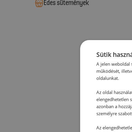
Édes sütemények
Sütik haszná
A jelen weboldal s
működését, illetv
oldalunkat.
Az oldal használa
elengedhetetlen s
azonban a hozzájá
személyre szabot
Az elengedhetetlen