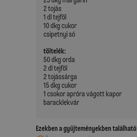
2 tojás
1 dl tejföl
10 dkg cukor
csipetnyi só
töltelék:
50 dkg orda
2 dl tejföl
2 tojássárga
15 dkg cukor
1 csokor apróra vágott kapor
baracklekvár
Ezekben a gyűjteményekben található