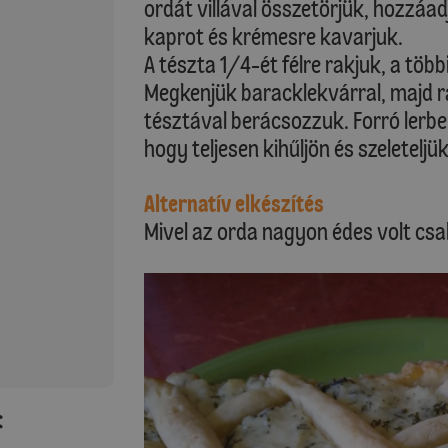
ordát villával összetörjük, hozzáadj
kaprot és krémesre kavarjuk.
A tészta 1/4-ét félre rakjuk, a több
Megkenjük baracklekvárral, majd rá
tésztával berácsozzuk. Forró lerb
hogy teljesen kihűljön és szeleteljük
Alternatív elkészítés
Mivel az orda nagyon édes volt cs
: