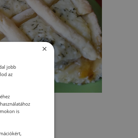
×
dal jobb
lod az
séhez
 használatához
rmokon is
rmációkért,