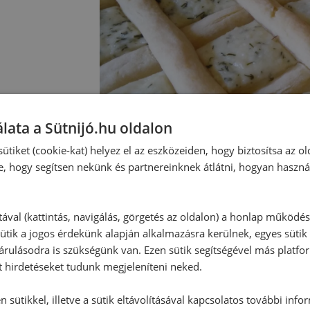
lata a Sütnijó.hu oldalon
ütiket (cookie-kat) helyez el az eszközeiden, hogy biztosítsa az ol
e, hogy segítsen nekünk és partnereinknek átlátni, hogyan haszná
tával (kattintás, navigálás, görgetés az oldalon) a honlap működé
ütik a jogos érdekünk alapján alkalmazásra kerülnek, egyes sütik
rulásodra is szükségünk van. Ezen sütik segítségével más platfo
Hozzászólások
t hirdetéseket tudunk megjeleníteni neked.
 sütikkel, illetve a sütik eltávolításával kapcsolatos további info