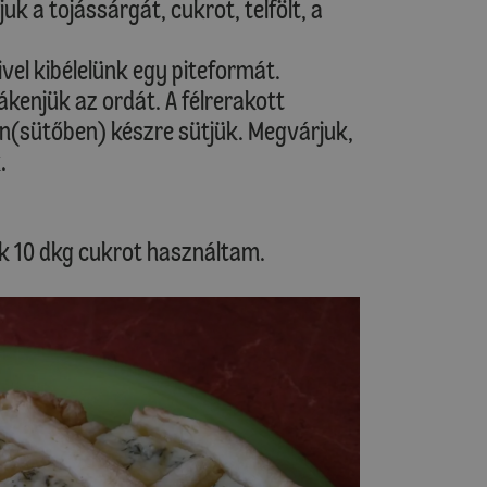
uk a tojássárgát, cukrot, telfölt, a
ivel kibélelünk egy piteformát.
kenjük az ordát. A félrerakott
en(sütőben) készre sütjük. Megvárjuk,
.
ak 10 dkg cukrot használtam.