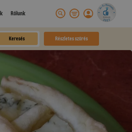
ek
Rólunk
Keresés
Részletes szűrés