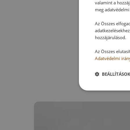
valamint a hozzáj
meg adatvédelmi 
Az Összes elfogad
adatkezelésekhez,
hozzájárulásod.
Az Összes elutasí
Adatvédelmi irán
BEÁLLÍTÁSO