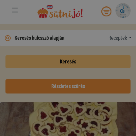
Receptek
Keresés
Részletes szűrés