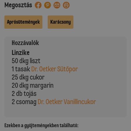
Megosztás
Aprósütemények
Karácsony
Hozzávalók
Linzike
50 dkg liszt
1 tasak
Dr. Oetker Sütőpor
25 dkg cukor
20 dkg margarin
2 db tojás
2 csomag
Dr. Oetker Vanillincukor
Ezekben a gyűjteményekben található: