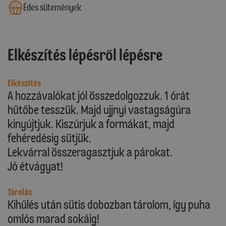
Édes sütemények
Elkészítés lépésről lépésre
Elkészítés
A hozzávalókat jól összedolgozzuk. 1 órát
hűtőbe tesszük. Majd ujjnyi vastagságúra
kinyújtjuk. Kiszúrjuk a formákat, majd
fehéredésig sütjük.
Lekvárral összeragasztjuk a párokat.
Jó étvágyat!
Tárolás
Kihűlés után sütis dobozban tárolom, így puha
omlós marad sokáig!