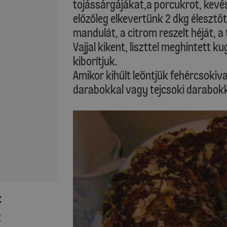
tojássárgájákat,a porcukrot, kevés
előzőleg elkevertünk 2 dkg élesztőt)
mandulát, a citrom reszelt héját, a
Vajjal kikent, liszttel meghintett 
kiborítjuk.
Amikor kihűlt leöntjük fehércsokiva
darabokkal vagy tejcsoki darabokka
:
k