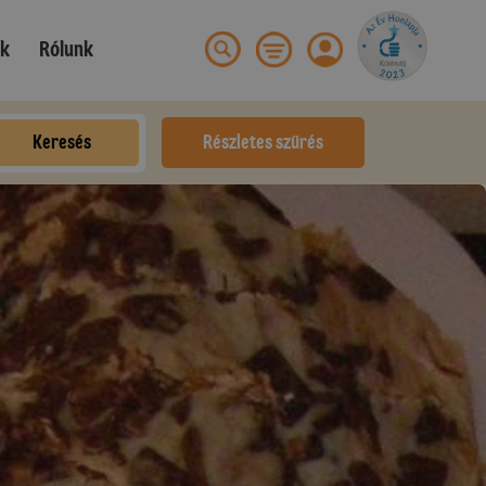
ek
Rólunk
Keresés
Részletes szűrés