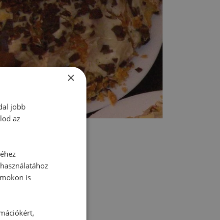
×
dal jobb
lod az
séhez
 használatához
rmokon is
tt hozzászólás.
rmációkért,