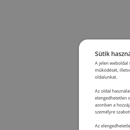
Sütik haszná
A jelen weboldal s
működését, illetv
oldalunkat.
Az oldal használa
elengedhetetlen s
azonban a hozzájá
személyre szabot
Az elengedhetetlen