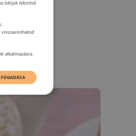
ez kérjük tekintsd
i
zz be!
y visszavonhatod
ek alkalmazásra.
ELFOGADÁSA