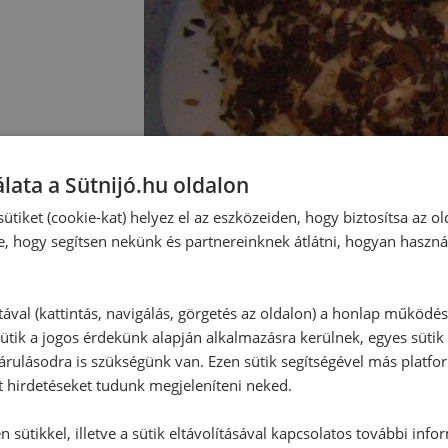
lata a Sütnijó.hu oldalon
ütiket (cookie-kat) helyez el az eszközeiden, hogy biztosítsa az ol
e, hogy segítsen nekünk és partnereinknek átlátni, hogyan haszná
tával (kattintás, navigálás, görgetés az oldalon) a honlap működé
Hozzászólások
ütik a jogos érdekünk alapján alkalmazásra kerülnek, egyes sütik
rulásodra is szükségünk van. Ezen sütik segítségével más platfo
t hirdetéseket tudunk megjeleníteni neked.
Ehhez a recepthez még nem érkeze
 sütikkel, illetve a sütik eltávolításával kapcsolatos további info