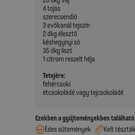
4 tojás
szerecsendió
3 evőkanál tejszín
2 dkg élesztő
késhegynyi só
35 dkg liszt
1 citrom reszelt héja
Tetejére:
fehércsoki
étcsokoládé vagy tejcsokoládé
Ezekben a gyűjteményekben található
Édes sütemények
Kelt tésztá