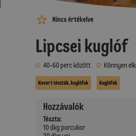
Nincs értékelve
Lipcsei kuglóf
40-60 perc között
Könnyen elk
Kevert tészták, kuglófok
Kuglófok
Hozzávalók
Tészta:
10 dkg porcukor
20 dkg vaj