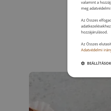
valamint a hozzáj
meg adatvédelmi 
Az Összes elfogad
adatkezelésekhez,
hozzájárulásod.
Az Összes elutasí
Adatvédelmi irán
BEÁLLÍTÁSO