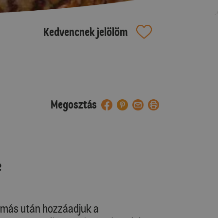
Kedvencnek jelölöm
Megosztás
e
gymás után hozzáadjuk a