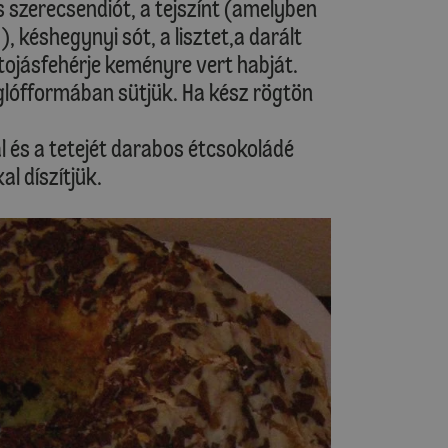
 szerecsendiót, a tejszínt (amelyben
, késhegynyi sót, a lisztet,a darált
 tojásfehérje keményre vert habját.
kuglófformában sütjük. Ha kész rögtön
l és a tetejét darabos étcsokoládé
l díszítjük.