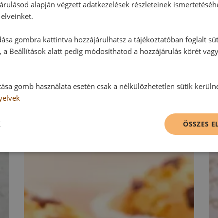
árulásod alapján végzett adatkezelések részleteinek ismertetéséh
Hozzászólás írása
elveinket.
ása gombra kattintva hozzájárulhatsz a tájékoztatóban foglalt süt
Vélemény írásához, kérjük,
jelentke
 a Beállítások alatt pedig módosíthatod a hozzájárulás körét vag
tása gomb használata esetén csak a nélkülözhetetlen sütik kerüln
RECEPTAJÁNLÓ
yelvek
K
ÖSSZES 