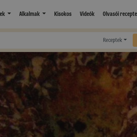
ek
Alkalmak
Kisokos
Videók
Olvasói recept
Receptek