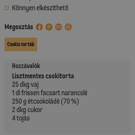
Könnyen elkészíthető
Megosztás
Csokis torták
Hozzávalók
Lisztmentes csokitorta
25 dkg vaj
1 dl frissen facsart narancslé
250 g étcsokoládé (70 %)
2 dkg cukor
4 tojás