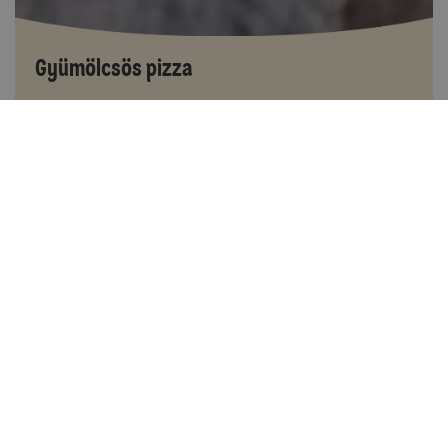
Gyümölcsös pizza
40-60 perc között
15
Könnyen elkészíthető