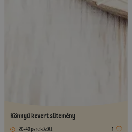
Könnyű kevert sütemény
20-40 perc között
1