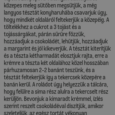
közepes meleg sütőben megsütjük, a még
langyos tésztát konyharuhába csavarjuk úgy,
hogy mindkét oldaláról feltekerjük a közepéig. A
töltelékhez a cukrot a 3 tojást és a
tojássárgákat, párán sűrűre főzzük,
hozzáadjuk a csokoládét, lehűtjük, hozzáadjuk
a margarint és jól kikeverjük. A tésztát kiterítjük
és a tészta kétharmadát elosztjuk rajta, erre a
krémre a tészta két oldalához közel hosszában
párhuzamosan 2-2 banánt teszünk, és a
tésztát feltekerjük így a tekercsek közepére a
banán kerül. A roládot úgy helyezzük a tálcára,
hogy felülre a sima rész alulra a tekercselt rész
kerüljön. Bevonjuk a kimaradt krémmel, ízlés
szerint reszelt csokoládéval díszítjük, amikor
szeleteljük, az egész tortát vékonyan