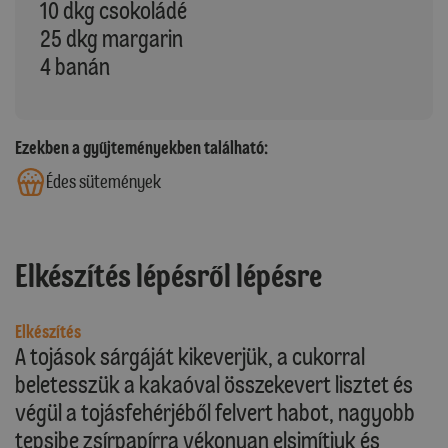
10 dkg csokoládé
25 dkg margarin
4 banán
Ezekben a gyűjteményekben található:
Édes sütemények
Elkészítés lépésről lépésre
Elkészítés
A tojások sárgáját kikeverjük, a cukorral
beletesszük a kakaóval összekevert lisztet és
végül a tojásfehérjéből felvert habot, nagyobb
tepsibe zsírpapírra vékonyan elsimítjuk és