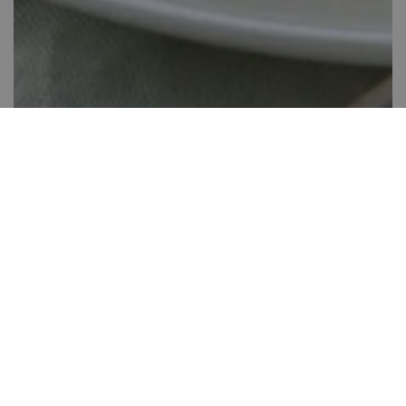
Rákóczi túrós lepény
40-60 perc között
58