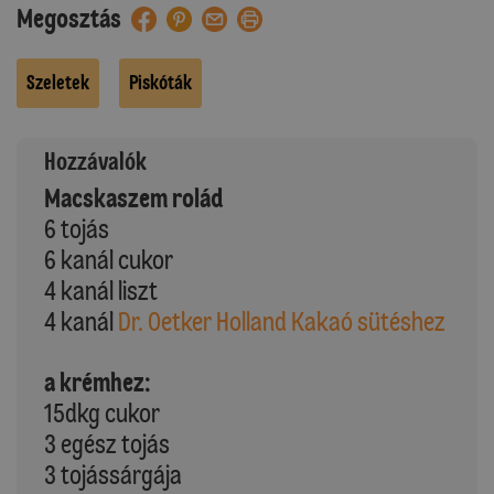
Megosztás
Szeletek
Piskóták
Hozzávalók
Macskaszem rolád
6 tojás
6 kanál cukor
4 kanál liszt
4 kanál
Dr. Oetker Holland Kakaó sütéshez
a krémhez:
15dkg cukor
3 egész tojás
3 tojássárgája