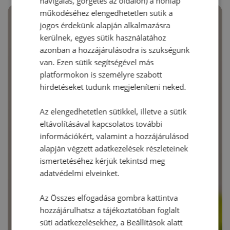
navigálás, görgetés az oldalon) a honlap
működéséhez elengedhetetlen sütik a
jogos érdekünk alapján alkalmazásra
kerülnek, egyes sütik használatához
azonban a hozzájárulásodra is szükségünk
van. Ezen sütik segítségével más
platformokon is személyre szabott
hirdetéseket tudunk megjeleníteni neked.
Az elengedhetetlen sütikkel, illetve a sütik
eltávolításával kapcsolatos további
információkért, valamint a hozzájárulásod
alapján végzett adatkezelések részleteinek
ismertetéséhez kérjük tekintsd meg
adatvédelmi elveinket.
Az Összes elfogadása gombra kattintva
hozzájárulhatsz a tájékoztatóban foglalt
süti adatkezelésekhez, a Beállítások alatt