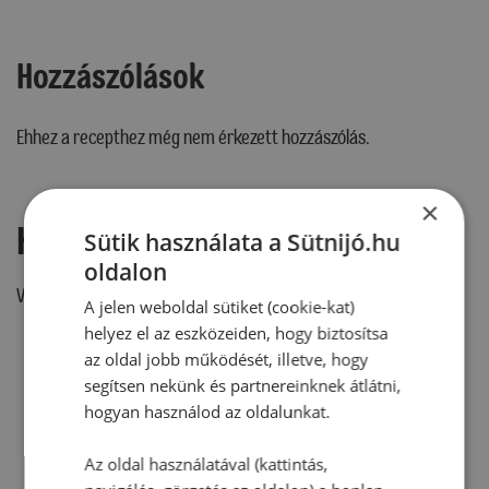
Hozzászólások
Ehhez a recepthez még nem érkezett hozzászólás.
×
Hozzászólás írása
Sütik használata a Sütnijó.hu
oldalon
Vélemény írásához, kérjük,
jelentkezz be!
A jelen weboldal sütiket (cookie-kat)
helyez el az eszközeiden, hogy biztosítsa
az oldal jobb működését, illetve, hogy
segítsen nekünk és partnereinknek átlátni,
RECEPTAJÁNLÓ
hogyan használod az oldalunkat.
Az oldal használatával (kattintás,