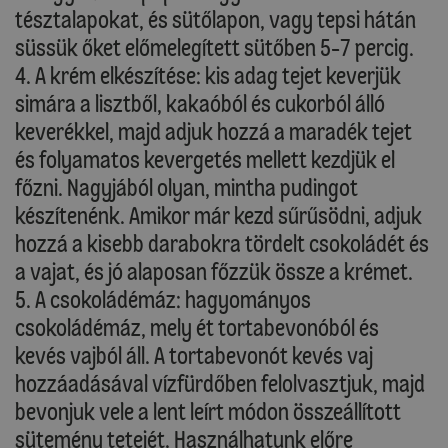
tésztalapokat, és sütőlapon, vagy tepsi hátán
süssük őket előmelegített sütőben 5-7 percig.
4. A krém elkészítése: kis adag tejet keverjük
simára a lisztből, kakaóból és cukorból álló
keverékkel, majd adjuk hozzá a maradék tejet
és folyamatos kevergetés mellett kezdjük el
főzni. Nagyjából olyan, mintha pudingot
készítenénk. Amikor már kezd sűrűsödni, adjuk
hozzá a kisebb darabokra tördelt csokoládét és
a vajat, és jó alaposan főzzük össze a krémet.
5. A csokoládémáz: hagyományos
csokoládémáz, mely ét tortabevonóból és
kevés vajból áll. A tortabevonót kevés vaj
hozzáadásával vízfürdőben felolvasztjuk, majd
bevonjuk vele a lent leírt módon összeállított
sütemény tetejét. Használhatunk előre