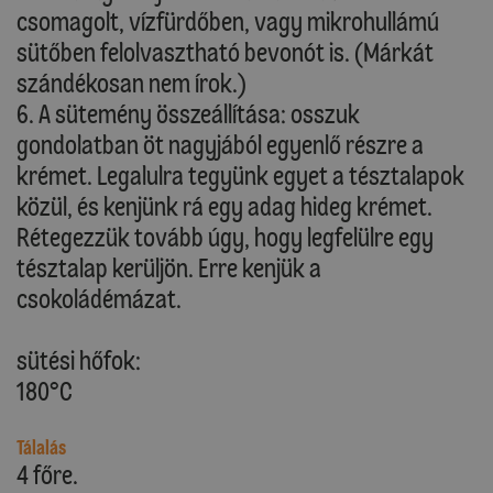
csomagolt, vízfürdőben, vagy mikrohullámú
sütőben felolvasztható bevonót is. (Márkát
szándékosan nem írok.)
6. A sütemény összeállítása: osszuk
gondolatban öt nagyjából egyenlő részre a
krémet. Legalulra tegyünk egyet a tésztalapok
közül, és kenjünk rá egy adag hideg krémet.
Rétegezzük tovább úgy, hogy legfelülre egy
tésztalap kerüljön. Erre kenjük a
csokoládémázat.
sütési hőfok:
180°C
Tálalás
4 főre.