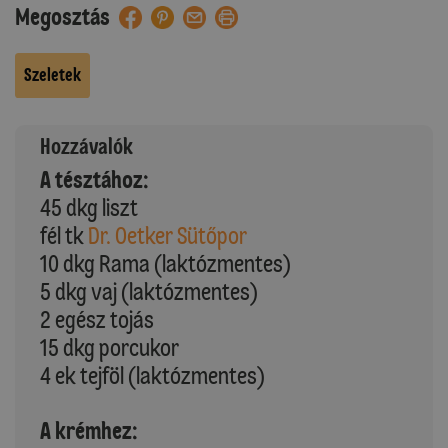
Megosztás
Szeletek
Hozzávalók
A tésztához:
45 dkg liszt
fél tk
Dr. Oetker Sütőpor
10 dkg Rama (laktózmentes)
5 dkg vaj (laktózmentes)
2 egész tojás
15 dkg porcukor
4 ek tejföl (laktózmentes)
A krémhez: