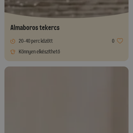
Almaboros tekercs
20-40 perc között
0
Könnyen elkészíthető