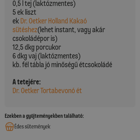
0,5 l tej (laktózmentes)
5 ek liszt
ek
Dr. Oetker Holland Kakaó
sütéshez
(lehet instant, vagy akár
csokoládépor is)
12,5 dkg porcukor
6 dkg vaj (laktózmentes)
kb. fél tábla jó minőségű étcsokoládé
A tetejére:
Dr. Oetker Tortabevonó ét
Ezekben a gyűjteményekben található:
Édes sütemények