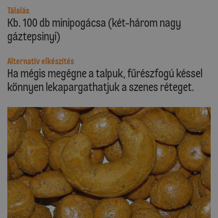
Tálalás
Kb. 100 db minipogácsa (két-három nagy
gáztepsinyi)
Alternatív elkészítés
Ha mégis megégne a talpuk, fűrészfogú késsel
könnyen lekapargathatjuk a szenes réteget.