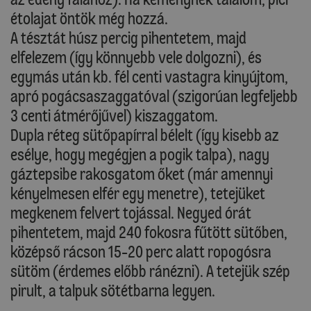
étolajat öntök még hozzá.
A tésztát húsz percig pihentetem, majd
elfelezem (így könnyebb vele dolgozni), és
egymás után kb. fél centi vastagra kinyújtom,
apró pogácsaszaggatóval (szigorúan legfeljebb
3 centi átmérőjűvel) kiszaggatom.
Dupla réteg sütőpapírral bélelt (így kisebb az
esélye, hogy megégjen a pogik talpa), nagy
gáztepsibe rakosgatom őket (már amennyi
kényelmesen elfér egy menetre), tetejüket
megkenem felvert tojással. Negyed órát
pihentetem, majd 240 fokosra fűtött sütőben,
középső rácson 15-20 perc alatt ropogósra
sütöm (érdemes előbb ránézni). A tetejük szép
pirult, a talpuk sötétbarna legyen.