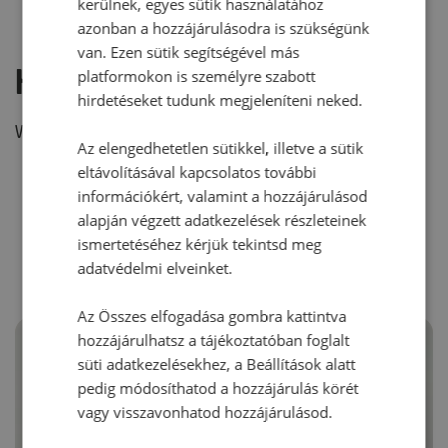
kerülnek, egyes sütik használatához
azonban a hozzájárulásodra is szükségünk
van. Ezen sütik segítségével más
Hozzászólás írása
platformokon is személyre szabott
hirdetéseket tudunk megjeleníteni neked.
Vélemény írásához, kérjük,
jelentkezz be!
Az elengedhetetlen sütikkel, illetve a sütik
eltávolításával kapcsolatos további
információkért, valamint a hozzájárulásod
RECEPTAJÁNLÓ
alapján végzett adatkezelések részleteinek
ismertetéséhez kérjük tekintsd meg
adatvédelmi elveinket.
Az Összes elfogadása gombra kattintva
hozzájárulhatsz a tájékoztatóban foglalt
süti adatkezelésekhez, a Beállítások alatt
pedig módosíthatod a hozzájárulás körét
vagy visszavonhatod hozzájárulásod.