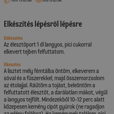
Elkészítés lépésről lépésre
Előkészítés
Az élesztőport 1 dl langyos, pici cukorral
elkevert tejben felfuttatom.
Elkészítés
A lisztet mély fémtálba öntöm, elkeverem a
sóval és a fűszerekkel, majd összemorzsolom
az étolajjal. Ráütöm a tojást, beleöntöm a
felfuttatott élesztőt, a darálatlan mákot, végül
a langyos tejfölt. Mindezekből 10-12 perc alatt
közepesen kemény cipót gyúrok (ne ragadjon
az edény falához). Ha keménynek találom, pici