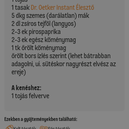
1 tasak
Dr. Oetker Instant Élesztő
5 dkg szemes (darálatlan) mák
2 dl zsíros tejföl (langyos)
2-3 ek pirospaprika
2-3 ek egész köménymag
1 tk őrölt köménymag
őrölt bors ízlés szerint (lehet bátrabban
adagolni, ui. sütéskor nagyrészt elvész az
ereje)
A kenéshez:
1 tojás felverve
Ezekben a gyűjteményekben található:
Kelt tészták
Sós tészták