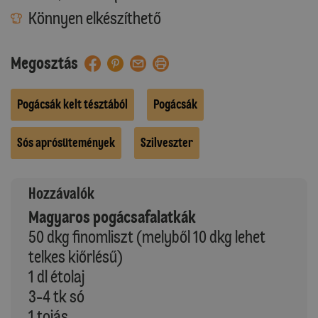
Könnyen elkészíthető
Megosztás
Pogácsák kelt tésztából
Pogácsák
Sós aprósütemények
Szilveszter
Hozzávalók
Magyaros pogácsafalatkák
50 dkg finomliszt (melyből 10 dkg lehet
telkes kiőrlésű)
1 dl étolaj
3-4 tk só
1 tojás