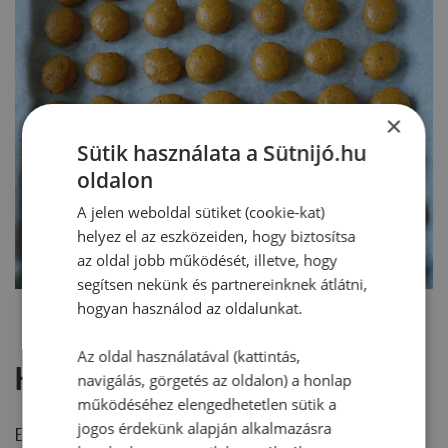
×
Sütik használata a Sütnijó.hu
oldalon
A jelen weboldal sütiket (cookie-kat)
helyez el az eszközeiden, hogy biztosítsa
az oldal jobb működését, illetve, hogy
segítsen nekünk és partnereinknek átlátni,
hogyan használod az oldalunkat.
Az oldal használatával (kattintás,
Hozzászólások
navigálás, görgetés az oldalon) a honlap
működéséhez elengedhetetlen sütik a
jogos érdekünk alapján alkalmazásra
Ehhez a recepthez még nem érkezett hozzászólás.