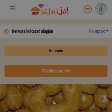
Receptek
Keresés
Részletes szűrés