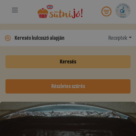
Receptek
Keresés
Részletes szűrés