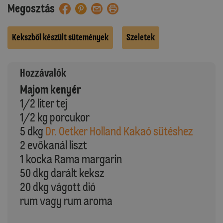
Megosztás
Kekszből készült sütemények
Szeletek
Hozzávalók
Majom kenyér
1/2 liter tej
1/2 kg porcukor
5 dkg
Dr. Oetker Holland Kakaó sütéshez
2 evőkanál liszt
1 kocka Rama margarin
50 dkg darált keksz
20 dkg vágott dió
rum vagy rum aroma