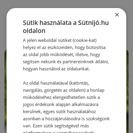
×
RECEPTAJÁNLÓ
Sütik használata a Sütnijó.hu
oldalon
A jelen weboldal sütiket (cookie-kat)
helyez el az eszközeiden, hogy biztosítsa
az oldal jobb működését, illetve, hogy
segítsen nekünk és partnereinknek átlátni,
hogyan használod az oldalunkat.
Az oldal használatával (kattintás,
navigálás, görgetés az oldalon) a honlap
működéséhez elengedhetetlen sütik a
jogos érdekünk alapján alkalmazásra
kerülnek, egyes sütik használatához
azonban a hozzájárulásodra is szükségünk
van. Ezen sütik segítségével más
platformokon is személyre szabott