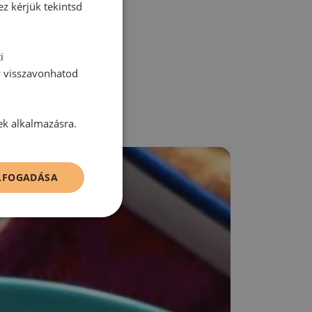
ez kérjük tekintsd
zz be!
i
y visszavonhatod
ek alkalmazásra.
ELFOGADÁSA