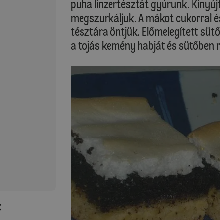
puha linzertésztát gyúrunk. Kinyújt
megszurkáljuk. A mákot cukorral és 
tésztára öntjük. Előmelegített süt
a tojás kemény habját és sütőben r
: