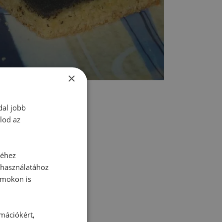
×
dal jobb
lod az
tt hozzászólás.
séhez
 használatához
rmokon is
rmációkért,