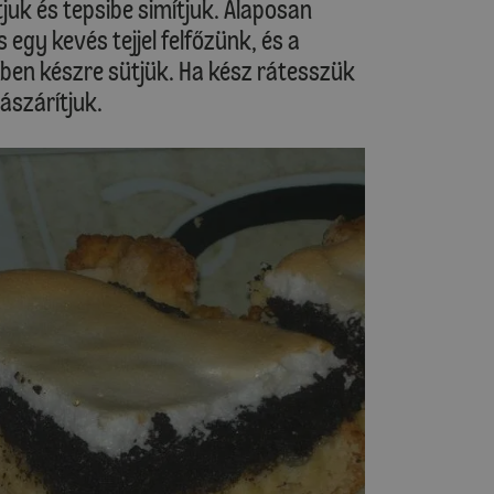
juk és tepsibe simítjuk. Alaposan
egy kevés tejjel felfőzünk, és a
őben készre sütjük. Ha kész rátesszük
ászárítjuk.