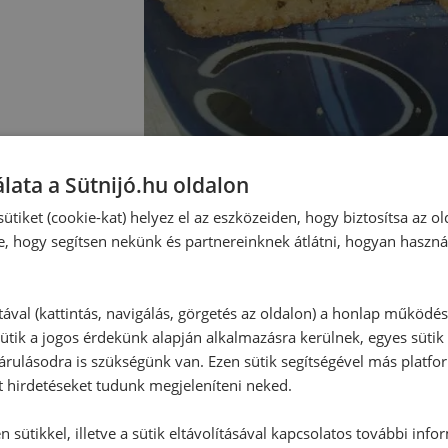
lata a Sütnijó.hu oldalon
ütiket (cookie-kat) helyez el az eszközeiden, hogy biztosítsa az ol
e, hogy segítsen nekünk és partnereinknek átlátni, hogyan haszná
Hozzászólások
Ehhez a recepthez még nem érkeze
tával (kattintás, navigálás, görgetés az oldalon) a honlap működé
ütik a jogos érdekünk alapján alkalmazásra kerülnek, egyes sütik
rulásodra is szükségünk van. Ezen sütik segítségével más platfo
t hirdetéseket tudunk megjeleníteni neked.
Hozzászólás írása
 sütikkel, illetve a sütik eltávolításával kapcsolatos további info