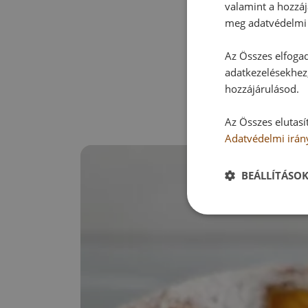
valamint a hozzáj
meg adatvédelmi 
Az Összes elfogad
adatkezelésekhez,
hozzájárulásod.
Az Összes elutasí
Adatvédelmi irán
BEÁLLÍTÁSO