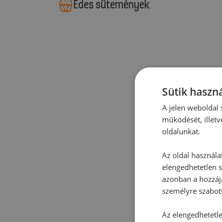
Édes sütemények
Sütik haszná
A jelen weboldal s
működését, illetv
oldalunkat.
Az oldal használa
elengedhetetlen s
azonban a hozzájá
személyre szabot
Az elengedhetetlen