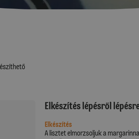
észíthető
Elkészítés lépésről lépésr
Elkészítés
A lisztet elmorzsoljuk a margarinn