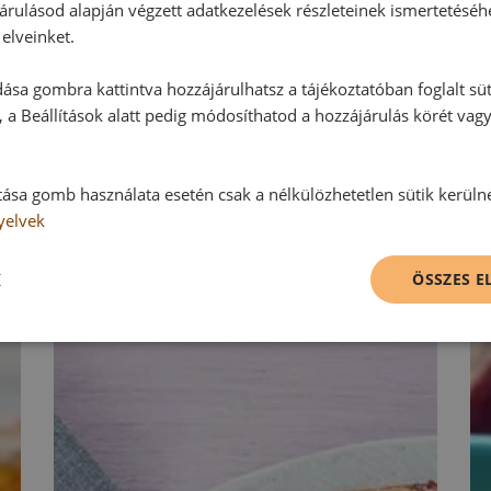
árulásod alapján végzett adatkezelések részleteinek ismertetéséh
Vélemény írásához, kérjük,
jelentke
elveinket.
ása gombra kattintva hozzájárulhatsz a tájékoztatóban foglalt süt
 a Beállítások alatt pedig módosíthatod a hozzájárulás körét vag
RECEPTAJÁNLÓ
tása gomb használata esetén csak a nélkülözhetetlen sütik kerüln
yelvek
K
ÖSSZES 