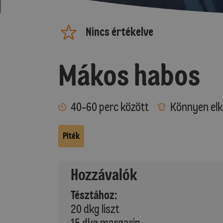
Nincs értékelve
Mákos habos
40-60 perc között
Könnyen elk
Piték
Hozzávalók
Tésztához:
20 dkg liszt
15 dkg margarin