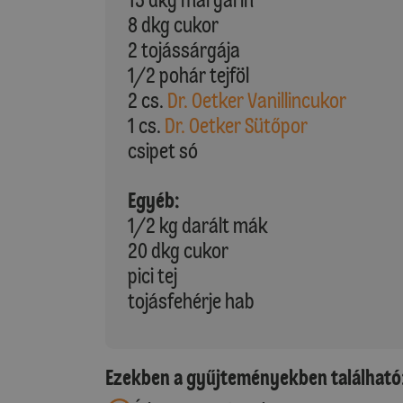
8 dkg cukor
2 tojássárgája
1/2 pohár tejföl
2 cs.
Dr. Oetker Vanillincukor
1 cs.
Dr. Oetker Sütőpor
csipet só
Egyéb:
1/2 kg darált mák
20 dkg cukor
pici tej
tojásfehérje hab
Ezekben a gyűjteményekben található