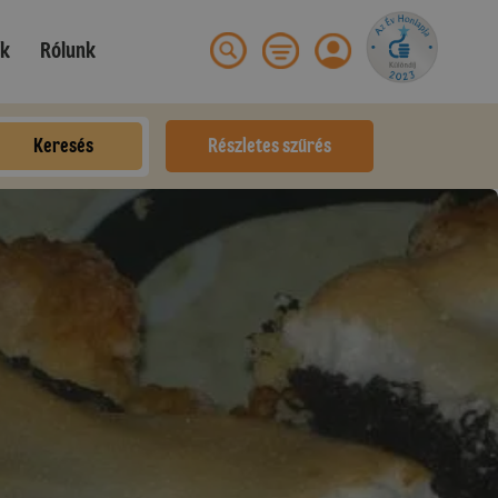
ek
Rólunk
Keresés
Részletes szűrés