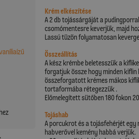
Krém elkészítése
A 2 db tojássárgáját a pudingporral
csomómentesre keverjük, majd hozz
Lassú tüzön folyamatosan keverge
vaníliaízű
Összeállítás
A kész krémbe beletesszük a kiflik
forgatjuk össze hogy minden kiflin
összeforgatott krémes mákos kiflike
tortaformába rétegezzük .
Előmelegített sütőben 180 fokon 20
hez
Tojáshab
A porcukrot és a tojásfehérjét egy
habverővel kemény habbá verjük.
: