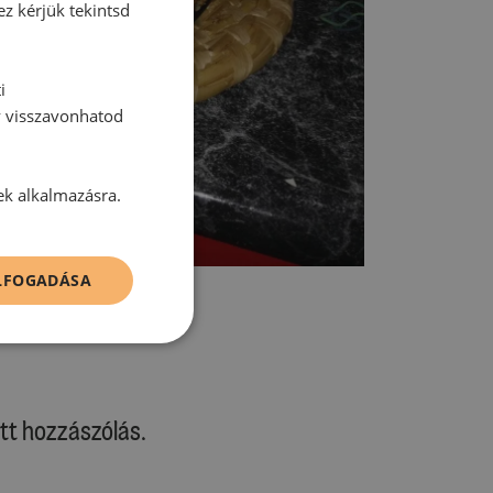
ez kérjük tekintsd
i
y visszavonhatod
ek alkalmazásra.
ELFOGADÁSA
tt hozzászólás.