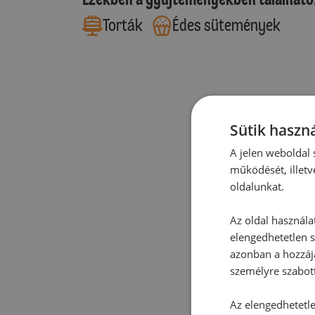
Torták
Édes sütemények
Sütik haszná
A jelen weboldal s
működését, illetv
oldalunkat.
Az oldal használa
elengedhetetlen s
azonban a hozzájá
személyre szabot
Az elengedhetetlen