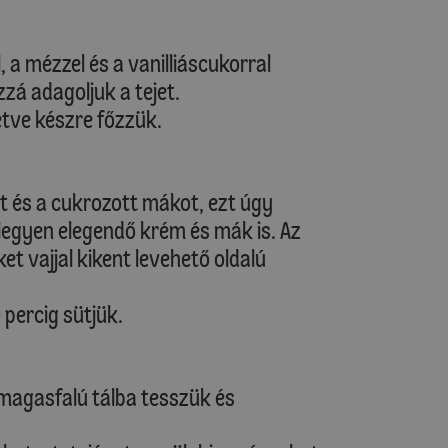
, a mézzel és a vanilliáscukorral
á adagoljuk a tejet.
tve készre főzzük.
et és a cukrozott mákot, ezt úgy
 legyen elegendő krém és mák is. Az
t vajjal kikent levehető oldalú
 percig sütjük.
 magasfalú tálba tesszük és