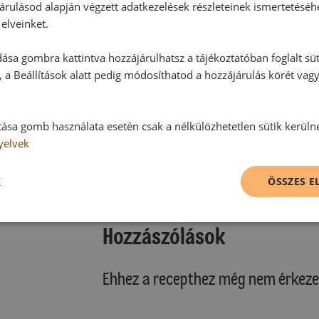
árulásod alapján végzett adatkezelések részleteinek ismertetéséh
elveinket.
ása gombra kattintva hozzájárulhatsz a tájékoztatóban foglalt süt
 a Beállítások alatt pedig módosíthatod a hozzájárulás körét vag
tása gomb használata esetén csak a nélkülözhetetlen sütik kerüln
yelvek
K
ÖSSZES 
Hozzászólások
Ehhez a recepthez még nem érkeze