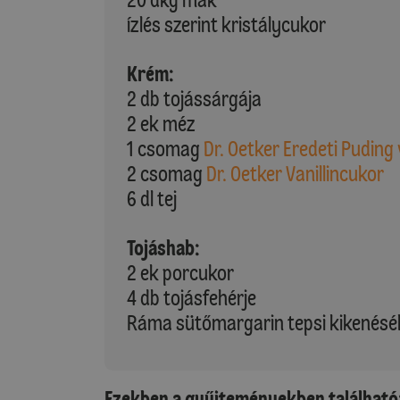
ízlés szerint kristálycukor
Krém:
2 db tojássárgája
2 ek méz
1 csomag
Dr. Oetker Eredeti Puding 
2 csomag
Dr. Oetker Vanillincukor
6 dl tej
Tojáshab:
2 ek porcukor
4 db tojásfehérje
Ráma sütőmargarin tepsi kikenésé
Ezekben a gyűjteményekben található