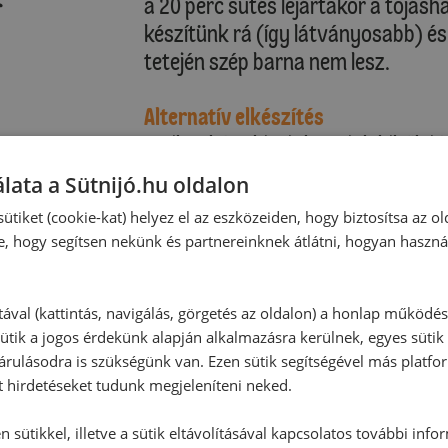
a 20 perc sütés lejártakor a tojásh
készítünk rá (így látványosabb) és
tetején szép barna nem lesz.
Alternatív elkészítés
Amikor kész kicsit hagyjuk kihűlni 
nem fog szétcsúszni.
lata a Sütnijó.hu oldalon
ütiket (cookie-kat) helyez el az eszközeiden, hogy biztosítsa az ol
e, hogy segítsen nekünk és partnereinknek átlátni, hogyan haszná
tával (kattintás, navigálás, görgetés az oldalon) a honlap működé
ütik a jogos érdekünk alapján alkalmazásra kerülnek, egyes sütik
rulásodra is szükségünk van. Ezen sütik segítségével más platfo
t hirdetéseket tudunk megjeleníteni neked.
 sütikkel, illetve a sütik eltávolításával kapcsolatos további info