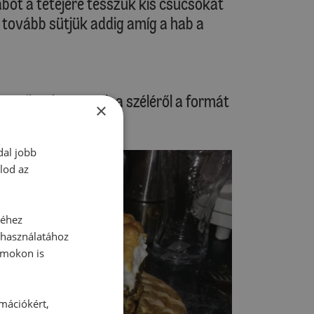
abot a tetejére tesszük kis csúcsokat
 tovább sütjük addig amíg a hab a
így mikor levesszük a széléről a formát
×
dal jobb
lod az
séhez
 használatához
rmokon is
rmációkért,