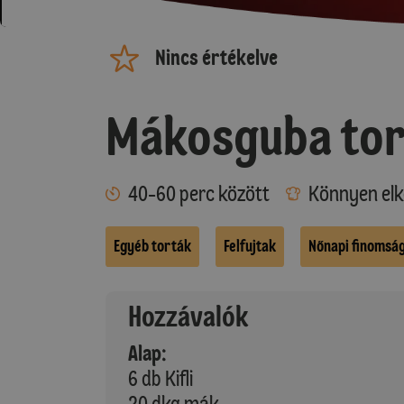
Nincs értékelve
Mákosguba tor
40-60 perc között
Könnyen elk
Egyéb torták
Felfujtak
Nőnapi finomsá
Hozzávalók
Alap:
6 db Kifli
20 dkg mák