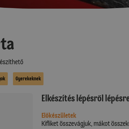
ta
észíthető
gok
Gyerekeknek
Elkészítés lépésről lépésr
Előkészületek
Kifliket összevágjuk, mákot összek