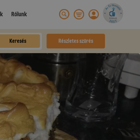
ek
Rólunk
Keresés
Részletes szűrés