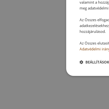
valamint a hozzáj
meg adatvédelmi 
Az Összes elfogad
adatkezelésekhez,
hozzájárulásod.
Az Összes elutasí
Adatvédelmi irán
BEÁLLÍTÁSO