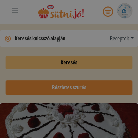
Receptek
Keresés
Részletes szűrés