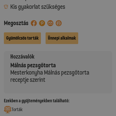
Kis gyakorlat szükséges
Megosztás
Gyümölcsös torták
Ünnepi alkalmak
Hozzávalók
Málnás pezsgőtorta
Mesterkonyha Málnás pezsgőtorta
receptje szerint
Ezekben a gyűjteményekben található:
Torták