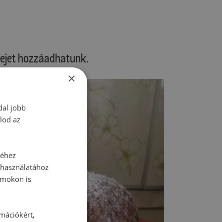
 tejet hozzáadhatunk.
×
dal jobb
lod az
séhez
 használatához
rmokon is
rmációkért,