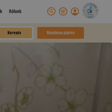
ek
Rólunk
Keresés
Részletes szűrés