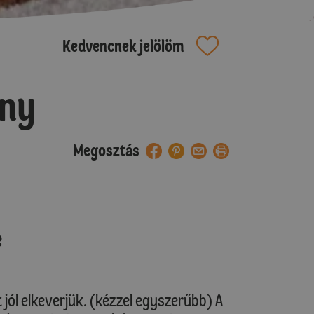
Kedvencnek jelölöm
ány
Megosztás
e
jól elkeverjük. (kézzel egyszerűbb) A