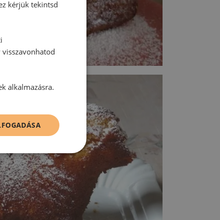
ez kérjük tekintsd
i
y visszavonhatod
ek alkalmazásra.
ELFOGADÁSA