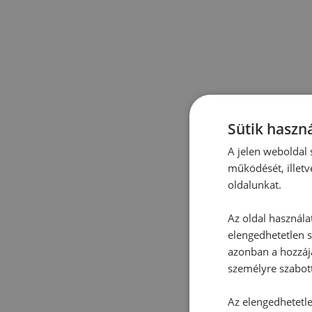
Sütik haszná
A jelen weboldal s
működését, illetv
oldalunkat.
Az oldal használa
elengedhetetlen s
azonban a hozzájá
személyre szabot
Az elengedhetetlen