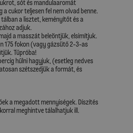
 cukrot, sót és mandulaaromát
 a cukor teljesen fel nem olvad benne.
tálban a lisztet, keményítőt és a
zához adjuk.
 majd a masszát beleöntjük, elsimítjuk.
an 175 fokon (vagy gázsütő 2-3-as
tjük. Tűpróba!
percig hűlni hagyjuk, (esetleg nedves
atosan szétszedjük a formát, és
lőek a megadott mennyiségek. Díszítés
korral meghintve tálalhatjuk ill.