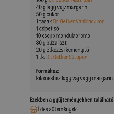
40 g lágy vaj/margarin
50 g cukor
1 tasak
Dr. Oetker Vanillincukor
1 csipet só
10 csepp mandulaaroma
80 g búzaliszt
20 g étkezési keményítő
1 tk.
Dr. Oetker Sütőpor
Formához:
kikenéshez lágy vaj vagy margarin
Ezekben a gyűjteményekben található
Édes sütemények