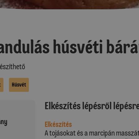
ndulás húsvéti bár
észíthető
k
Húsvét
Elkészítés lépésről lépésr
ány
Elkészítés
A tojásokat és a marcipán masszát 