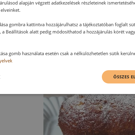
árulásod alapján végzett adatkezelések részleteinek ismertetéséh
elveinket.
ása gombra kattintva hozzájárulhatsz a tájékoztatóban foglalt süt
 a Beállítások alatt pedig módosíthatod a hozzájárulás körét vag
tása gomb használata esetén csak a nélkülözhetetlen sütik kerüln
yelvek
K
ÖSSZES 