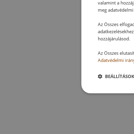
valamint a hozzáj
meg adatvédelmi 
Az Összes elfogad
adatkezelésekhez,
hozzájárulásod.
Az Összes elutasí
Adatvédelmi irán
BEÁLLÍTÁSO