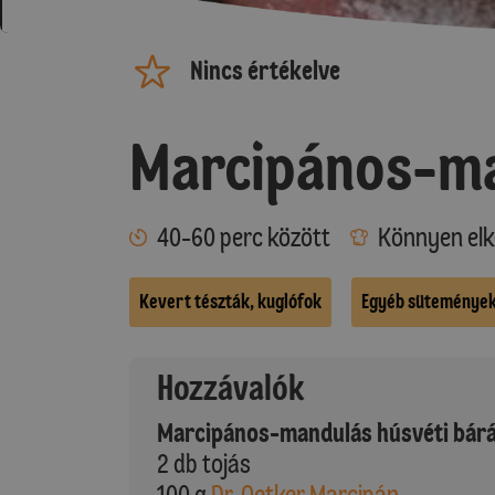
Nincs értékelve
Marcipános-ma
40-60 perc között
Könnyen elk
Kevert tészták, kuglófok
Egyéb süteménye
Hozzávalók
Marcipános-mandulás húsvéti bár
2 db tojás
100 g
Dr. Oetker Marcipán