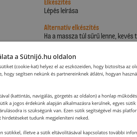
Elkészítés
Lépés leírása
Alternatív elkészítés
Ha a massza túl sűrű lenne, kevés
lata a Sütnijó.hu oldalon
ütiket (cookie-kat) helyez el az eszközeiden, hogy biztosítsa az ol
e, hogy segítsen nekünk és partnereinknek átlátni, hogyan haszná
tával (kattintás, navigálás, görgetés az oldalon) a honlap működé
ütik a jogos érdekünk alapján alkalmazásra kerülnek, egyes sütik
rulásodra is szükségünk van. Ezen sütik segítségével más platfo
t hirdetéseket tudunk megjeleníteni neked.
 sütikkel, illetve a sütik eltávolításával kapcsolatos további info