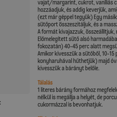
vajat/margarint, cukrot, vaníliás
hozzáadjuk, és addig keverjük, amíg
(ezt már géppel tegyük) Egy másik 
sütőport összeszitáljuk, és a mass
A formát kivajazzuk, összeállítjuk,
Előmelegített sütő alsó harmadáb
fokozatán) 40-45 perc alatt megsü
Amikor kivesszük a sütőből, 10-15 
konyharuhával hűthetjük) majd óv
kivesszük a bárányt belőle.
Tálalás
1 literes bárány formához megfele
nélkül is megállja a helyét, de porcu
:
cukormázzal is bevonhatjuk.