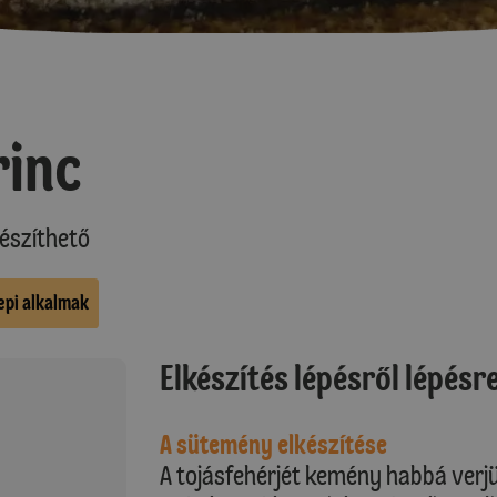
rinc
észíthető
epi alkalmak
Elkészítés lépésről lépésr
A sütemény elkészítése
A tojásfehérjét kemény habbá verjük