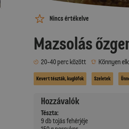
Nincs értékelve
Mazsolás őzge
20-40 perc között
Könnyen elk
Kevert tészták, kuglófok
Szeletek
Ünn
Hozzávalók
Tészta:
9 db tojás fehérjéje
150 g porcukor