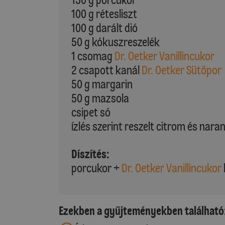
100 g rétesliszt
100 g darált dió
50 g kókuszreszelék
1 csomag
Dr. Oetker Vanillincukor
2 csapott kanál
Dr. Oetker Sütőpor
50 g margarin
50 g mazsola
csipet só
ízlés szerint reszelt citrom és nara
Díszítés:
porcukor +
Dr. Oetker Vanillincukor
Ezekben a gyűjteményekben található