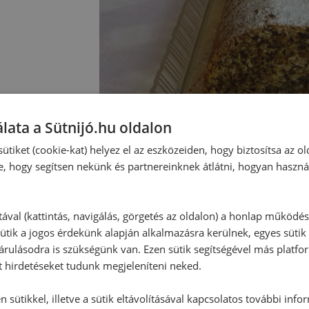
lata a Sütnijó.hu oldalon
ütiket (cookie-kat) helyez el az eszközeiden, hogy biztosítsa az ol
e, hogy segítsen nekünk és partnereinknek átlátni, hogyan haszná
tával (kattintás, navigálás, görgetés az oldalon) a honlap működé
ütik a jogos érdekünk alapján alkalmazásra kerülnek, egyes sütik
rulásodra is szükségünk van. Ezen sütik segítségével más platfo
t hirdetéseket tudunk megjeleníteni neked.
 sütikkel, illetve a sütik eltávolításával kapcsolatos további info