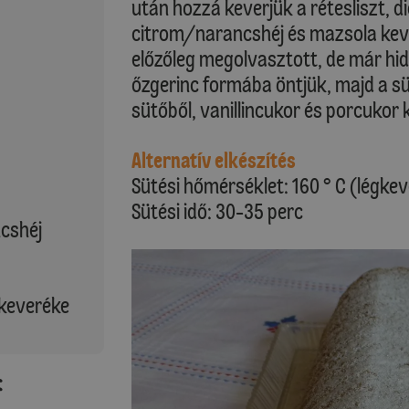
után hozzá keverjük a rétesliszt, d
citrom/narancshéj és mazsola kev
előzőleg megolvasztott, de már hid
őzgerinc formába öntjük, majd a sü
sütőből, vanillincukor és porcukor 
Alternatív elkészítés
Sütési hőmérséklet: 160 ° C (légke
Sütési idő: 30-35 perc
ncshéj
keveréke
: