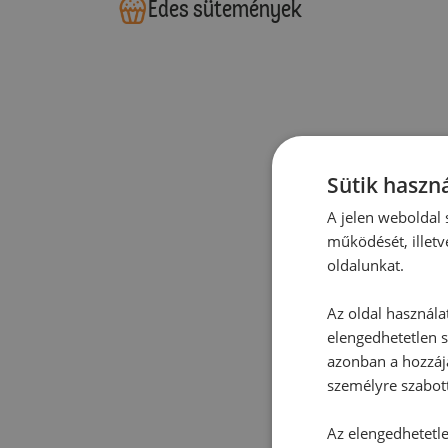
Édes sütemények
Sütik haszná
A jelen weboldal s
működését, illetv
oldalunkat.
Az oldal használa
elengedhetetlen s
azonban a hozzájá
személyre szabot
Az elengedhetetlen