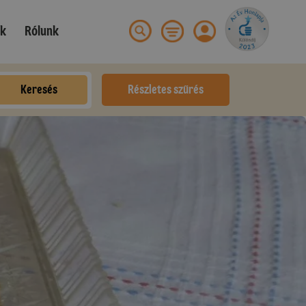
ek
Rólunk
Keresés
Részletes szűrés