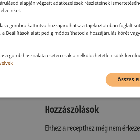
árulásod alapján végzett adatkezelések részleteinek ismertetéséh
elveinket.
ása gombra kattintva hozzájárulhatsz a tájékoztatóban foglalt süt
 a Beállítások alatt pedig módosíthatod a hozzájárulás körét vag
tása gomb használata esetén csak a nélkülözhetetlen sütik kerüln
yelvek
K
ÖSSZES 
Hozzászólások
Ehhez a recepthez még nem érkeze