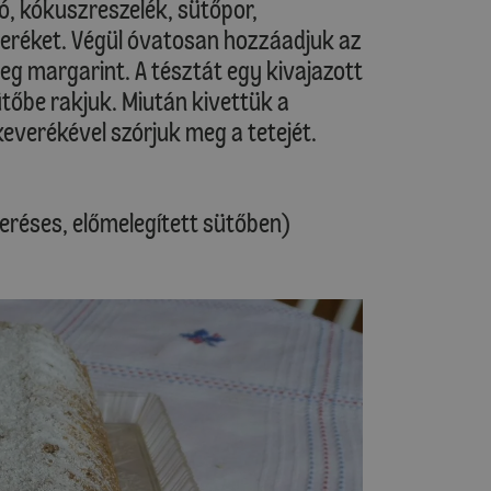
ió, kókuszreszelék, sütőpor,
eréket. Végül óvatosan hozzáadjuk az
eg margarint. A tésztát egy kivajazott
tőbe rakjuk. Miután kivettük a
keverékével szórjuk meg a tetejét.
veréses, előmelegített sütőben)