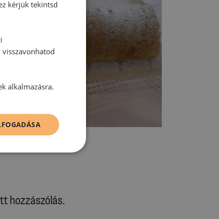
ez kérjük tekintsd
i
y visszavonhatod
ek alkalmazásra.
ELFOGADÁSA
tt hozzászólás.