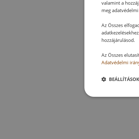
valamint a hozzáj
meg adatvédelmi 
Az Összes elfogad
adatkezelésekhez,
hozzájárulásod.
Az Összes elutasí
Adatvédelmi irán
BEÁLLÍTÁSO