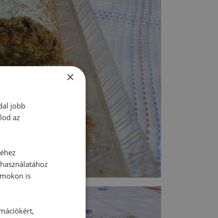
×
dal jobb
lod az
séhez
 használatához
rmokon is
rmációkért,