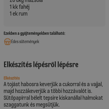
1 kk fahéj
1 ek rum
Ezekben a gyűjteményekben található:
Édes sütemények
Elkészítés lépésről lépésre
Elkészítés
A tojást habosra keverjük a cukorral és a vajjal,
majd hozzákeverjük a többi hozzávalót is.
Sütőpapírral bélelt tepsire kiskanállal halmokat
szaggatunk és megsütjük.