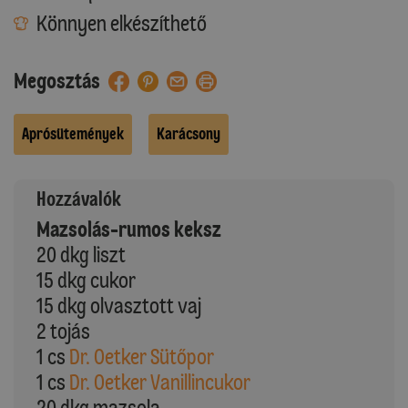
Könnyen elkészíthető
Megosztás
Aprósütemények
Karácsony
Hozzávalók
Mazsolás-rumos keksz
20 dkg liszt
15 dkg cukor
15 dkg olvasztott vaj
2 tojás
1 cs
Dr. Oetker Sütőpor
1 cs
Dr. Oetker Vanillincukor
20 dkg mazsola