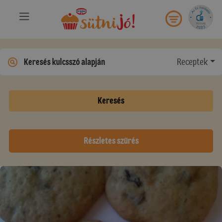
Receptek
Keresés
Részletes szűrés