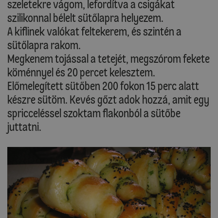
szeletekre vágom, lefordítva a csigákat
szilikonnal bélelt sütőlapra helyezem.
A kiflinek valókat feltekerem, és szintén a
sütőlapra rakom.
Megkenem tojással a tetejét, megszórom fekete
köménnyel és 20 percet kelesztem.
Előmelegített sütőben 200 fokon 15 perc alatt
készre sütöm. Kevés gőzt adok hozzá, amit egy
spricceléssel szoktam flakonból a sütőbe
juttatni.