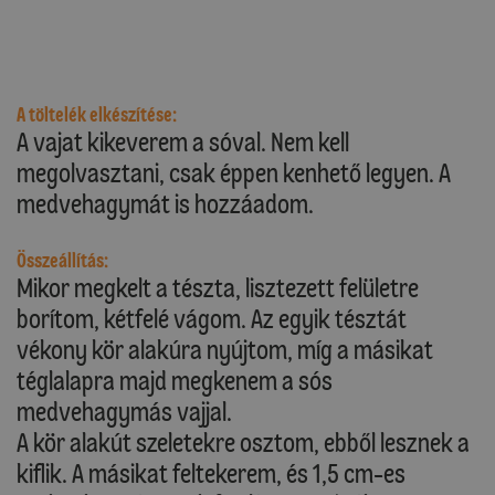
A töltelék elkészítése:
A vajat kikeverem a sóval. Nem kell
megolvasztani, csak éppen kenhető legyen. A
medvehagymát is hozzáadom.
Összeállítás:
Mikor megkelt a tészta, lisztezett felületre
borítom, kétfelé vágom. Az egyik tésztát
vékony kör alakúra nyújtom, míg a másikat
téglalapra majd megkenem a sós
medvehagymás vajjal.
A kör alakút szeletekre osztom, ebből lesznek a
kiflik. A másikat feltekerem, és 1,5 cm-es