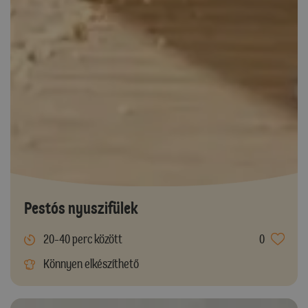
Pestós nyuszifülek
20-40 perc között
0
Könnyen elkészíthető