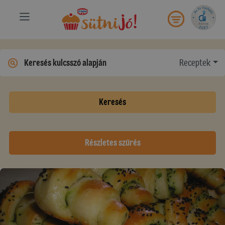
Receptek
Keresés
Részletes szűrés