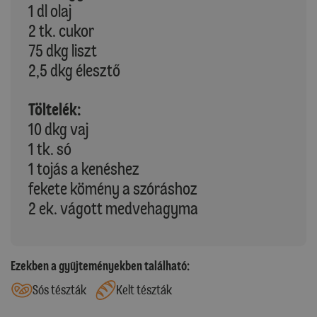
1 dl olaj
2 tk. cukor
75 dkg liszt
2,5 dkg élesztő
Töltelék:
10 dkg vaj
1 tk. só
1 tojás a kenéshez
fekete kömény a szóráshoz
2 ek. vágott medvehagyma
Ezekben a gyűjteményekben található:
Sós tészták
Kelt tészták