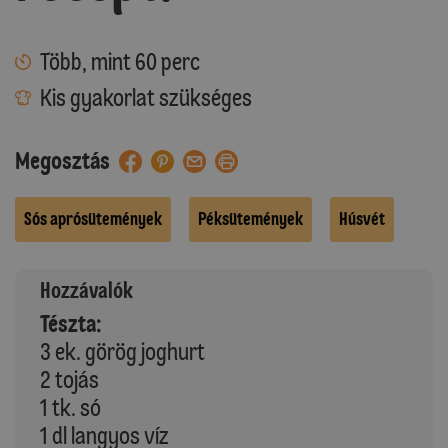
Több, mint 60 perc
Kis gyakorlat szükséges
Megosztás
Sós aprósütemények
Péksütemények
Húsvét
Hozzávalók
Tészta:
3 ek. görög joghurt
2 tojás
1 tk. só
1 dl langyos víz