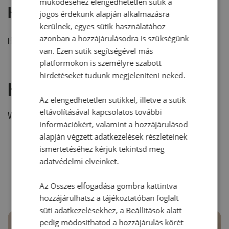
működéséhez elengedhetetlen sütik a
Hozzászólások
jogos érdekünk alapján alkalmazásra
kerülnek, egyes sütik használatához
azonban a hozzájárulásodra is szükségünk
Ehhez a recepthez még nem érkezett hozzászólás.
van. Ezen sütik segítségével más
platformokon is személyre szabott
hirdetéseket tudunk megjeleníteni neked.
Hozzászólás írása
Az elengedhetetlen sütikkel, illetve a sütik
eltávolításával kapcsolatos további
Vélemény írásához, kérjük,
jelentkezz be!
információkért, valamint a hozzájárulásod
alapján végzett adatkezelések részleteinek
ismertetéséhez kérjük tekintsd meg
RECEPTAJÁNLÓ
adatvédelmi elveinket.
Az Összes elfogadása gombra kattintva
hozzájárulhatsz a tájékoztatóban foglalt
süti adatkezelésekhez, a Beállítások alatt
pedig módosíthatod a hozzájárulás körét