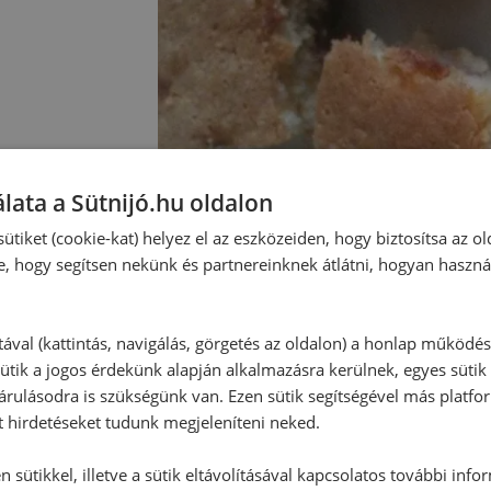
lata a Sütnijó.hu oldalon
ütiket (cookie-kat) helyez el az eszközeiden, hogy biztosítsa az ol
e, hogy segítsen nekünk és partnereinknek átlátni, hogyan haszná
tával (kattintás, navigálás, görgetés az oldalon) a honlap működé
Hozzászólások
ütik a jogos érdekünk alapján alkalmazásra kerülnek, egyes sütik
rulásodra is szükségünk van. Ezen sütik segítségével más platfo
t hirdetéseket tudunk megjeleníteni neked.
Ehhez a recepthez még nem érkeze
 sütikkel, illetve a sütik eltávolításával kapcsolatos további info