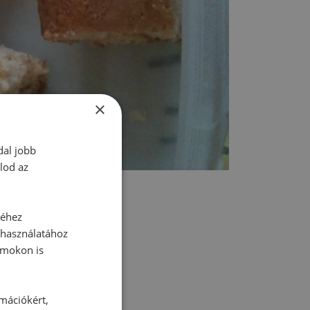
×
dal jobb
lod az
séhez
 használatához
rmokon is
tt hozzászólás.
rmációkért,