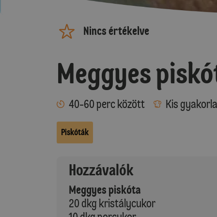
Nincs értékelve
Meggyes piskó
40-60 perc között
Kis gyakorl
Piskóták
Hozzávalók
Meggyes piskóta
20 dkg kristálycukor
10 dkg porcukor