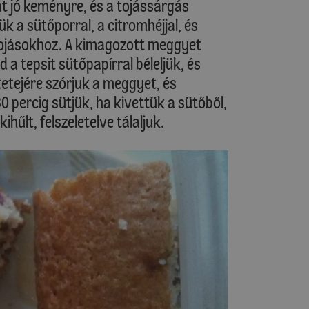
ját jó keményre, és a tojássárgás
ük a sütőporral, a citromhéjjal, és
tojásokhoz. A kimagozott meggyet
 a tepsit sütőpapírral béleljük, és
tetejére szórjuk a meggyet, és
0 percig sütjük, ha kivettük a sütőből,
hűlt, felszeletelve tálaljuk.