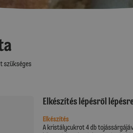
ta
at szükséges
Elkészítés lépésről lépésr
Elkészítés
A kristálycukrot 4 db tojássárgájával,