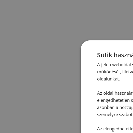
Sütik haszná
A jelen weboldal s
működését, illetv
oldalunkat.
Az oldal használa
elengedhetetlen s
azonban a hozzájá
személyre szabot
Az elengedhetetlen