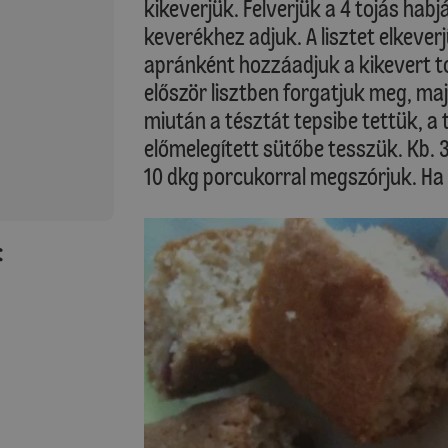
kikeverjük. Felverjük a 4 tojás hab
keverékhez adjuk. A lisztet elkeverj
apránként hozzáadjuk a kikevert 
először lisztben forgatjuk meg, majd
miután a tésztát tepsibe tettük, a 
előmelegített sütőbe tesszük. Kb. 3
10 dkg porcukorral megszórjuk. Ha ki
: