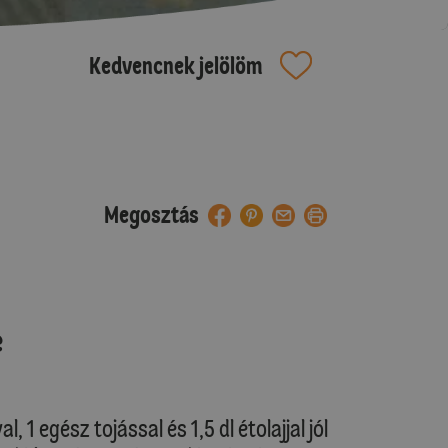
Kedvencnek jelölöm
Megosztás
e
 1 egész tojással és 1,5 dl étolajjal jól