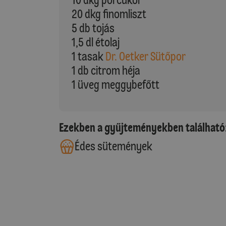
20 dkg finomliszt
5 db tojás
1,5 dl étolaj
1 tasak
Dr. Oetker Sütőpor
1 db citrom héja
1 üveg meggybefőtt
Ezekben a gyűjteményekben található
Édes sütemények