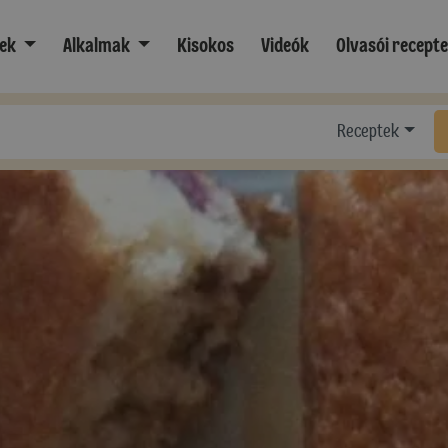
ek
Alkalmak
Kisokos
Videók
Olvasói recept
Receptek