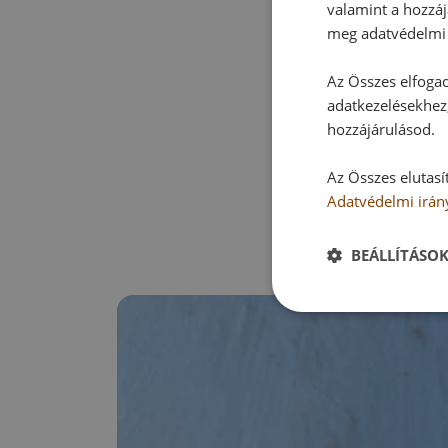
valamint a hozzáj
meg adatvédelmi 
Az Összes elfogad
adatkezelésekhez,
hozzájárulásod.
Az Összes elutasí
Adatvédelmi irán
BEÁLLÍTÁSO