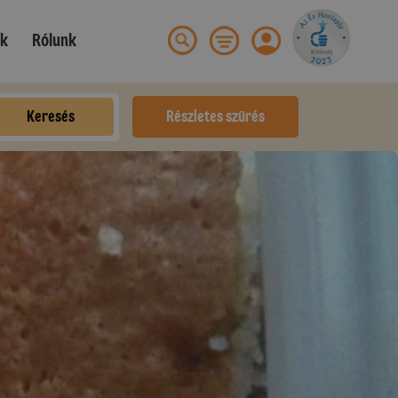
ek
Rólunk
Keresés
Részletes szűrés