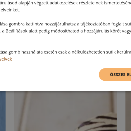
árulásod alapján végzett adatkezelések részleteinek ismertetéséh
elveinket.
Hozzászólás írása
ása gombra kattintva hozzájárulhatsz a tájékoztatóban foglalt süt
Vélemény írásához, kérjük,
jelentke
 a Beállítások alatt pedig módosíthatod a hozzájárulás körét vag
tása gomb használata esetén csak a nélkülözhetetlen sütik kerüln
RECEPTAJÁNLÓ
yelvek
K
ÖSSZES 