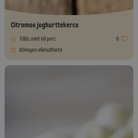
Citromos joghurttekercs
Több, mint 60 perc
0
Könnyen elkészíthető