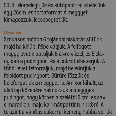
Sütőt előmelegítjük és sütőpapírral kibélelünk
egy 26cm-es tortaformát.A meggyet
kimagozzuk, lecsepegtetjük.
Elkészítés
Szokásos módon 6 tojásból piskótát sütünk,
majd ha kihűlt, félbe vágjuk. A felfogott
meggylevet kipótoljuk 5 dl-re vízzel, és 5 ek.-
nyiban a pudingport és a cukrot elkeverjük. A
többi levet felforraljuk, majd beleöntjük a
feloldott pudingport. Sűrűre főzzük és
beleforgatjuk a meggyet is. Amikor kihűlt, az
alsó lap közepére halmozzuk a meggyes
pudingot, hogy körben a szélétől 2 cm-es sáv
elmaradjon, majd karimát pattintunk köré. A
tejszínt a vaníliás cukorral kemény habbá verjük