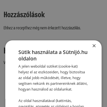
Hozzászólások
Ehhez a recepthez még nem érkezett hozzászólás.
×
Hozzászólás írása
Sütik használata a Sütnijó.hu
oldalon
Vélemény írásához, kérjük,
jelentkezz be!
A jelen weboldal sütiket (cookie-kat)
helyez el az eszközeiden, hogy biztosítsa
az oldal jobb működését, illetve, hogy
segítsen nekünk és partnereinknek átlátni,
RECEPTAJÁNLÓ
hogyan használod az oldalunkat.
Az oldal használatával (kattintás,
navigálás, görgetés az oldalon) a honlap