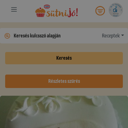
Receptek
Keresés
Részletes szűrés