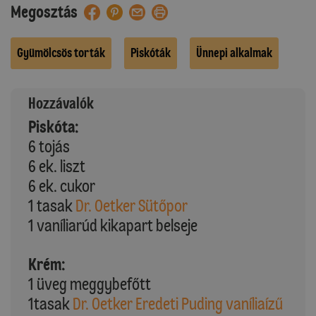
Megosztás
Gyümölcsös torták
Piskóták
Ünnepi alkalmak
Hozzávalók
Piskóta:
6 tojás
6 ek. liszt
6 ek. cukor
1 tasak
Dr. Oetker Sütőpor
1 vaníliarúd kikapart belseje
Krém:
1 üveg meggybefőtt
1tasak
Dr. Oetker Eredeti Puding vaníliaízű