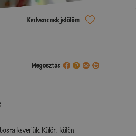
Kedvencnek jelölöm
Megosztás
e
abosra keverjük. Külön-külön