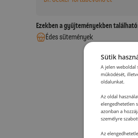
Ezekben a gyűjteményekben található
Édes sütemények
Sütik haszná
A jelen weboldal s
működését, illetv
oldalunkat.
Az oldal használa
elengedhetetlen s
azonban a hozzájá
személyre szabot
Az elengedhetetlen