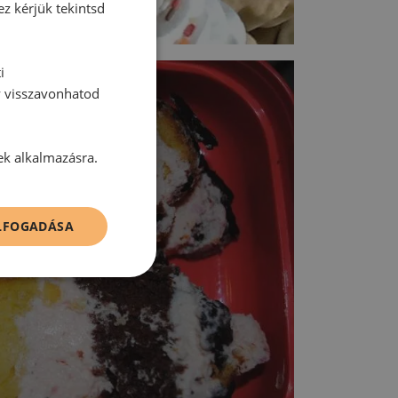
ez kérjük tekintsd
i
y visszavonhatod
ek alkalmazásra.
ELFOGADÁSA