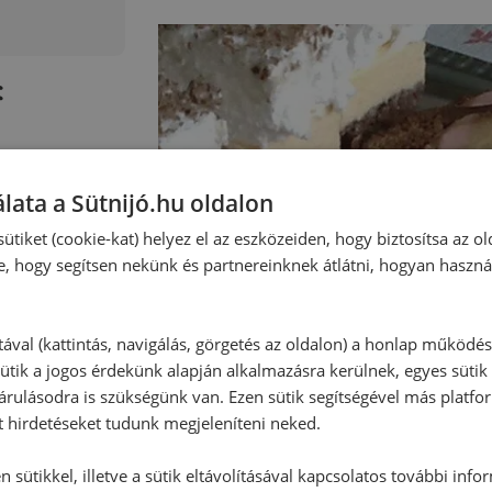
:
lata a Sütnijó.hu oldalon
ütiket (cookie-kat) helyez el az eszközeiden, hogy biztosítsa az ol
e, hogy segítsen nekünk és partnereinknek átlátni, hogyan haszná
tával (kattintás, navigálás, görgetés az oldalon) a honlap működé
ütik a jogos érdekünk alapján alkalmazásra kerülnek, egyes sütik
rulásodra is szükségünk van. Ezen sütik segítségével más platfo
t hirdetéseket tudunk megjeleníteni neked.
 sütikkel, illetve a sütik eltávolításával kapcsolatos további info