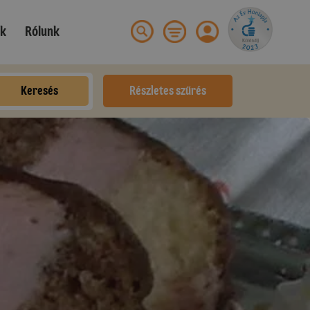
ek
Rólunk
Keresés
Részletes szűrés