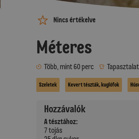
Nincs értékelve
Méteres
Több, mint 60 perc
Tapasztalat
Szeletek
Kevert tészták, kuglófok
Hús
Hozzávalók
A tésztához:
7 tojás
25 dkg cukor