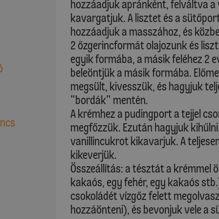
hozzáadjuk apránként, felváltva a v
kavargatjuk. A lisztet és a sütőpo
hozzáadjuk a masszához, és közbe
2 őzgerincformát olajozunk és lisz
egyik formába, a másik feléhez 2 
ó
beleöntjük a másik formába. Előme
megsült, kivesszük, és hagyjuk telje
"bordák" mentén.
A krémhez a pudingport a tejjel c
uncs
megfőzzük. Ezután hagyjuk kihűlni.
vanillincukrot kikavarjuk. A teljese
kikeverjük.
Összeállítás: a tésztát a krémmel 
kakaós, egy fehér, egy kakaós stb.)
csokoládét vízgőz felett megolvasz
hozzáönteni), és bevonjuk vele a süt