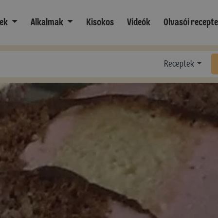
ek
Alkalmak
Kisokos
Videók
Olvasói recept
Receptek