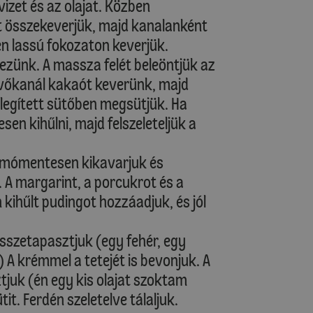
izet és az olajat. Közben
rt összekeverjük, majd kanalanként
n lassú fokozaton keverjük.
tezünk. A massza felét beleöntjük az
evőkanál kakaót keverünk, majd
legített sütőben megsütjük. Ha
sen kihűlni, majd felszeleteljük a
somómentesen kikavarjuk és
 A margarint, a porcukrot és a
n kihűlt pudingot hozzáadjuk, és jól
összetapasztjuk (egy fehér, egy
 A krémmel a tetejét is bevonjuk. A
tjuk (én egy kis olajat szoktam
it. Ferdén szeletelve tálaljuk.