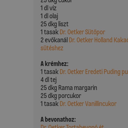
1 dl víz
1 dl olaj
25 dkg liszt
1 tasak
Dr. Oetker Sütőpor
2 evőkanál
Dr. Oetker Holland Kaka
sütéshez
A krémhez:
1 tasak
Dr. Oetker Eredeti Puding p
4 dl tej
25 dkg Rama margarin
25 dkg porcukor
1 tasak
Dr. Oetker Vanillincukor
A bevonathoz:
Dr. Oetker Tortabevonó ét