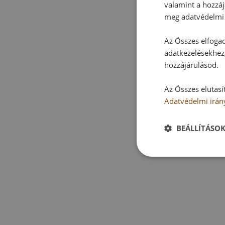
valamint a hozzáj
meg adatvédelmi 
Az Összes elfogad
adatkezelésekhez,
hozzájárulásod.
Az Összes elutasí
Adatvédelmi irán
BEÁLLÍTÁSO