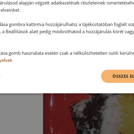
árulásod alapján végzett adatkezelések részleteinek ismertetéséh
elveinket.
ása gombra kattintva hozzájárulhatsz a tájékoztatóban foglalt süt
 a Beállítások alatt pedig módosíthatod a hozzájárulás körét vag
tása gomb használata esetén csak a nélkülözhetetlen sütik kerüln
yelvek
K
ÖSSZES 