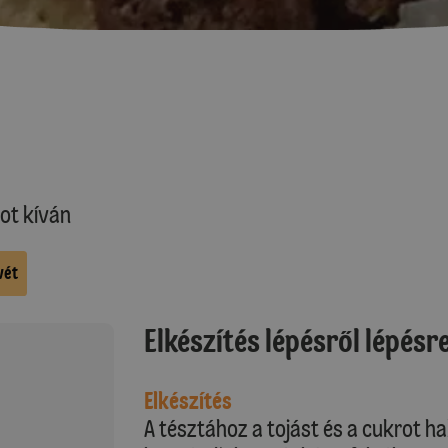
ot kíván
vét
Elkészítés lépésről lépésr
Elkészítés
A tésztához a tojást és a cukrot h