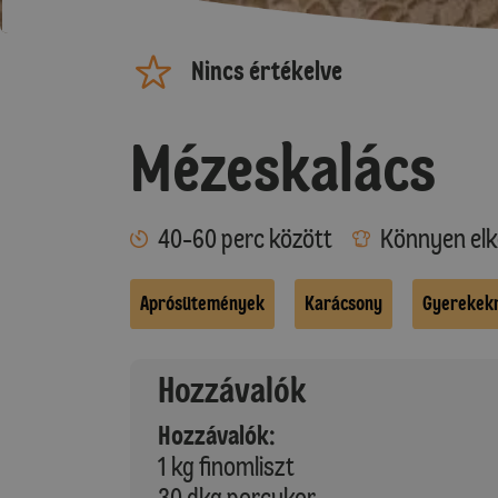
Nincs értékelve
Mézeskalács
40-60 perc között
Könnyen elk
Aprósütemények
Karácsony
Gyerekek
Hozzávalók
Hozzávalók:
1 kg finomliszt
30 dkg porcukor