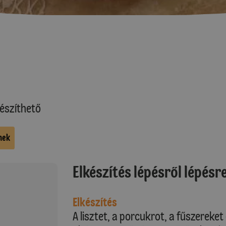
észíthető
nek
Elkészítés lépésről lépésr
Elkészítés
A lisztet, a porcukrot, a fűszereket