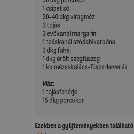
1 csipet só
30-40 dkg virágméz
3 tojás
3 evőkanál margarin
1 teáskanál szódabikarbóna
3 dkg fahéj
1 dkg őrölt szegfűszeg
1 kk mézeskalács-fűszerkeverék
Máz:
1 tojásfehérje
15 dkg porcukor
Ezekben a gyűjteményekben található