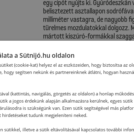
egy cipót nyújts ki. Gyúródeszkán 
belisztezett asztallapon sodrófával
milliméter vastagra, de nagyobb f
türelmes mozdulatokkal dolgozz. Mi
mártott kiszúró-formákkal szagga
elegendő helyet a sütemények köz
megnövekednek. Használhatsz süt
lata a Sütnijó.hu oldalon
kikent, esetleg csak lisztezett tep
ütiket (cookie-kat) helyez el az eszközeiden, hogy biztosítsa az ol
ne égjenek meg a mézeskalácsok. F
e, hogy segítsen nekünk és partnereinknek átlátni, hogyan haszná
süsd, és amikor már érzed a fűszer
egyenletesen aranybarna, vedd ki.
Fontos! Egy-két percig hagyd hűlni
tával (kattintás, navigálás, görgetés az oldalon) a honlap működé
ütik a jogos érdekünk alapján alkalmazásra kerülnek, egyes sütik
puhák, majd sütőlapáttal emeld ki 
rulásodra is szükségünk van. Ezen sütik segítségével más platfo
t hirdetéseket tudunk megjeleníteni neked.
 sütikkel, illetve a sütik eltávolításával kapcsolatos további info