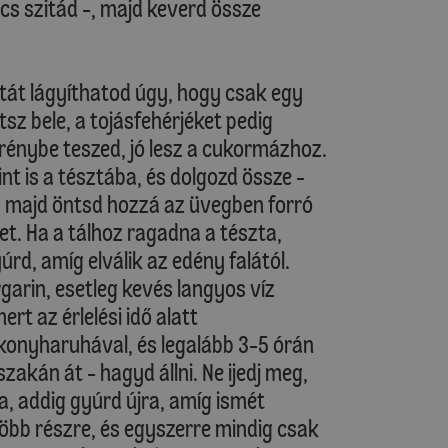
cs szitád -, majd keverd össze
ztát lágyíthatod úgy, hogy csak egy
tsz bele, a tojásfehérjéket pedig
énybe teszed, jó lesz a cukormázhoz.
t is a tésztába, és dolgozd össze -
-, majd öntsd hozzá az üvegben forró
et. Ha a tálhoz ragadna a tészta,
rd, amíg elválik az edény falától.
garin, esetleg kevés langyos víz
t az érlelési idő alatt
konyharuhával, és legalább 3-5 órán
szakán át - hagyd állni. Ne ijedj meg,
a, addig gyúrd újra, amíg ismét
több részre, és egyszerre mindig csak