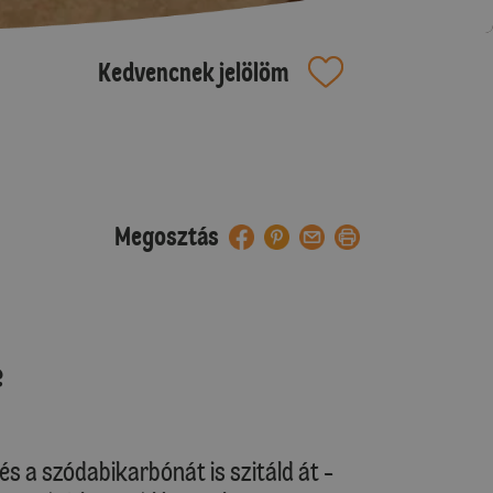
Kedvencnek jelölöm
Megosztás
e
 és a szódabikarbónát is szitáld át -