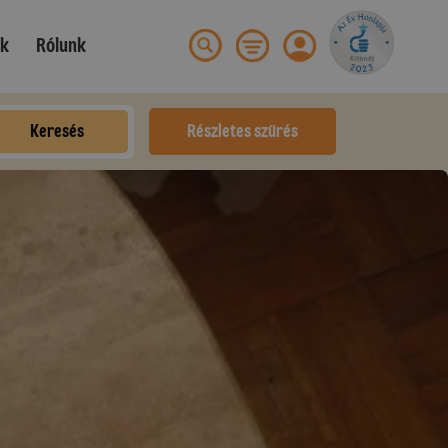
ek
Rólunk
Keresés
Részletes szűrés