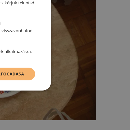
ez kérjük tekintsd
i
y visszavonhatod
ek alkalmazásra.
ELFOGADÁSA