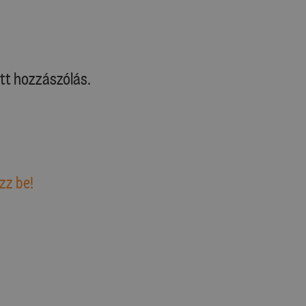
tt hozzászólás.
zz be!