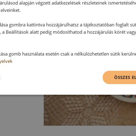
árulásod alapján végzett adatkezelések részleteinek ismertetéséh
elveinket.
ása gombra kattintva hozzájárulhatsz a tájékoztatóban foglalt süt
 a Beállítások alatt pedig módosíthatod a hozzájárulás körét vag
tása gomb használata esetén csak a nélkülözhetetlen sütik kerüln
yelvek
K
ÖSSZES 