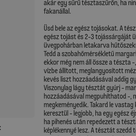
akár egy sűrű tésztaszűrőn, ha nin
fakanállal.
Üsd bele az egész tojásokat. A tés
egész tojást és 2-3 tojássárgáját ü
üvegpohárban letakarva hűtőszekr
Tedd a szobahőmérsékletű margarin
ekkor még nem áll össze a tészta 
vízbe állított, meglangyosított méz
kevés liszt hozzáadásával addig gyú
Viszonylag lágy tésztát gyúrj - mar
hozzáadásával megpuhíthatod -, mer
megkeményedik. Takard le vastag 
keresztül - legjobb, ha egy egész éj
ha pihenés után repedezett a tészt
:
képlékennyé lesz. A tésztát szedd 