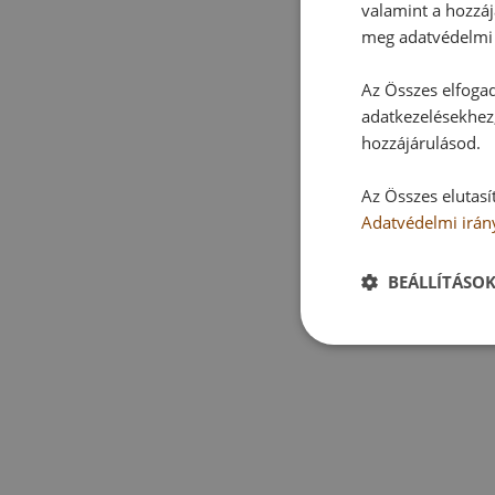
valamint a hozzáj
meg adatvédelmi 
Az Összes elfogad
adatkezelésekhez,
hozzájárulásod.
Az Összes elutasí
Adatvédelmi irán
BEÁLLÍTÁSO