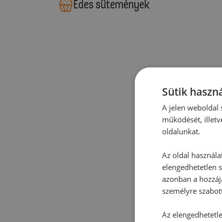
Édes sütemények
Sütik haszná
A jelen weboldal s
működését, illetv
oldalunkat.
Az oldal használa
elengedhetetlen s
azonban a hozzájá
személyre szabot
Az elengedhetetlen