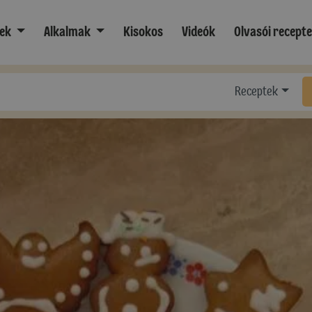
ek
Alkalmak
Kisokos
Videók
Olvasói recept
Receptek