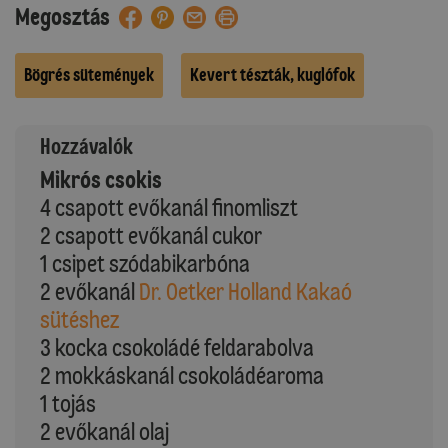
Megosztás
Bögrés sütemények
Kevert tészták, kuglófok
Hozzávalók
Mikrós csokis
4 csapott evőkanál finomliszt
2 csapott evőkanál cukor
1 csipet szódabikarbóna
2 evőkanál
Dr. Oetker Holland Kakaó
sütéshez
3 kocka csokoládé feldarabolva
2 mokkáskanál csokoládéaroma
1 tojás
2 evőkanál olaj