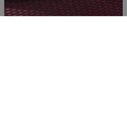
Vegán répatorta
Több, mint 60 perc
28
Kis gyakorlat szükséges