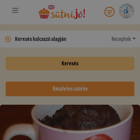
Receptek
Keresés
Részletes szűrés