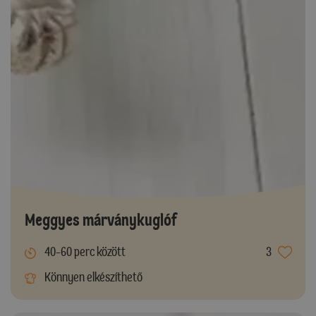
Meggyes márványkuglóf
40-60 perc között
3
Könnyen elkészíthető