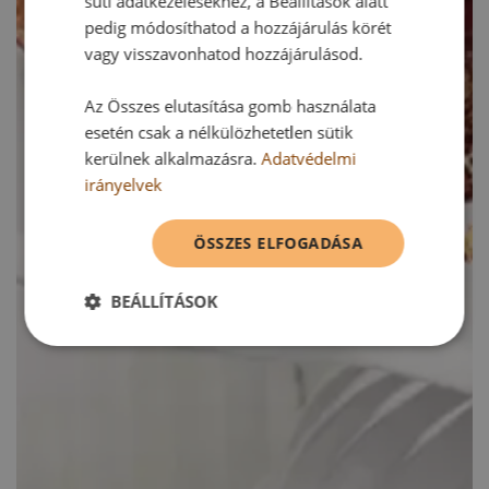
süti adatkezelésekhez, a Beállítások alatt
pedig módosíthatod a hozzájárulás körét
vagy visszavonhatod hozzájárulásod.
Az Összes elutasítása gomb használata
esetén csak a nélkülözhetetlen sütik
kerülnek alkalmazásra.
Adatvédelmi
irányelvek
ÖSSZES ELFOGADÁSA
BEÁLLÍTÁSOK