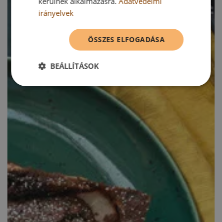
kerülnek alkalmazásra.
Adatvédelmi
irányelvek
ÖSSZES ELFOGADÁSA
BEÁLLÍTÁSOK