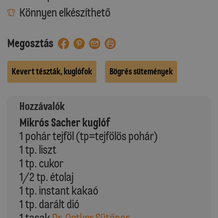
Könnyen elkészíthető
Megosztás
Kevert tészták, kuglófok
Bögrés sütemények
Hozzávalók
Mikrós Sacher kuglóf
1 pohár tejföl (tp=tejfölös pohár)
1 tp. liszt
1 tp. cukor
1/2 tp. étolaj
1 tp. instant kakaó
1 tp. darált dió
1 tasak
Dr. Oetker Sütőpor