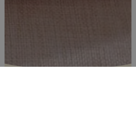
Minikuglófok Airfryerben
0-20 perc között
5
Könnyen elkészíthető