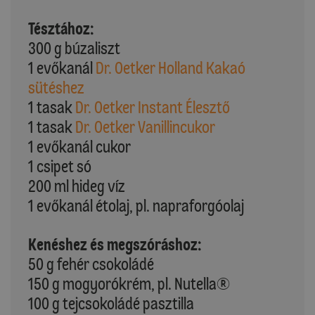
Tésztához:
300 g búzaliszt
1 evőkanál
Dr. Oetker Holland Kakaó
sütéshez
1 tasak
Dr. Oetker Instant Élesztő
1 tasak
Dr. Oetker Vanillincukor
1 evőkanál cukor
1 csipet só
200 ml hideg víz
1 evőkanál étolaj, pl. napraforgóolaj
Kenéshez és megszóráshoz:
50 g fehér csokoládé
150 g mogyorókrém, pl. Nutella®
100 g tejcsokoládé pasztilla