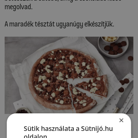
megolvad.
A maradék tésztát ugyanúgy elkészítjük.
×
Sütik használata a Sütnijó.hu
oldalon