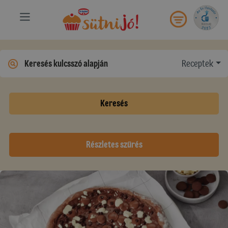
Receptek
Keresés
Részletes szűrés