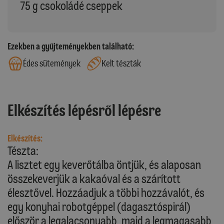
75 g csokoládé cseppek
Ezekben a gyűjteményekben található:
Édes sütemények
Kelt tészták
Elkészítés lépésről lépésre
Elkészítés:
Tészta:
A lisztet egy keverőtálba öntjük, és alaposan
összekeverjük a kakaóval és a szárított
élesztővel. Hozzáadjuk a többi hozzávalót, és
egy konyhai robotgéppel (dagasztóspirál)
először a legalacsonyabb, majd a legmagasabb