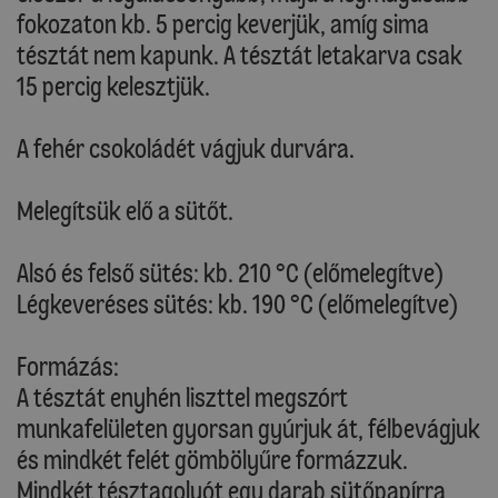
fokozaton kb. 5 percig keverjük, amíg sima
tésztát nem kapunk. A tésztát letakarva csak
15 percig kelesztjük.
A fehér csokoládét vágjuk durvára.
Melegítsük elő a sütőt.
Alsó és felső sütés: kb. 210 °C (előmelegítve)
Légkeveréses sütés: kb. 190 °C (előmelegítve)
Formázás:
A tésztát enyhén liszttel megszórt
munkafelületen gyorsan gyúrjuk át, félbevágjuk
és mindkét felét gömbölyűre formázzuk.
Mindkét tésztagolyót egy darab sütőpapírra