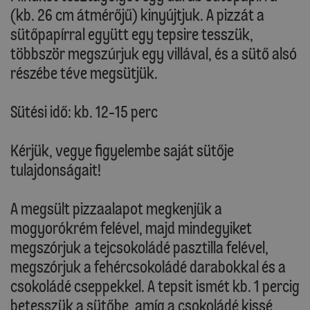
(kb. 26 cm átmérőjű) kinyújtjuk. A pizzát a
sütőpapírral együtt egy tepsire tesszük,
többször megszúrjuk egy villával, és a sütő alsó
részébe téve megsütjük.
Sütési idő: kb. 12-15 perc
Kérjük, vegye figyelembe saját sütője
tulajdonságait!
A megsült pizzaalapot megkenjük a
mogyorókrém felével, majd mindegyiket
megszórjuk a tejcsokoládé pasztilla felével,
megszórjuk a fehércsokoládé darabokkal és a
csokoládé cseppekkel. A tepsit ismét kb. 1 percig
betesszük a sütőbe, amíg a csokoládé kissé