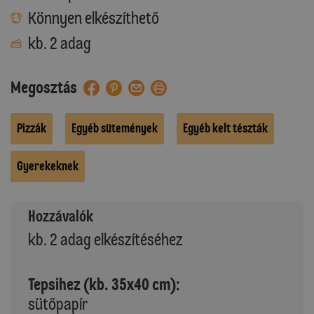
Könnyen elkészíthető
kb. 2 adag
Megosztás
Pizzák
Egyéb sütemények
Egyéb kelt tészták
Gyerekeknek
Hozzávalók
kb. 2 adag elkészítéséhez
Tepsihez (kb. 35x40 cm):
sütőpapír