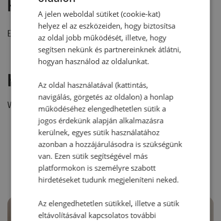
Hozzászólások
A jelen weboldal sütiket (cookie-kat)
helyez el az eszközeiden, hogy biztosítsa
Ehhez a recepthez még nem érkezett hozzászólás.
az oldal jobb működését, illetve, hogy
segítsen nekünk és partnereinknek átlátni,
hogyan használod az oldalunkat.
Hozzászólás írása
Az oldal használatával (kattintás,
navigálás, görgetés az oldalon) a honlap
Vélemény írásához, kérjük,
jelentkezz be!
működéséhez elengedhetetlen sütik a
jogos érdekünk alapján alkalmazásra
kerülnek, egyes sütik használatához
azonban a hozzájárulásodra is szükségünk
RECEPTAJÁNLÓ
van. Ezen sütik segítségével más
platformokon is személyre szabott
hirdetéseket tudunk megjeleníteni neked.
Az elengedhetetlen sütikkel, illetve a sütik
eltávolításával kapcsolatos további