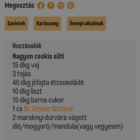
Megosztás
Szeletek
Karácsony
Ünnepi alkalmak
Hozzávalók
Nagyon csokis süti
15 dkg vaj
3 tojás
40 dkg jófajta étcsokoládé
10 dkg liszt
15 dkg barna cukor
1 cs
Dr. Oetker Sütőpor
2 maroknyi durvára vágott
dió/mogyoró/mandula(vagy vegyesen)