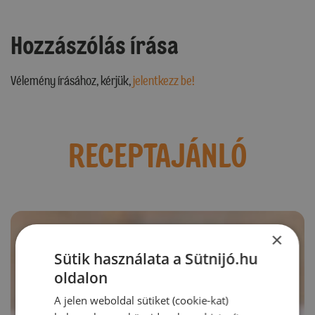
Hozzászólás írása
Vélemény írásához, kérjük,
jelentkezz be!
RECEPTAJÁNLÓ
×
Sütik használata a Sütnijó.hu
oldalon
A jelen weboldal sütiket (cookie-kat)