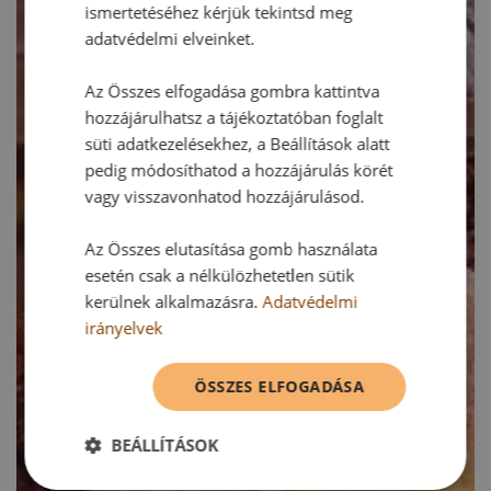
ismertetéséhez kérjük tekintsd meg
adatvédelmi elveinket.
Az Összes elfogadása gombra kattintva
hozzájárulhatsz a tájékoztatóban foglalt
süti adatkezelésekhez, a Beállítások alatt
pedig módosíthatod a hozzájárulás körét
vagy visszavonhatod hozzájárulásod.
Az Összes elutasítása gomb használata
esetén csak a nélkülözhetetlen sütik
kerülnek alkalmazásra.
Adatvédelmi
irányelvek
ÖSSZES ELFOGADÁSA
BEÁLLÍTÁSOK