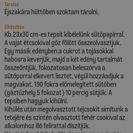
Tárolás
Éjszakára hüttőben szoktam tárolni.
Elkészítés
Kb.23x30 cm-es tepsit kibélelünk sütőpapírral.
A vajat étcsokival gőz fölött összeolvasztjuk.
Egy másik edényben a cukrot a tojásokkal
habosra keverjük, majd a két edény tartalmát
összeöntjük, fokozatosan beleszórva a
sütőporral elkevert lisztet, végül hozzáadjuk a
magvakat. 190 fokra előmelegített sütőben
(gáztűzhely 5 fokozat) 10 percig sütjük. A
tepsiben hagyjuk kihűlni.
Kihűlés után megolvasztott tejcsokit simítunk a
tetejére és szintén olvasztott fehér csokival az
alkalomhoz illő felirattal díszítjük.