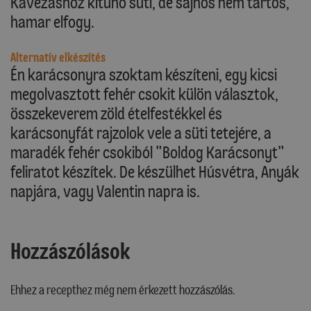
Kávézáshoz kitűnő süti, de sajnos nem tartós,
hamar elfogy.
Alternatív elkészítés
Én karácsonyra szoktam készíteni, egy kicsi
megolvasztott fehér csokit külön választok,
összekeverem zöld ételfestékkel és
karácsonyfát rajzolok vele a süti tetejére, a
maradék fehér csokiból "Boldog Karácsonyt"
feliratot készítek. De készülhet Húsvétra, Anyák
napjára, vagy Valentin napra is.
Hozzászólások
Ehhez a recepthez még nem érkezett hozzászólás.