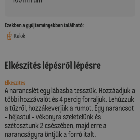
Ezekben a gyűjteményekben található:
Italok
Elkészítés lépésről lépésre
Elkészítés
A narancslét egy lábasba tesszük. Hozzáadjuk a
többi hozzávalót és 4 percig forraljuk. Lehúzzuk
a tűzről, hozzákeverjük a rumot. Egy narancsot
- héjastul - vékonyra szeletelünk és
szétosztunk 2 csészében, majd erre a
narancságyra öntjük a forró italt.