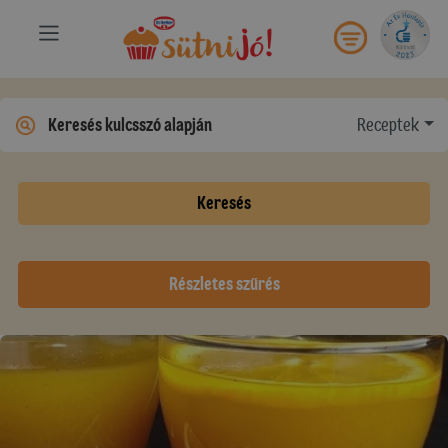
Receptek
Keresés
Részletes szűrés