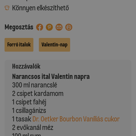
Könnyen elkészíthető
Megosztás
Forró italok
Valentin-nap
Hozzávalók
Narancsos ital Valentin napra
300 ml narancslé
2 csipet kardamom
1 csipet fahéj
1 csillagánizs
1 tasak
Dr. Oetker Bourbon Vaníliás cukor
2 evőkanál méz
100 ml rum