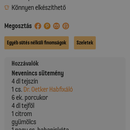
Könnyen elkészíthető
Megosztás
Egyéb sütés nélküli finomságok
Szeletek
Hozzávalók
Nevenincs sütemény
4 dl tejszín
1 cs.
Dr. Oetker Habfixáló
6 ek. porcukor
4 dl tejföl
1 citrom
gyümölcs
1 nagy cs. babapiskóta