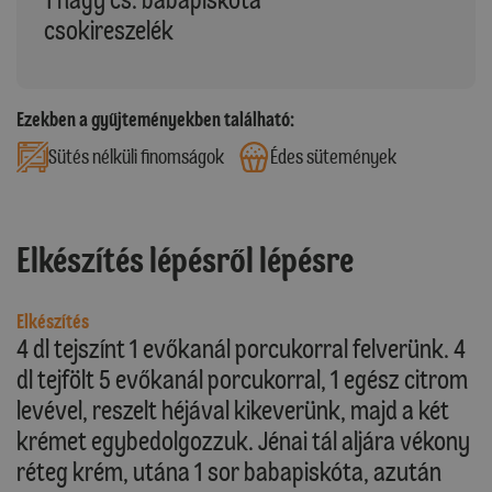
csokireszelék
Ezekben a gyűjteményekben található:
Sütés nélküli finomságok
Édes sütemények
Elkészítés lépésről lépésre
Elkészítés
4 dl tejszínt 1 evőkanál porcukorral felverünk. 4
dl tejfölt 5 evőkanál porcukorral, 1 egész citrom
levével, reszelt héjával kikeverünk, majd a két
krémet egybedolgozzuk. Jénai tál aljára vékony
réteg krém, utána 1 sor babapiskóta, azután