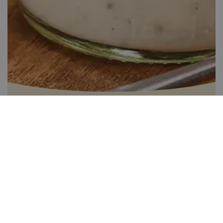
Vegán Panna cotta
Több, mint 60 perc
0
Kis gyakorlat szükséges