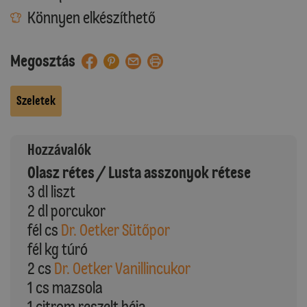
Könnyen elkészíthető
Megosztás
Szeletek
Hozzávalók
Olasz rétes / Lusta asszonyok rétese
3 dl liszt
2 dl porcukor
fél cs
Dr. Oetker Sütőpor
fél kg túró
2 cs
Dr. Oetker Vanillincukor
1 cs mazsola
1 citrom reszelt héja