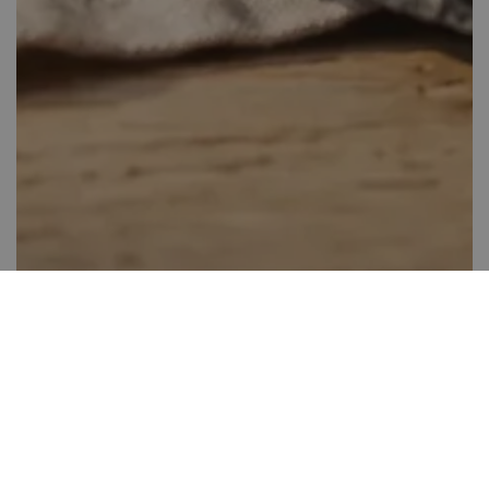
Almás tejberizs kocka
Több, mint 60 perc
0
Kis gyakorlat szükséges