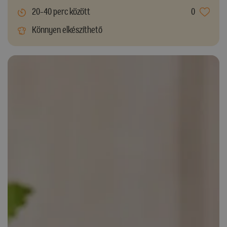
20-40 perc között
0
Könnyen elkészíthető