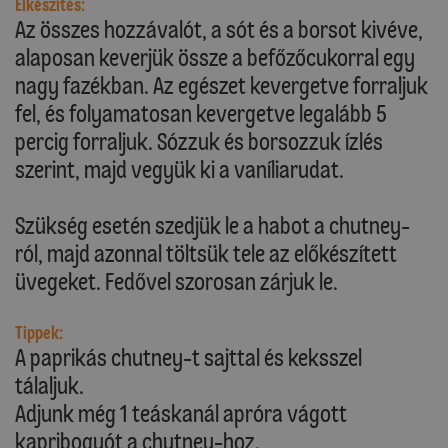
Elkészítés:
Az összes hozzávalót, a sót és a borsot kivéve,
alaposan keverjük össze a befőzőcukorral egy
nagy fazékban. Az egészet kevergetve forraljuk
fel, és folyamatosan kevergetve legalább 5
percig forraljuk. Sózzuk és borsozzuk ízlés
szerint, majd vegyük ki a vaníliarudat.
Szükség esetén szedjük le a habot a chutney-
ról, majd azonnal töltsük tele az előkészített
üvegeket. Fedővel szorosan zárjuk le.
Tippek:
A paprikás chutney-t sajttal és keksszel
tálaljuk.
Adjunk még 1 teáskanál apróra vágott
kapribogyót a chutney-hoz.