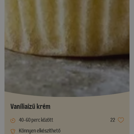
Vaníliaízű krém
40-60 perc között
22
Könnyen elkészíthető