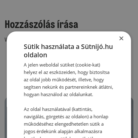
Hozzászólás írása
×
Vélemény írásához, kérjük,
jelentkezz be!
Sütik használata a Sütnijó.hu
oldalon
A jelen weboldal sütiket (cookie-kat)
RECEPTAJÁNLÓ
helyez el az eszközeiden, hogy biztosítsa
az oldal jobb működését, illetve, hogy
segítsen nekünk és partnereinknek átlátni,
hogyan használod az oldalunkat.
Az oldal használatával (kattintás,
navigálás, görgetés az oldalon) a honlap
működéséhez elengedhetetlen sütik a
jogos érdekünk alapján alkalmazásra