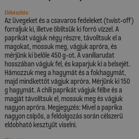
Előkészítés:
Az üvegeket és a csavaros fedeleket (twist-off)
forraljuk ki, illetve öblítsük ki forró vízzel. A
paprikát vágjuk négy részre, távolítsuk el a
magokat, mossuk meg, vágjuk apróra, és
mérjünk ki belőle 450 g-ot. A vaníliarudat
hosszában vágjuk fel, és kaparjuk ki a belsejét.
Hámozzuk meg a hagymát és a fokhagymát,
majd mindkettőt vágjuk apróra. Mérjünk ki 150
g hagymát. A chili paprikát vágjuk félbe és a
magját távolítsuk el, mossuk meg és vágjuk
nagyon apróra. Megjegyzés: Mivel a paprika
nagyon csípős, a feldolgozás során célszerű
eldobható kesztyűt viselni.