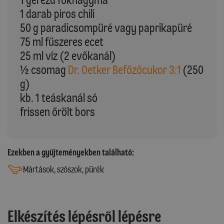
1 darab piros chili
50 g paradicsompüré vagy paprikapüré
75 ml fűszeres ecet
25 ml víz (2 evőkanál)
½ csomag
Dr. Oetker Befőzőcukor 3:1
(250
g)
kb. 1 teáskanál só
frissen őrölt bors
Ezekben a gyűjteményekben található:
Mártások, szószok, pürék
Elkészítés lépésről lépésre