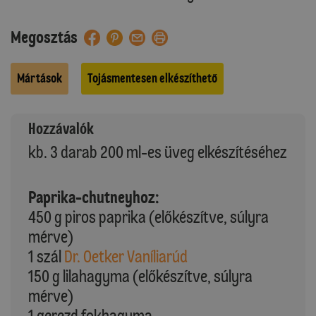
Megosztás
Mártások
Tojásmentesen elkészíthető
Hozzávalók
kb. 3 darab 200 ml-es üveg elkészítéséhez
Paprika-chutneyhoz:
450 g piros paprika (előkészítve, súlyra
mérve)
1 szál
Dr. Oetker Vaníliarúd
150 g lilahagyma (előkészítve, súlyra
mérve)
1 gerezd fokhagyma