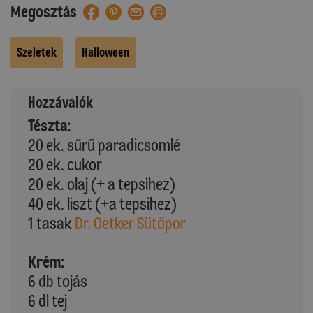
Megosztás
Szeletek
Halloween
Hozzávalók
Tészta:
20 ek. sűrű paradicsomlé
20 ek. cukor
20 ek. olaj (+ a tepsihez)
40 ek. liszt (+a tepsihez)
1 tasak
Dr. Oetker Sütőpor
Krém:
6 db tojás
6 dl tej