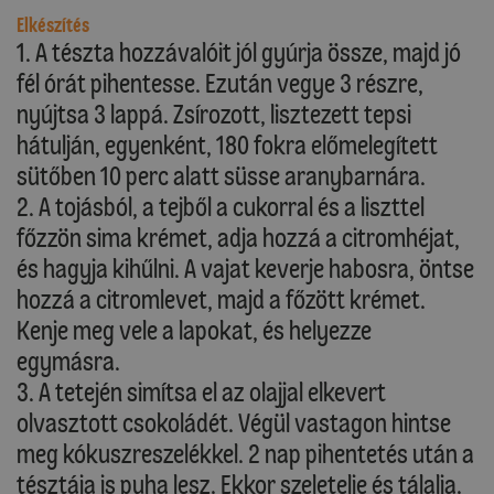
Elkészítés
1. A tészta hozzávalóit jól gyúrja össze, majd jó
fél órát pihentesse. Ezután vegye 3 részre,
nyújtsa 3 lappá. Zsírozott, lisztezett tepsi
hátulján, egyenként, 180 fokra előmelegített
sütőben 10 perc alatt süsse aranybarnára.
2. A tojásból, a tejből a cukorral és a liszttel
főzzön sima krémet, adja hozzá a citromhéjat,
és hagyja kihűlni. A vajat keverje habosra, öntse
hozzá a citromlevet, majd a főzött krémet.
Kenje meg vele a lapokat, és helyezze
egymásra.
3. A tetején simítsa el az olajjal elkevert
olvasztott csokoládét. Végül vastagon hintse
meg kókuszreszelékkel. 2 nap pihentetés után a
tésztája is puha lesz. Ekkor szeletelje és tálalja.