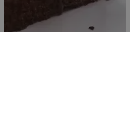
Halloween brownies
40-60 perc között
1
Könnyen elkészíthető