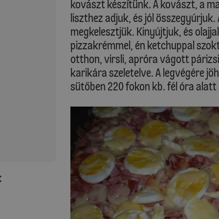
kovászt készítünk. A kovászt, a ma
liszthez adjuk, és jól összegyúrjuk. 
megkelesztjük. Kinyújtjuk, és olajja
pizzakrémmel, én ketchuppal szokt
otthon, virsli, apróra vágott párizsi
karikára szeletelve. A legvégére jöh
sütőben 220 fokon kb. fél óra alatt
: