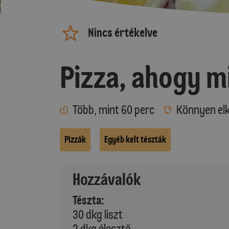
Nincs értékelve
Pizza, ahogy m
Több, mint 60 perc
Könnyen elk
Pizzák
Egyéb kelt tészták
Hozzávalók
Tészta:
30 dkg liszt
2 dkg élesztő