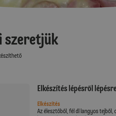
i szeretjük
észíthető
Elkészítés lépésről lépésr
Elkészítés
Az élesztőből, fél dl langyos tejből,