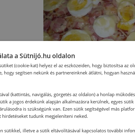
lata a Sütnijó.hu oldalon
ütiket (cookie-kat) helyez el az eszközeiden, hogy biztosítsa az ol
e, hogy segítsen nekünk és partnereinknek átlátni, hogyan haszná
tával (kattintás, navigálás, görgetés az oldalon) a honlap működé
Hozzászólások
ütik a jogos érdekünk alapján alkalmazásra kerülnek, egyes sütik
rulásodra is szükségünk van. Ezen sütik segítségével más platfo
t hirdetéseket tudunk megjeleníteni neked.
Ehhez a recepthez még nem érkeze
 sütikkel, illetve a sütik eltávolításával kapcsolatos további info