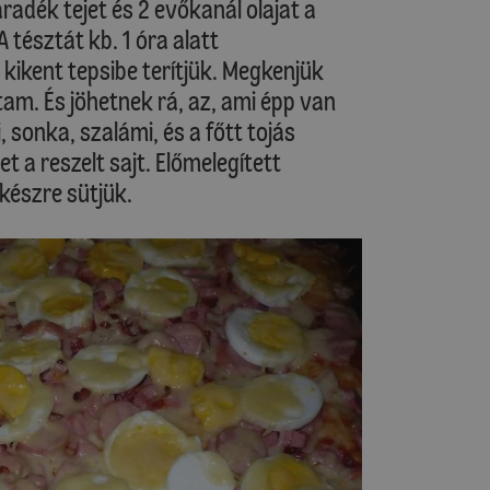
radék tejet és 2 evőkanál olajat a
A tésztát kb. 1 óra alatt
l kikent tepsibe terítjük. Megkenjük
am. És jöhetnek rá, az, ami épp van
, sonka, szalámi, és a főtt tojás
et a reszelt sajt. Előmelegített
 készre sütjük.