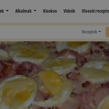
ek
Alkalmak
Kisokos
Videók
Olvasói recept
Receptek