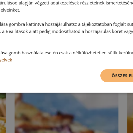
árulásod alapján végzett adatkezelések részleteinek ismertetéséh
elveinket.
Hozzászólás írása
ása gombra kattintva hozzájárulhatsz a tájékoztatóban foglalt süt
Vélemény írásához, kérjük,
jelentke
 a Beállítások alatt pedig módosíthatod a hozzájárulás körét vag
tása gomb használata esetén csak a nélkülözhetetlen sütik kerüln
RECEPTAJÁNLÓ
yelvek
K
ÖSSZES 