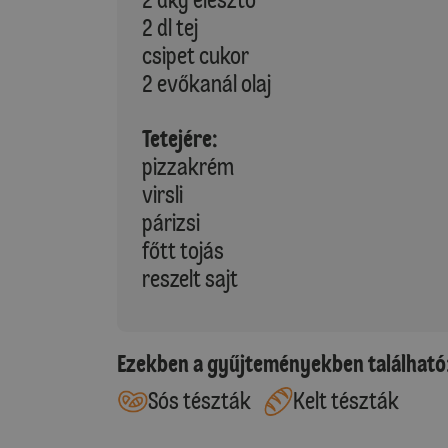
2 dl tej
csipet cukor
2 evőkanál olaj
Tetejére:
pizzakrém
virsli
párizsi
főtt tojás
reszelt sajt
Ezekben a gyűjteményekben található
Sós tészták
Kelt tészták