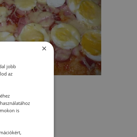
×
dal jobb
lod az
séhez
 használatához
rmokon is
tt hozzászólás.
rmációkért,