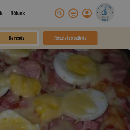
ek
Rólunk
Keresés
Részletes szűrés