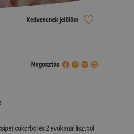
Kedvencnek jelölöm
Megosztás
e
 csipet cukorból és 2 evőkanál lisztből