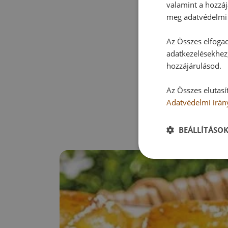
valamint a hozzáj
meg adatvédelmi 
Az Összes elfogad
adatkezelésekhez,
hozzájárulásod.
Az Összes elutasí
Adatvédelmi irán
BEÁLLÍTÁSO