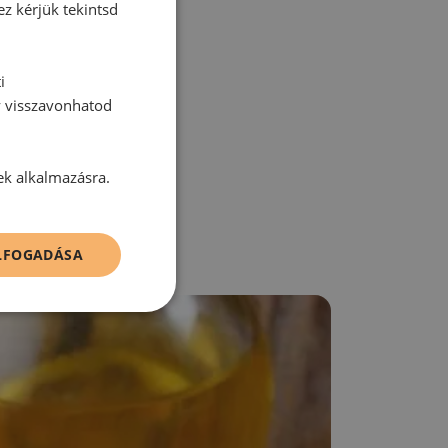
ez kérjük tekintsd
i
zz be!
y visszavonhatod
ek alkalmazásra.
ELFOGADÁSA