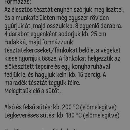
Formázás:
Az élesztős tésztát enyhén szórjuk meg liszttel,
és a munkafelületen még egyszer röviden
gyúrjuk át, majd osszuk kb. 8 egyenlő darabra.
4 darabot egyenként sodorjuk kb. 25 cm
rudakká, majd formázzunk
tésztatekercseket/fánkokat belőle, a végeket
kissé nyomjuk össze. A fánkokat helyezzük az
előkészített tepsire és egy konyharuhával
fedjük le, és hagyjuk kelni kb. 15 percig. A
maradék tésztát tegyük félre.
Melegítsük elő a sütőt.
Alsó és felső sütés: kb. 200 °C (előmelegítve)
Légkeveréses sütés: kb. 180 °C (előmelegítve)