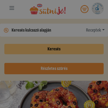
Receptek
Keresés
Részletes szűrés