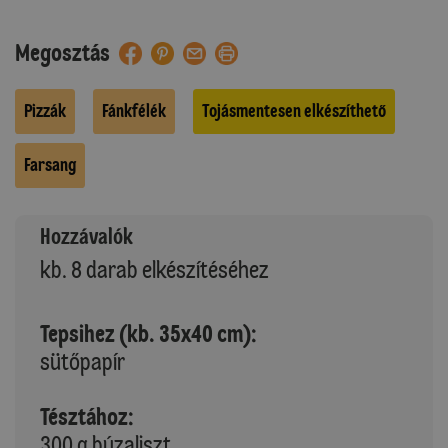
Megosztás
Pizzák
Fánkfélék
Tojásmentesen elkészíthető
Farsang
Hozzávalók
kb. 8 darab elkészítéséhez
Tepsihez (kb. 35x40 cm):
sütőpapír
Tésztához:
300 g búzaliszt