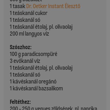
1 tasak
Dr. Oetker Instant Élesztő
1 teáskanál cukor
1 teáskanál só
1 teáskanál étolaj, pl. olívaolaj
200 ml langyos víz
Szószhoz:
100 g paradicsompüré
3 evőkanál víz
1 teáskanál étolaj, pl. olívaolaj
1 teáskanál só
1 kávéskanál oregánó
1 kávéskanál bazsalikom
Feltéthez:
200 - 250 g vegyes zöldségek, pl. paprika,