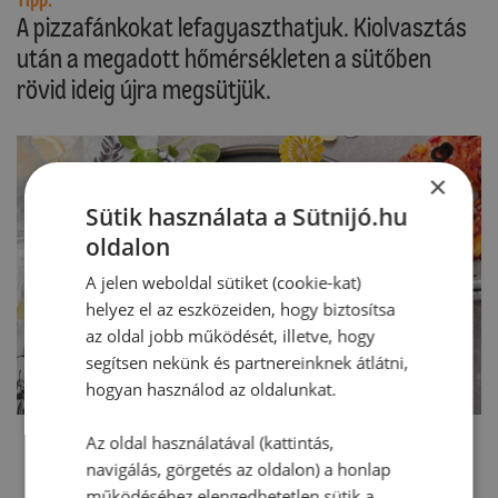
Tipp:
A pizzafánkokat lefagyaszthatjuk. Kiolvasztás
után a megadott hőmérsékleten a sütőben
rövid ideig újra megsütjük.
×
Sütik használata a Sütnijó.hu
oldalon
A jelen weboldal sütiket (cookie-kat)
helyez el az eszközeiden, hogy biztosítsa
az oldal jobb működését, illetve, hogy
segítsen nekünk és partnereinknek átlátni,
hogyan használod az oldalunkat.
Az oldal használatával (kattintás,
navigálás, görgetés az oldalon) a honlap
működéséhez elengedhetetlen sütik a