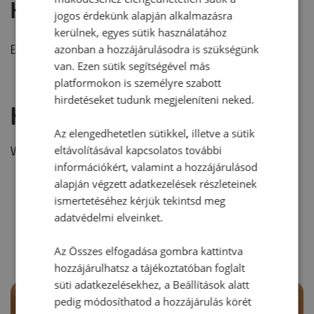
Hozzászólások
jogos érdekünk alapján alkalmazásra
kerülnek, egyes sütik használatához
azonban a hozzájárulásodra is szükségünk
Ehhez a recepthez még nem érkezett hozzászólás.
van. Ezen sütik segítségével más
platformokon is személyre szabott
hirdetéseket tudunk megjeleníteni neked.
Hozzászólás írása
Az elengedhetetlen sütikkel, illetve a sütik
eltávolításával kapcsolatos további
Vélemény írásához, kérjük,
jelentkezz be!
információkért, valamint a hozzájárulásod
alapján végzett adatkezelések részleteinek
ismertetéséhez kérjük tekintsd meg
RECEPTAJÁNLÓ
adatvédelmi elveinket.
Az Összes elfogadása gombra kattintva
hozzájárulhatsz a tájékoztatóban foglalt
süti adatkezelésekhez, a Beállítások alatt
pedig módosíthatod a hozzájárulás körét