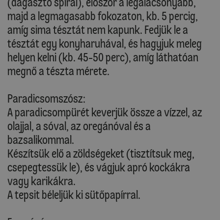
(dagasztó spirál), először a legalacsonyabb,
majd a legmagasabb fokozaton, kb. 5 percig,
amíg sima tésztát nem kapunk. Fedjük le a
tésztát egy konyharuhával, és hagyjuk meleg
helyen kelni (kb. 45-50 perc), amíg láthatóan
megnő a tészta mérete.
Paradicsomszósz:
A paradicsompürét keverjük össze a vízzel, az
olajjal, a sóval, az oregánóval és a
bazsalikommal.
Készítsük elő a zöldségeket (tisztítsuk meg,
csepegtessük le), és vágjuk apró kockákra
vagy karikákra.
A tepsit béleljük ki sütőpapírral.