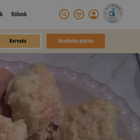
ek
Rólunk
Keresés
Részletes szűrés