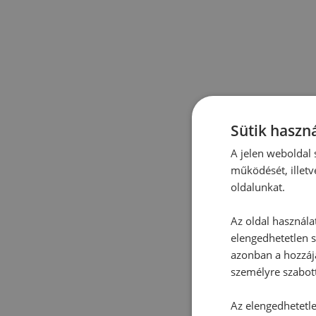
Sütik haszná
A jelen weboldal s
működését, illetv
oldalunkat.
Az oldal használa
elengedhetetlen s
azonban a hozzájá
személyre szabot
Az elengedhetetlen