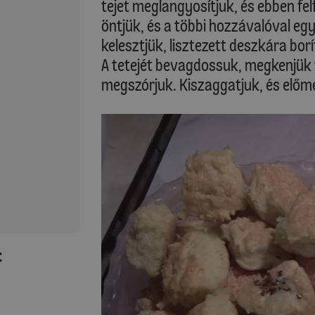
tejet meglangyosítjuk, és ebben fel
öntjük, és a többi hozzávalóval egy
kelesztjük, lisztezett deszkára borí
A tetejét bevagdossuk, megkenjük t
megszórjuk. Kiszaggatjuk, és előme
: