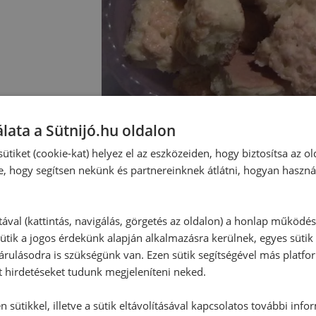
lata a Sütnijó.hu oldalon
ütiket (cookie-kat) helyez el az eszközeiden, hogy biztosítsa az ol
e, hogy segítsen nekünk és partnereinknek átlátni, hogyan haszná
Hozzászólások
tával (kattintás, navigálás, görgetés az oldalon) a honlap működé
Ehhez a recepthez még nem érkeze
ütik a jogos érdekünk alapján alkalmazásra kerülnek, egyes sütik
rulásodra is szükségünk van. Ezen sütik segítségével más platfo
t hirdetéseket tudunk megjeleníteni neked.
Hozzászólás írása
 sütikkel, illetve a sütik eltávolításával kapcsolatos további info