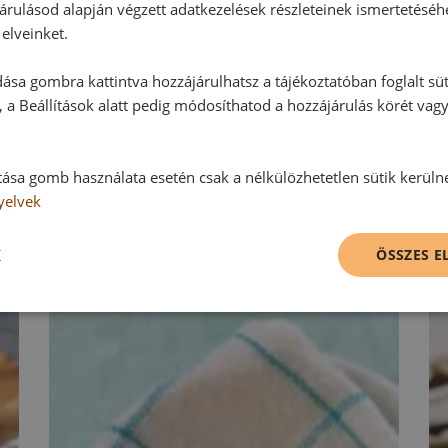
árulásod alapján végzett adatkezelések részleteinek ismertetéséh
elveinket.
Vélemény írásához, kérjük,
jelentke
ása gombra kattintva hozzájárulhatsz a tájékoztatóban foglalt süt
 a Beállítások alatt pedig módosíthatod a hozzájárulás körét vag
RECEPTAJÁNLÓ
tása gomb használata esetén csak a nélkülözhetetlen sütik kerüln
yelvek
K
ÖSSZES 