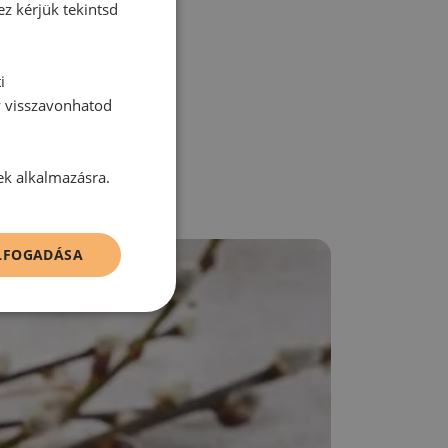
ez kérjük tekintsd
zz be!
i
y visszavonhatod
ek alkalmazásra.
ELFOGADÁSA