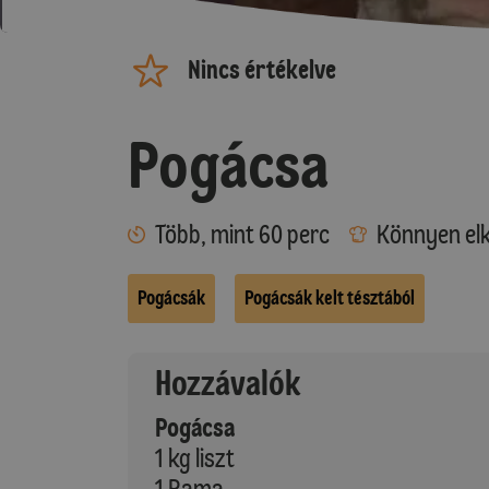
Nincs értékelve
Pogácsa
Több, mint 60 perc
Könnyen elk
Pogácsák
Pogácsák kelt tésztából
Hozzávalók
Pogácsa
1 kg liszt
1 Rama