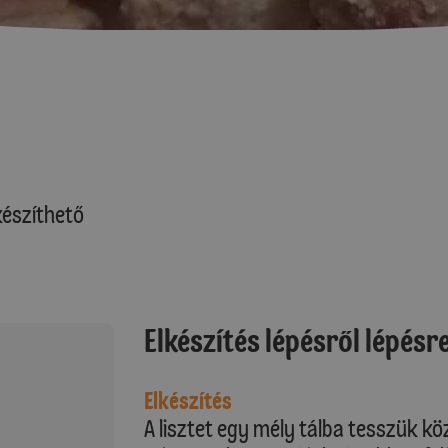
észíthető
Elkészítés lépésről lépésr
Elkészítés
A lisztet egy mély tálba tesszük kö