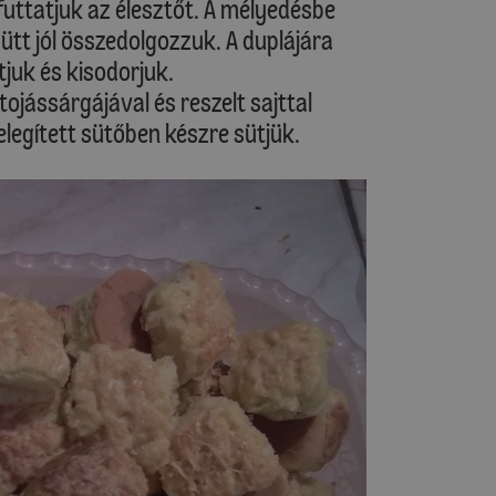
futtatjuk az élesztőt. A mélyedésbe
ütt jól összedolgozzuk. A duplájára
tjuk és kisodorjuk.
ojássárgájával és reszelt sajttal
legített sütőben készre sütjük.