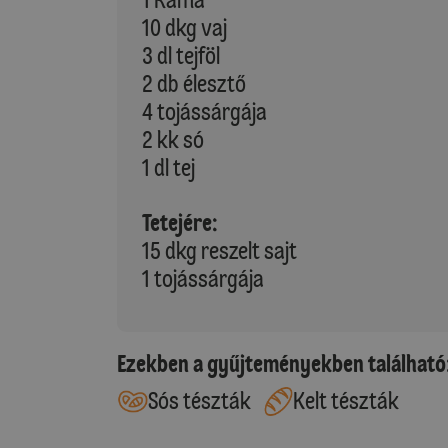
10 dkg vaj
3 dl tejföl
2 db élesztő
4 tojássárgája
2 kk só
1 dl tej
Tetejére:
15 dkg reszelt sajt
1 tojássárgája
Ezekben a gyűjteményekben található
Sós tészták
Kelt tészták