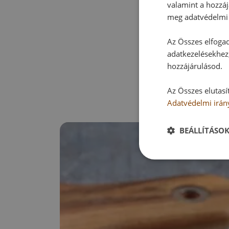
valamint a hozzáj
meg adatvédelmi 
Az Összes elfogad
adatkezelésekhez,
hozzájárulásod.
Az Összes elutasí
Adatvédelmi irán
BEÁLLÍTÁSO