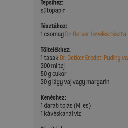
Tepsihez:
sütőpapír
Tésztához:
1 csomag
Dr. Oetker Leveles tészta
Töltelékhez:
1 tasak
Dr. Oetker Eredeti Puding va
300 ml tej
50 g cukor
30 g lágy vaj vagy margarin
Kenéshez:
1 darab tojás (M-es)
1 kávéskanál víz