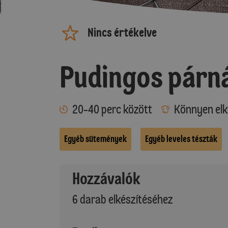
Nincs értékelve
Pudingos párn
20-40 perc között
Könnyen elk
Egyéb sütemények
Egyéb leveles tészták
Hozzávalók
6 darab elkészítéséhez