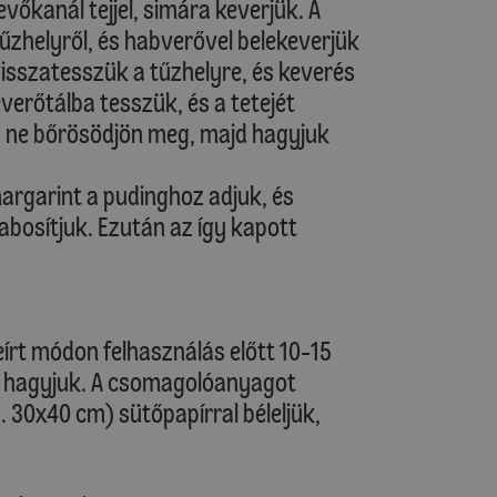
evőkanál tejjel, simára keverjük. A
 tűzhelyről, és habverővel belekeverjük
visszatesszük a tűzhelyre, és keverés
verőtálba tesszük, és a tetejét
gy ne bőrösödjön meg, majd hagyjuk
rgarint a pudinghoz adjuk, és
bosítjuk. Ezután az így kapott
eírt módon felhasználás előtt 10-15
ni hagyjuk. A csomagolóanyagot
kb. 30x40 cm) sütőpapírral béleljük,