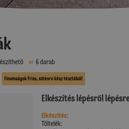
ák
észíthető
6 darab
Finomságok friss, sütésre kész tésztából!
Elkészítés lépésről lépésr
Elkészítés:
Töltelék: