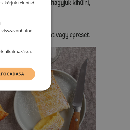
ütt sütőrácsra téve hagyjuk kihűlni,
ez kérjük tekintsd
k.
i
y visszavonhatod
 például csokoládésat vagy epreset.
ek alkalmazásra.
ELFOGADÁSA