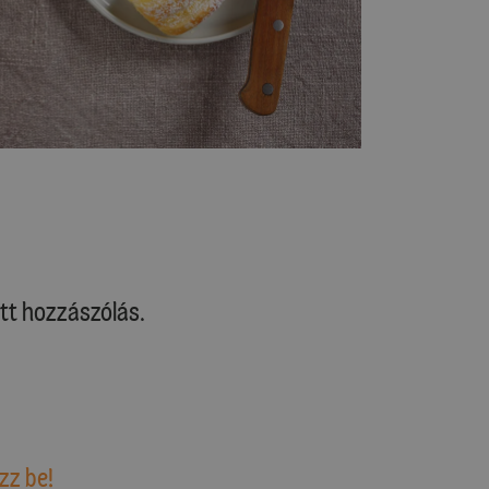
tt hozzászólás.
zz be!