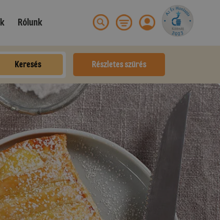
ek
Rólunk
Keresés
Részletes szűrés