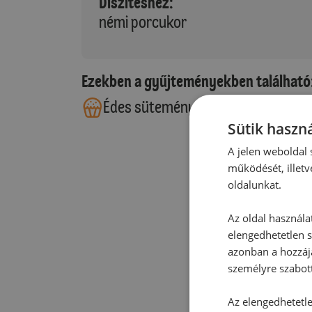
Díszítéshez:
némi porcukor
Ezekben a gyűjteményekben található
Édes sütemények
Leveles tés
Sütik haszná
A jelen weboldal s
működését, illetv
oldalunkat.
Az oldal használa
elengedhetetlen s
azonban a hozzájá
személyre szabot
Az elengedhetetlen