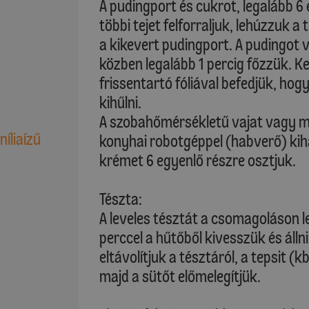
A pudingport és cukrot, legalább 6 
többi tejet felforraljuk, lehúzzuk a
a kikevert pudingport. A pudingot 
közben legalább 1 percig főzzük. Ke
frissentartó fóliával befedjük, ho
kihűlni.
A szobahőmérsékletű vajat vagy ma
níliaízű
konyhai robotgéppel (habverő) kiha
krémet 6 egyenlő részre osztjuk.
Tészta:
A leveles tésztát a csomagoláson l
perccel a hűtőből kivesszük és áll
eltávolítjuk a tésztáról, a tepsit (
majd a sütőt előmelegítjük.