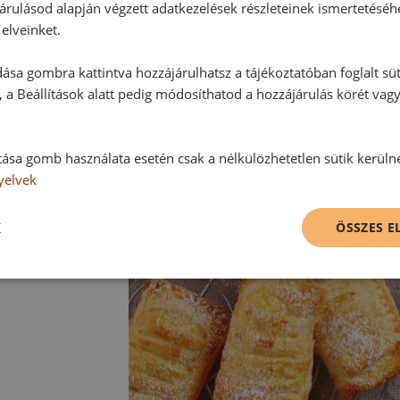
A pudingos párnákat a tepsivel egy
árulásod alapján végzett adatkezelések részleteinek ismertetéséh
majd porcukorral meghintve tálalju
elveinket.
ása gombra kattintva hozzájárulhatsz a tájékoztatóban foglalt süt
Tipp:
 a Beállítások alatt pedig módosíthatod a hozzájárulás körét vag
Más ízű pudingot is használhatunk,
tása gomb használata esetén csak a nélkülözhetetlen sütik kerüln
yelvek
K
ÖSSZES 