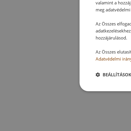
valamint a hozzáj
meg adatvédelmi 
Az Összes elfogad
adatkezelésekhez,
hozzájárulásod.
Az Összes elutasí
Adatvédelmi irán
BEÁLLÍTÁSO