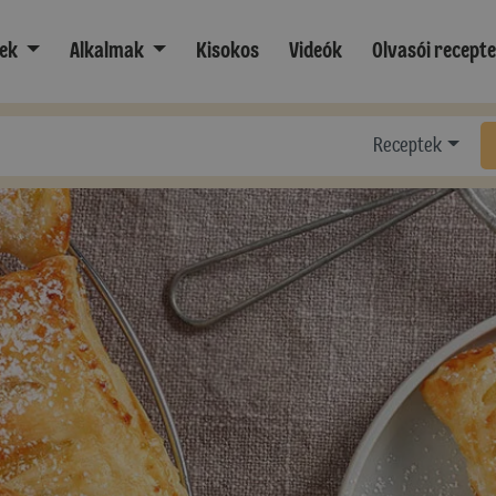
ek
Alkalmak
Kisokos
Videók
Olvasói recept
Receptek