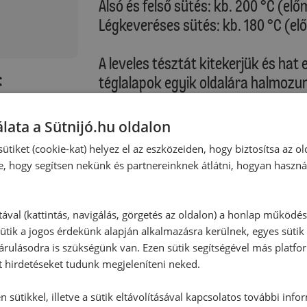
Alsó és felső sütés: kb. 200 °C (elő
Légkeveréses sütés: kb. 180 °C (el
A leveles tésztát kitekerjük és ha
:
téglalapok egyik oldalára halmozu
a széleket üresen hagyjuk. A téglal
zták
párhuzamosan a tésztát éles késsel b
lata a Sütnijó.hu oldalon
hígított tojással megkenjük, a beird
ütiket (cookie-kat) helyez el az eszközeiden, hogy biztosítsa az ol
formázva. Az illesztéseket villával
e, hogy segítsen nekünk és partnereinknek átlátni, hogyan haszná
is átkenjük a felvert tojással, és a 
középső részébe toljuk, és a párná
tával (kattintás, navigálás, görgetés az oldalon) a honlap működé
ütik a jogos érdekünk alapján alkalmazásra kerülnek, egyes sütik
Sütési idő: kb. 22-25 perc
rulásodra is szükségünk van. Ezen sütik segítségével más platfo
t hirdetéseket tudunk megjeleníteni neked.
Kérjük, vegye figyelembe saját sütő
 sütikkel, illetve a sütik eltávolításával kapcsolatos további info