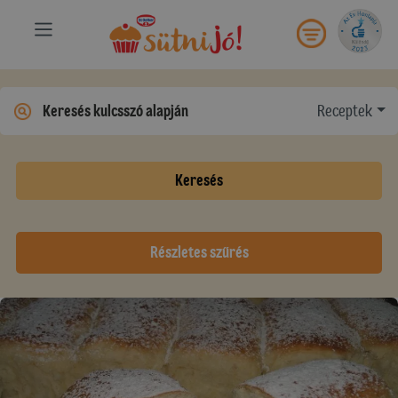
Receptek
Keresés
Részletes szűrés