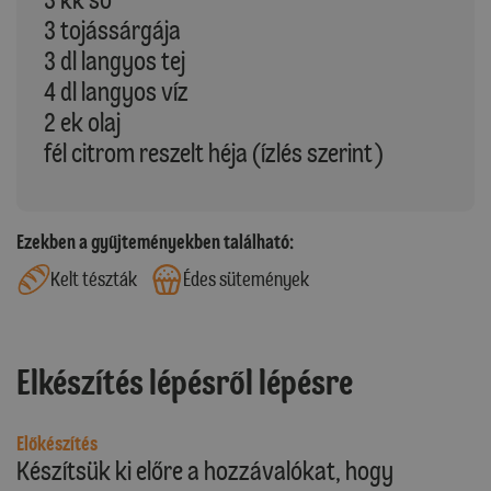
3 tojássárgája
3 dl langyos tej
4 dl langyos víz
2 ek olaj
fél citrom reszelt héja (ízlés szerint)
Ezekben a gyűjteményekben található:
Kelt tészták
Édes sütemények
Elkészítés lépésről lépésre
Előkészítés
Készítsük ki előre a hozzávalókat, hogy