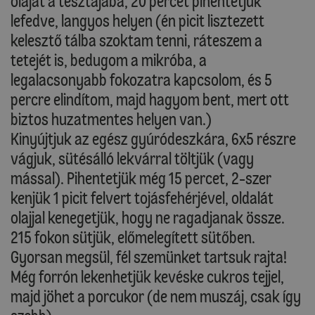
olajat a tésztájába, 20 percet pihentetjük
lefedve, langyos helyen (én picit lisztezett
kelesztő tálba szoktam tenni, ráteszem a
tetejét is, bedugom a mikróba, a
legalacsonyabb fokozatra kapcsolom, és 5
percre elindítom, majd hagyom bent, mert ott
biztos huzatmentes helyen van.)
Kinyújtjuk az egész gyúródeszkára, 6x5 részre
vágjuk, sütésálló lekvárral töltjük (vagy
mással). Pihentetjük még 15 percet, 2-szer
kenjük 1 picit felvert tojásfehérjével, oldalát
olajjal kenegetjük, hogy ne ragadjanak össze.
215 fokon sütjük, előmelegített sütőben.
Gyorsan megsül, fél szemünket tartsuk rajta!
Még forrón lekenhetjük kevéske cukros tejjel,
majd jöhet a porcukor (de nem muszáj, csak így