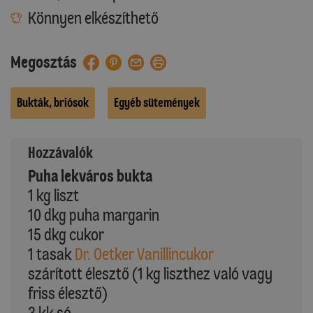
Könnyen elkészíthető
Megosztás
Bukták, briósok
Egyéb sütemények
Hozzávalók
Puha lekváros bukta
1 kg liszt
10 dkg puha margarin
15 dkg cukor
1 tasak
Dr. Oetker Vanillincukor
szárított élesztő (1 kg liszthez való vagy
friss élesztő)
3 kk só