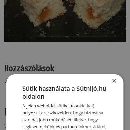
Hozzászólások
×
Ehhez a recepthez még nem érkezett hozzászólás.
Sütik használata a Sütnijó.hu
oldalon
A jelen weboldal sütiket (cookie-kat)
Hozzászólás írása
helyez el az eszközeiden, hogy biztosítsa
az oldal jobb működését, illetve, hogy
Vélemény írásához, kérjük,
jelentkezz be!
segítsen nekünk és partnereinknek átlátni,