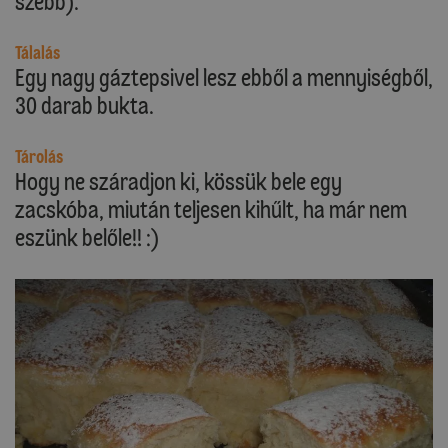
szebb).
Tálalás
Egy nagy gáztepsivel lesz ebből a mennyiségből,
30 darab bukta.
Tárolás
Hogy ne száradjon ki, kössük bele egy
zacskóba, miután teljesen kihűlt, ha már nem
eszünk belőle!! :)