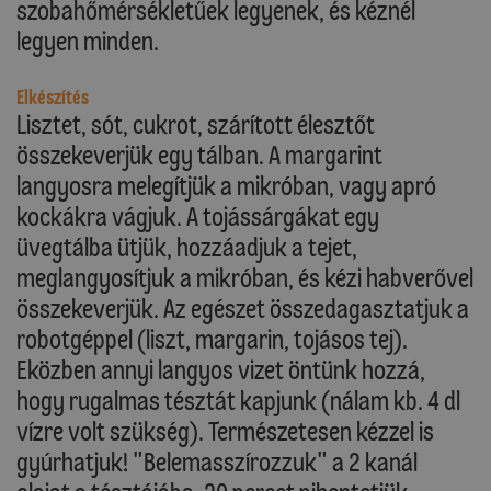
szobahőmérsékletűek legyenek, és kéznél
legyen minden.
Elkészítés
Lisztet, sót, cukrot, szárított élesztőt
összekeverjük egy tálban. A margarint
langyosra melegítjük a mikróban, vagy apró
kockákra vágjuk. A tojássárgákat egy
üvegtálba ütjük, hozzáadjuk a tejet,
meglangyosítjuk a mikróban, és kézi habverővel
összekeverjük. Az egészet összedagasztatjuk a
robotgéppel (liszt, margarin, tojásos tej).
Eközben annyi langyos vizet öntünk hozzá,
hogy rugalmas tésztát kapjunk (nálam kb. 4 dl
vízre volt szükség). Természetesen kézzel is
gyúrhatjuk! "Belemasszírozzuk" a 2 kanál