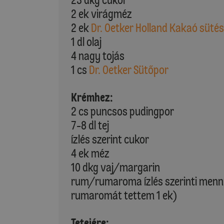
2 ek virágméz
2 ek
Dr. Oetker Holland Kakaó süté
1 dl olaj
4 nagy tojás
1 cs
Dr. Oetker Sütőpor
Krémhez:
2 cs puncsos pudingpor
7-8 dl tej
ízlés szerint cukor
4 ek méz
10 dkg vaj/margarin
rum/rumaroma ízlés szerinti menn
rumaromát tettem 1 ek)
Tetejére: