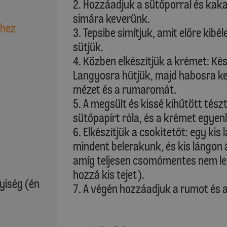
2. Hozzáadjuk a sütőporral és kaka
simára keverünk.
shez
3. Tepsibe simítjuk, amit előre kib
sütjük.
4. Közben elkészítjük a krémet: Ké
Langyosra hűtjük, majd habosra ke
mézet és a rumaromát.
5. A megsült és kissé kihűtött tész
sütőpapírt róla, és a krémet egyen
6. Elkészítjük a csokitetőt: egy ki
mindent belerakunk, és kis lángon á
amíg teljesen csomómentes nem le
hozzá kis tejet).
yiség (én
7. A végén hozzáadjuk a rumot és a