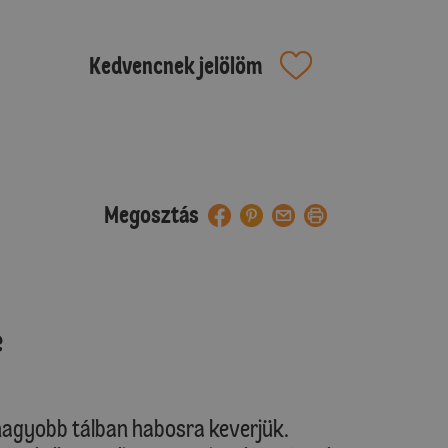
Kedvencnek jelölöm
Megosztás
e
t nagyobb tálban habosra keverjük.