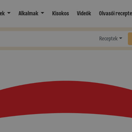
ek
Alkalmak
Kisokos
Videók
Olvasói recept
Receptek