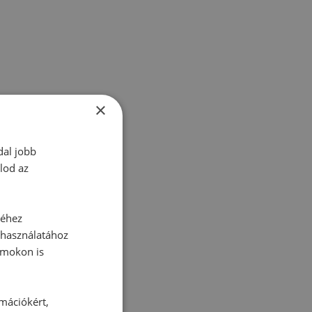
×
dal jobb
lod az
tt hozzászólás.
séhez
 használatához
rmokon is
rmációkért,
zz be!