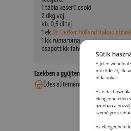
1 tábla keserű csoki
2 dkg vaj
kb. 0,5 dl tej
1 ek
Dr. Oetker Holland Kakaó süté
1 kk rumaroma
csapott kk fahéj
Sütik haszná
A jelen weboldal s
működését, illetv
Ezekben a gyűjteményekben található
oldalunkat.
Édes sütemények
Az oldal használa
elengedhetetlen s
azonban a hozzájá
személyre szabot
Az elengedhetetlen