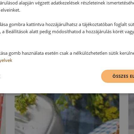
árulásod alapján végzett adatkezelések részleteinek ismertetéséh
elveinket.
ása gombra kattintva hozzájárulhatsz a tájékoztatóban foglalt süt
RECEPTAJÁNLÓ
 a Beállítások alatt pedig módosíthatod a hozzájárulás körét vag
tása gomb használata esetén csak a nélkülözhetetlen sütik kerüln
yelvek
K
ÖSSZES 