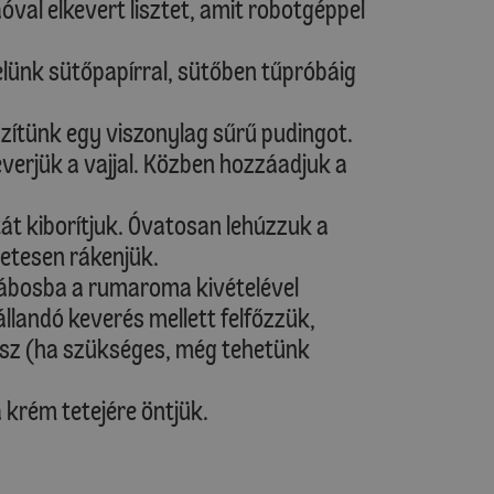
óval elkevert lisztet, amit robotgéppel
élelünk sütőpapírral, sütőben tűpróbáig
szítünk egy viszonylag sűrű pudingot.
verjük a vajjal. Közben hozzáadjuk a
tát kiborítjuk. Óvatosan lehúzzuk a
letesen rákenjük.
s lábosba a rumaroma kivételével
llandó keverés mellett felfőzzük,
sz (ha szükséges, még tehetünk
 krém tetejére öntjük.