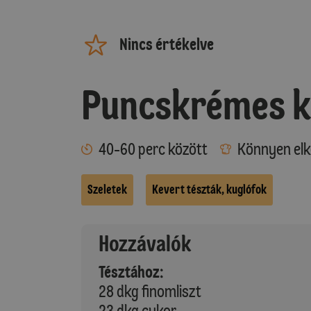
Nincs értékelve
Puncskrémes k
40-60 perc között
Könnyen elk
Szeletek
Kevert tészták, kuglófok
Hozzávalók
Tésztához:
28 dkg finomliszt
23 dkg cukor