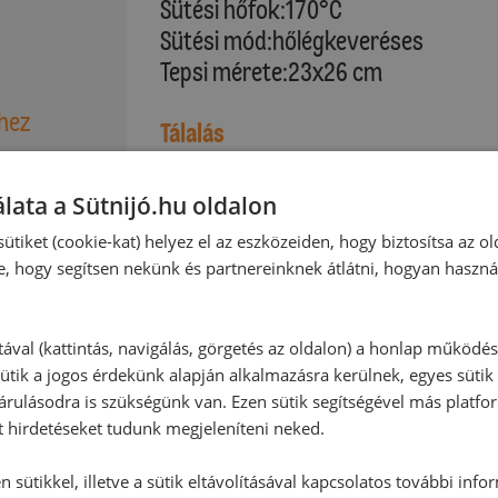
Sütési hőfok:170°C
Sütési mód:hőlégkeveréses
Tepsi mérete:23x26 cm
shez
Tálalás
6 főre
lata a Sütnijó.hu oldalon
ütiket (cookie-kat) helyez el az eszközeiden, hogy biztosítsa az ol
Hozzászólások
e, hogy segítsen nekünk és partnereinknek átlátni, hogyan haszná
:
Ehhez a recepthez még nem érkeze
tával (kattintás, navigálás, görgetés az oldalon) a honlap működé
ütik a jogos érdekünk alapján alkalmazásra kerülnek, egyes sütik
rulásodra is szükségünk van. Ezen sütik segítségével más platfo
Hozzászólás írása
t hirdetéseket tudunk megjeleníteni neked.
 sütikkel, illetve a sütik eltávolításával kapcsolatos további info
Vélemény írásához, kérjük,
jelentke