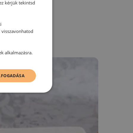
ez kérjük tekintsd
i
y visszavonhatod
ek alkalmazásra.
ELFOGADÁSA