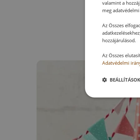
valamint a hozzáj
meg adatvédelmi 
Az Összes elfogad
adatkezelésekhez,
hozzájárulásod.
Az Összes elutasí
Adatvédelmi irán
BEÁLLÍTÁSO