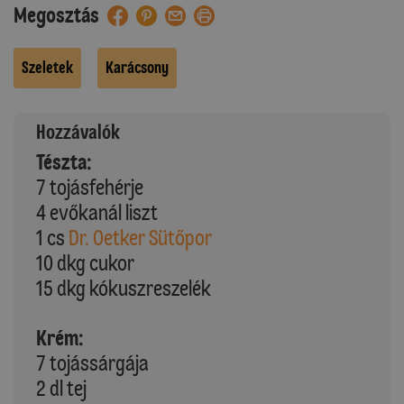
Megosztás
Szeletek
Karácsony
Hozzávalók
Tészta:
7 tojásfehérje
4 evőkanál liszt
1 cs
Dr. Oetker Sütőpor
10 dkg cukor
15 dkg kókuszreszelék
Krém:
7 tojássárgája
2 dl tej