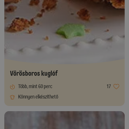
Vörösboros kuglóf
Több, mint 60 perc
17
Könnyen elkészíthető