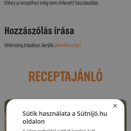
Ehhez a recepthez még nem érkezett hozzászólás.
Hozzászólás írása
Vélemény írásához, kérjük,
jelentkezz be!
RECEPTAJÁNLÓ
×
Sütik használata a Sütnijó.hu
oldalon
A jelen weboldal sütiket (cookie-kat)