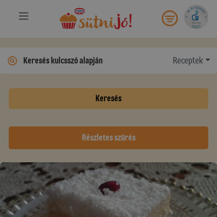
Receptek
Keresés
Részletes szűrés