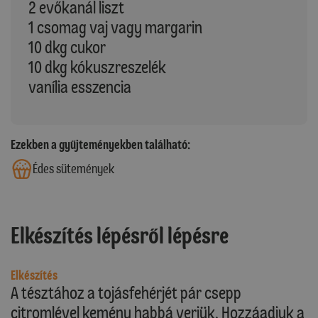
2 evőkanál liszt
1 csomag vaj vagy margarin
10 dkg cukor
10 dkg kókuszreszelék
vanília esszencia
Ezekben a gyűjteményekben található:
Édes sütemények
Elkészítés lépésről lépésre
Elkészítés
A tésztához a tojásfehérjét pár csepp
citromlével kemény habbá verjük. Hozzáadjuk a