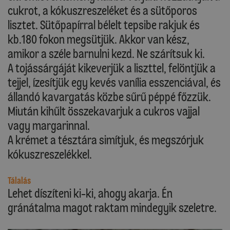
cukrot, a kókuszreszeléket és a sütőporos
lisztet. Sütőpapírral bélelt tepsibe rakjuk és
kb.180 fokon megsütjük. Akkor van kész,
amikor a széle barnulni kezd. Ne szárítsuk ki.
A tojássárgáját kikeverjük a liszttel, felöntjük a
tejjel, ízesítjük egy kevés vanília esszenciával, és
állandó kavargatás közbe sűrű péppé főzzük.
Miután kihűlt összekavarjuk a cukros vajjal
vagy margarinnal.
A krémet a tésztára simítjuk, és megszórjuk
kókuszreszelékkel.
Tálalás
Lehet díszíteni ki-ki, ahogy akarja. Én
gránátalma magot raktam mindegyik szeletre.