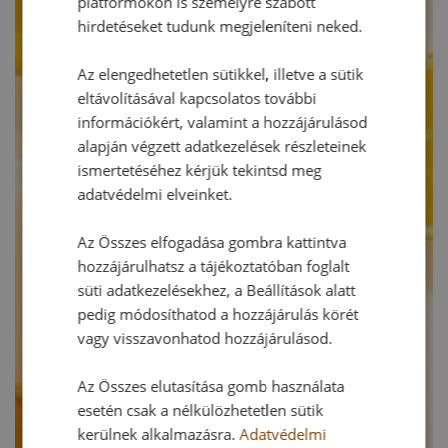
platformokon is személyre szabott
hirdetéseket tudunk megjeleníteni neked.
Az elengedhetetlen sütikkel, illetve a sütik
eltávolításával kapcsolatos további
információkért, valamint a hozzájárulásod
alapján végzett adatkezelések részleteinek
ismertetéséhez kérjük tekintsd meg
adatvédelmi elveinket.
Az Összes elfogadása gombra kattintva
hozzájárulhatsz a tájékoztatóban foglalt
süti adatkezelésekhez, a Beállítások alatt
pedig módosíthatod a hozzájárulás körét
vagy visszavonhatod hozzájárulásod.
Az Összes elutasítása gomb használata
esetén csak a nélkülözhetetlen sütik
kerülnek alkalmazásra.
Adatvédelmi