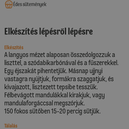
Édes sütemények
Elkészítés lépésről lépésre
Elkészítés
A langyos mézet alaposan összedolgozzuk a
liszttel, a szódabikarbónával és a fűszerekkel.
Egy éjszakát pihentetjük. Másnap ujjnyi
vastagra nyújtjuk, formákra szaggatjuk, és
kivajazott, lisztezett tepsibe tesszük.
Félbevágott mandulákkal kirakjuk, vagy
mandulaforgáccsal megszórjuk.
150 fokos sütőben 15-20 percig sütjük.
Tálalás