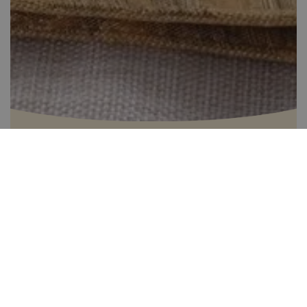
Töltött káposzta
Több, mint 60 perc
2
Könnyen elkészíthető