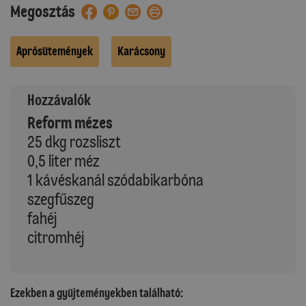
Megosztás
Aprósütemények
Karácsony
Hozzávalók
Reform mézes
25 dkg rozsliszt
0,5 liter méz
1 kávéskanál szódabikarbóna
szegfűszeg
fahéj
citromhéj
Ezekben a gyűjteményekben található: