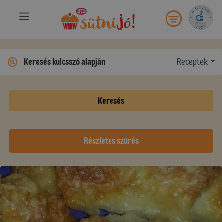
Receptek
Keresés
Részletes szűrés