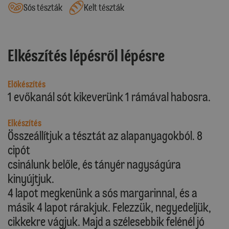
Sós tészták
Kelt tészták
Elkészítés lépésről lépésre
Előkészítés
1 evőkanál sót kikeverünk 1 rámával habosra.
Elkészítés
Összeállítjuk a tésztát az alapanyagokból. 8
cipót
csinálunk belőle, és tányér nagyságúra
kinyújtjuk.
4 lapot megkenünk a sós margarinnal, és a
másik 4 lapot rárakjuk. Felezzük, negyedeljük,
cikkekre vágjuk. Majd a szélesebbik felénél jó