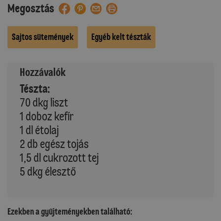
Megosztás
Sajtos sütemények
Egyéb kelt tészták
Hozzávalók
Tészta:
70 dkg liszt
1 doboz kefír
1 dl étolaj
2 db egész tojás
1,5 dl cukrozott tej
5 dkg élesztő
Ezekben a gyűjteményekben található: