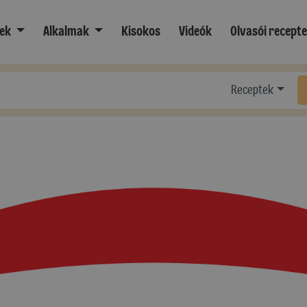
ek
Alkalmak
Kisokos
Videók
Olvasói recept
Receptek