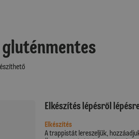
, gluténmentes
észíthető
Elkészítés lépésről lépésr
Elkészítés
A trappistát lereszeljük, hozzáadjuk