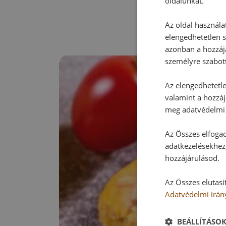
oldalunkat.
Az oldal használa
elengedhetetlen s
azonban a hozzájá
személyre szabot
Az elengedhetetlen
valamint a hozzáj
meg adatvédelmi 
Az Összes elfogad
adatkezelésekhez,
hozzájárulásod.
Az Összes elutasí
Adatvédelmi irán
BEÁLLÍTÁSO