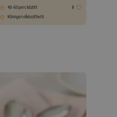
40-60 perc között
8
Könnyen elkészíthető