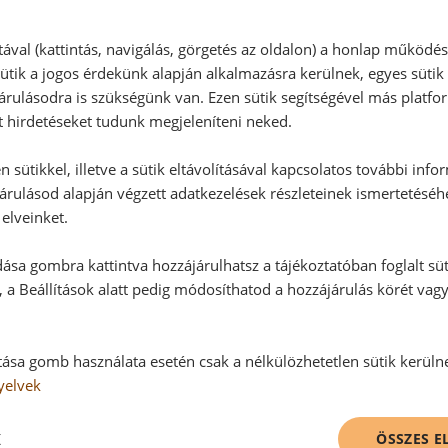
RECEPTAJÁNLÓ
tával (kattintás, navigálás, görgetés az oldalon) a honlap működé
ütik a jogos érdekünk alapján alkalmazásra kerülnek, egyes sütik
rulásodra is szükségünk van. Ezen sütik segítségével más platfo
t hirdetéseket tudunk megjeleníteni neked.
 sütikkel, illetve a sütik eltávolításával kapcsolatos további info
árulásod alapján végzett adatkezelések részleteinek ismertetéséh
elveinket.
ása gombra kattintva hozzájárulhatsz a tájékoztatóban foglalt süt
 a Beállítások alatt pedig módosíthatod a hozzájárulás körét vag
tása gomb használata esetén csak a nélkülözhetetlen sütik kerüln
yelvek
K
ÖSSZES 