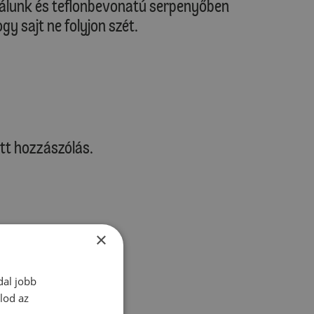
málunk és teflonbevonatú serpenyőben
gy sajt ne folyjon szét.
tt hozzászólás.
×
zz be!
dal jobb
lod az