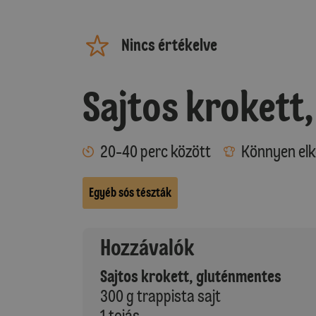
Nincs értékelve
Sajtos krokett
20-40 perc között
Könnyen elk
Egyéb sós tészták
Hozzávalók
Sajtos krokett, gluténmentes
300 g trappista sajt
1 tojás