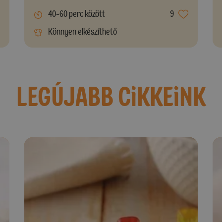
40-60 perc között
9
Könnyen elkészíthető
LEGÚJABB CiKKEiNK