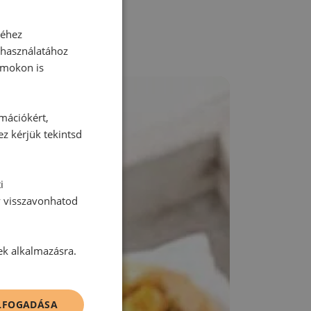
séhez
 használatához
rmokon is
rmációkért,
ez kérjük tekintsd
i
y visszavonhatod
ek alkalmazásra.
ELFOGADÁSA