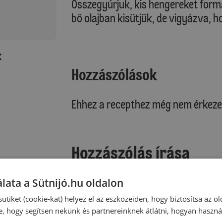
Összegyúrjuk, kis hengereket for
bő olajban kisütjük, de vigyázva, ho
:
Hozzászólások
Ehhez a recepthez még nem érkeze
Hozzászólás írása
Vélemény írásához, kérjük,
jelentke
lata a Sütnijó.hu oldalon
ütiket (cookie-kat) helyez el az eszközeiden, hogy biztosítsa az ol
e, hogy segítsen nekünk és partnereinknek átlátni, hogyan haszná