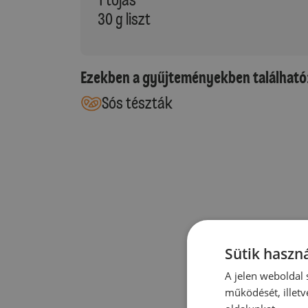
30 g liszt
Ezekben a gyűjteményekben található
Sós tészták
Sütik haszná
A jelen weboldal s
működését, illetv