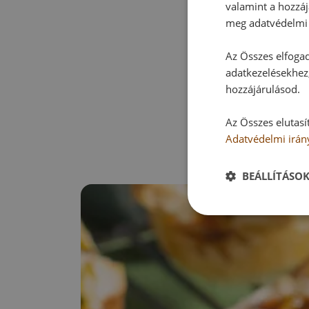
valamint a hozzáj
meg adatvédelmi 
Az Összes elfogad
adatkezelésekhez,
hozzájárulásod.
Az Összes elutasí
Adatvédelmi irán
BEÁLLÍTÁSO