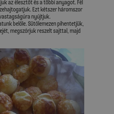
uk az élesztőt és a többi anyagot. Fél
sszehajtogatjuk. Ezt kétszer háromszor
 vastagságúra nyújtjuk.
unk belőle. Sütőlemezen pihentetjük,
ejét, megszórjuk reszelt sajttal, majd