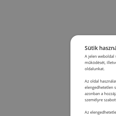
Sütik haszná
A jelen weboldal s
működését, illetv
oldalunkat.
Az oldal használa
elengedhetetlen s
azonban a hozzájá
személyre szabot
Az elengedhetetlen