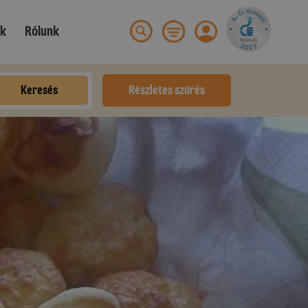
ek
Rólunk
Keresés
Részletes szűrés