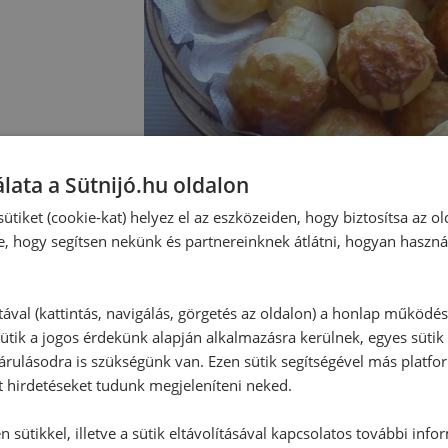
lata a Sütnijó.hu oldalon
ütiket (cookie-kat) helyez el az eszközeiden, hogy biztosítsa az ol
e, hogy segítsen nekünk és partnereinknek átlátni, hogyan haszná
Hozzászólások
tával (kattintás, navigálás, görgetés az oldalon) a honlap működé
ütik a jogos érdekünk alapján alkalmazásra kerülnek, egyes sütik
rulásodra is szükségünk van. Ezen sütik segítségével más platfo
Ehhez a recepthez még nem érkeze
t hirdetéseket tudunk megjeleníteni neked.
 sütikkel, illetve a sütik eltávolításával kapcsolatos további info