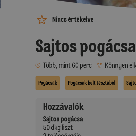
Nincs értékelve
Sajtos pogácsa
Több, mint 60 perc
Könnyen elk
Pogácsák
Pogácsák kelt tésztából
Sajt
Hozzávalók
Sajtos pogácsa
50 dkg liszt
2 tojássárgája