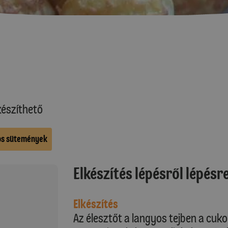
észíthető
os sütemények
Elkészítés lépésről lépésr
Elkészítés
Az élesztőt a langyos tejben a cukorr