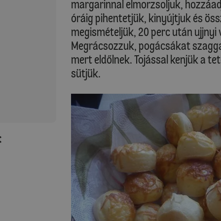
margarinnal elmorzsoljuk, hozzáadj
óráig pihentetjük, kinyújtjuk és ö
megismételjük, 20 perc után ujjnyi
Megrácsozzuk, pogácsákat szaggat
mert eldőlnek. Tojással kenjük a tet
sütjük.
: