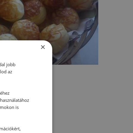
×
dal jobb
lod az
séhez
 használatához
rmokon is
tt hozzászólás.
rmációkért,