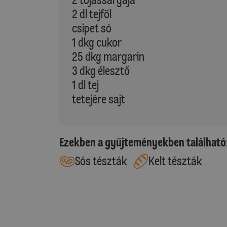
2 dl tejföl
csipet só
1 dkg cukor
25 dkg margarin
3 dkg élesztő
1 dl tej
tetejére sajt
Ezekben a gyűjteményekben található
Sós tészták
Kelt tészták