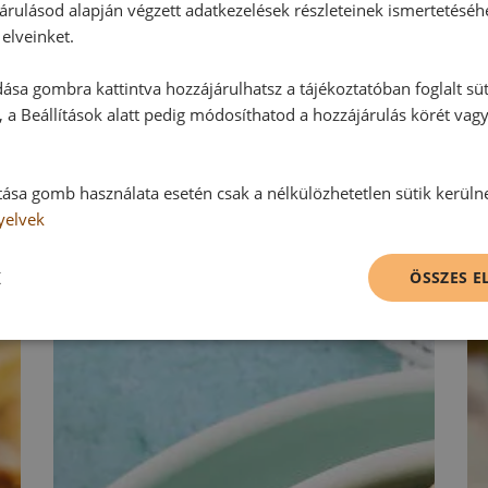
Hozzászólás írása
árulásod alapján végzett adatkezelések részleteinek ismertetéséh
elveinket.
Vélemény írásához, kérjük,
jelentke
ása gombra kattintva hozzájárulhatsz a tájékoztatóban foglalt süt
 a Beállítások alatt pedig módosíthatod a hozzájárulás körét vag
RECEPTAJÁNLÓ
tása gomb használata esetén csak a nélkülözhetetlen sütik kerüln
yelvek
K
ÖSSZES 