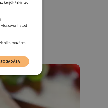
ez kérjük tekintsd
zz be!
i
y visszavonhatod
ek alkalmazásra.
ELFOGADÁSA