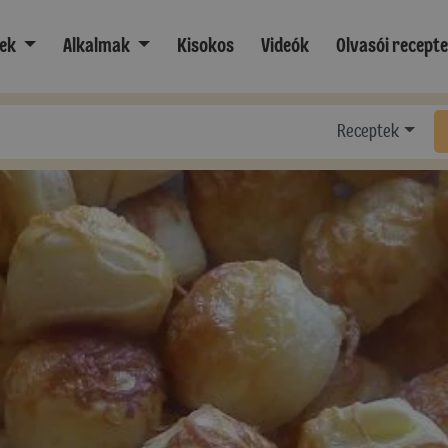
ek
Alkalmak
Kisokos
Videók
Olvasói recept
Receptek