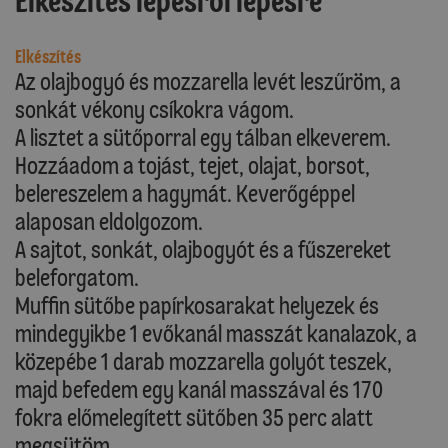
Elkészítés lépésről lépésre
Elkészítés
Az olajbogyó és mozzarella levét leszűröm, a
sonkát vékony csíkokra vágom.
A lisztet a sütőporral egy tálban elkeverem.
Hozzáadom a tojást, tejet, olajat, borsot,
belereszelem a hagymát. Keverőgéppel
alaposan eldolgozom.
A sajtot, sonkát, olajbogyót és a fűszereket
beleforgatom.
Muffin sütőbe papírkosarakat helyezek és
mindegyikbe 1 evőkanál masszát kanalazok, a
közepébe 1 darab mozzarella golyót teszek,
majd befedem egy kanál masszával és 170
fokra előmelegített sütőben 35 perc alatt
megsütöm.