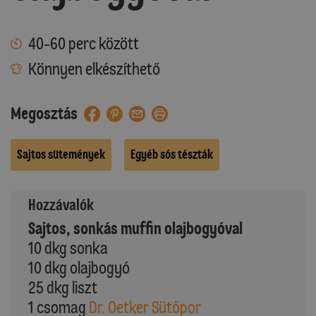
40-60 perc között
Könnyen elkészíthető
Megosztás
Sajtos sütemények
Egyéb sós tészták
Hozzávalók
Sajtos, sonkás muffin olajbogyóval
10 dkg sonka
10 dkg olajbogyó
25 dkg liszt
1 csomag
Dr. Oetker Sütőpor