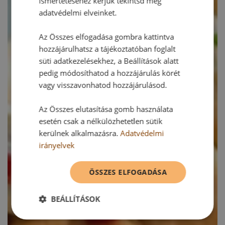
ismertetéséhez kérjük tekintsd meg
adatvédelmi elveinket.
Az Összes elfogadása gombra kattintva
hozzájárulhatsz a tájékoztatóban foglalt
süti adatkezelésekhez, a Beállítások alatt
pedig módosíthatod a hozzájárulás körét
vagy visszavonhatod hozzájárulásod.
Az Összes elutasítása gomb használata
esetén csak a nélkülözhetetlen sütik
kerülnek alkalmazásra.
Adatvédelmi
irányelvek
ÖSSZES ELFOGADÁSA
BEÁLLÍTÁSOK