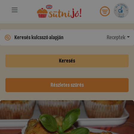
Receptek
Keresés
Részletes szűrés