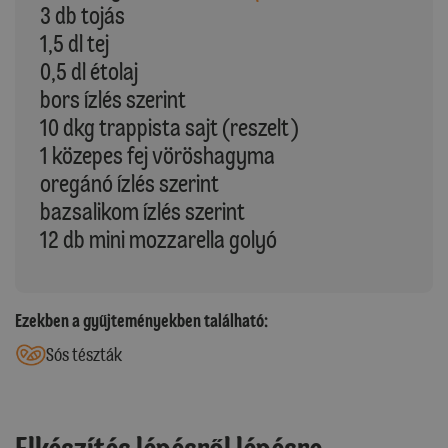
3 db tojás
1,5 dl tej
0,5 dl étolaj
bors ízlés szerint
10 dkg trappista sajt (reszelt)
1 közepes fej vöröshagyma
oregánó ízlés szerint
bazsalikom ízlés szerint
12 db mini mozzarella golyó
Ezekben a gyűjteményekben található:
Sós tészták