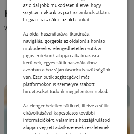
az oldal jobb működését, illetve, hogy
Hozzászólás írása
segítsen nekünk és partnereinknek átlátni,
hogyan használod az oldalunkat.
Vélemény írásához, kérjük,
jelentkezz be!
Az oldal használatával (kattintás,
navigálás, görgetés az oldalon) a honlap
működéséhez elengedhetetlen sütik a
RECEPTAJÁNLÓ
jogos érdekünk alapján alkalmazásra
kerülnek, egyes sütik használatához
azonban a hozzájárulásodra is szükségünk
van. Ezen sütik segítségével más
platformokon is személyre szabott
hirdetéseket tudunk megjeleníteni neked.
Az elengedhetetlen sütikkel, illetve a sütik
eltávolításával kapcsolatos további
információkért, valamint a hozzájárulásod
alapján végzett adatkezelések részleteinek