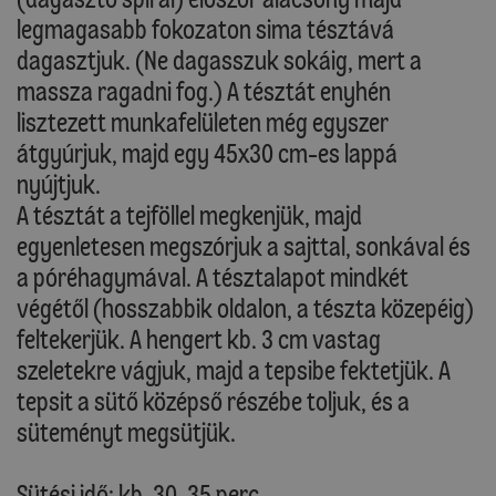
legmagasabb fokozaton sima tésztává
dagasztjuk. (Ne dagasszuk sokáig, mert a
massza ragadni fog.) A tésztát enyhén
lisztezett munkafelületen még egyszer
átgyúrjuk, majd egy 45x30 cm-es lappá
nyújtjuk.
A tésztát a tejföllel megkenjük, majd
egyenletesen megszórjuk a sajttal, sonkával és
a póréhagymával. A tésztalapot mindkét
végétől (hosszabbik oldalon, a tészta közepéig)
feltekerjük. A hengert kb. 3 cm vastag
szeletekre vágjuk, majd a tepsibe fektetjük. A
tepsit a sütő középső részébe toljuk, és a
süteményt megsütjük.
Sütési idő: kb. 30-35 perc