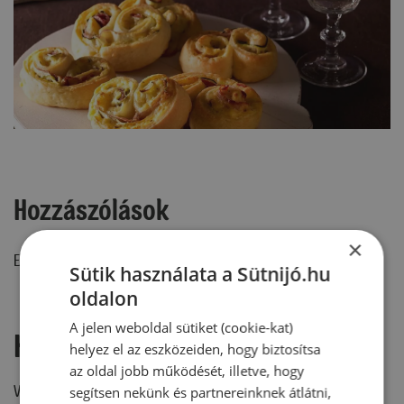
Hozzászólások
×
Ehhez a recepthez még nem érkezett hozzászólás.
Sütik használata a Sütnijó.hu
oldalon
A jelen weboldal sütiket (cookie-kat)
Hozzászólás írása
helyez el az eszközeiden, hogy biztosítsa
az oldal jobb működését, illetve, hogy
Vélemény írásához, kérjük,
jelentkezz be!
segítsen nekünk és partnereinknek átlátni,