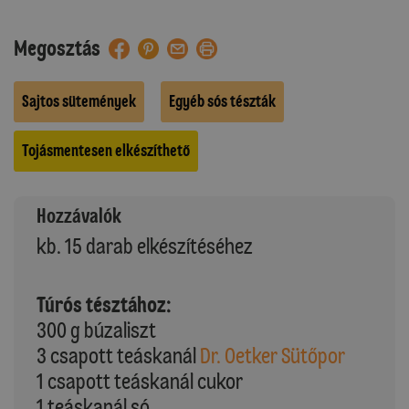
Megosztás
Sajtos sütemények
Egyéb sós tészták
Tojásmentesen elkészíthető
Hozzávalók
kb. 15 darab elkészítéséhez
Túrós tésztához:
300 g búzaliszt
3 csapott teáskanál
Dr. Oetker Sütőpor
1 csapott teáskanál cukor
1 teáskanál só