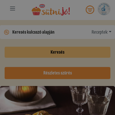
Receptek
Keresés
Részletes szűrés