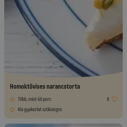
Homoktövises narancstorta
Több, mint 60 perc
8
Kis gyakorlat szükséges