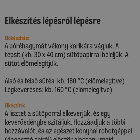
Elkészítés lépésről lépésre
Előkészítés:
A póréhagymát vékony karikára vágjuk. A
tepsit (kb. 30 x 40 cm) sütőpapírral béleljük. A
sütőt előmelegítjük.
Alsó és felső sütés: kb. 180 °C (előmelegítve)
Légkeveréses: kb. 160 °C (előmelegítve)
Elkészítés:
A lisztet a sütőporral elkeverjük, és egy
keverőedénybe szitáljuk. Hozzáadjuk a többi
hozzávalót, és az egészet konyhai robotgéppel
(dagasztó spirál) először alacsony majd