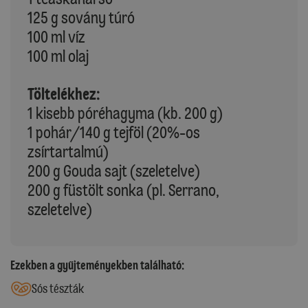
125 g sovány túró
100 ml víz
100 ml olaj
Töltelékhez:
1 kisebb póréhagyma (kb. 200 g)
1 pohár/140 g tejföl (20%-os
zsírtartalmú)
200 g Gouda sajt (szeletelve)
200 g füstölt sonka (pl. Serrano,
szeletelve)
Ezekben a gyűjteményekben található:
Sós tészták