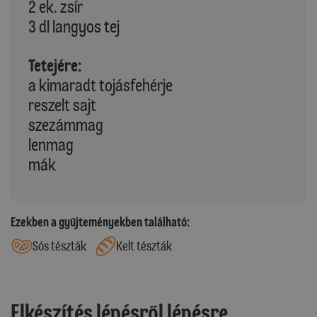
2 ek. zsír
3 dl langyos tej
Tetejére:
a kimaradt tojásfehérje
reszelt sajt
szezámmag
lenmag
mák
Ezekben a gyűjteményekben található:
Sós tészták
Kelt tészták
Elkészítés lépésről lépésre