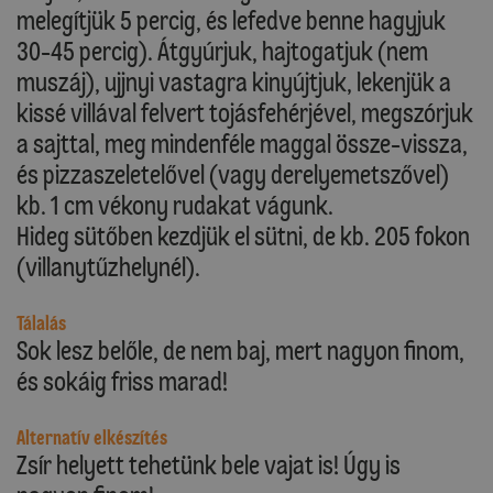
melegítjük 5 percig, és lefedve benne hagyjuk
30-45 percig). Átgyúrjuk, hajtogatjuk (nem
muszáj), ujjnyi vastagra kinyújtjuk, lekenjük a
kissé villával felvert tojásfehérjével, megszórjuk
a sajttal, meg mindenféle maggal össze-vissza,
és pizzaszeletelővel (vagy derelyemetszővel)
kb. 1 cm vékony rudakat vágunk.
Hideg sütőben kezdjük el sütni, de kb. 205 fokon
(villanytűzhelynél).
Tálalás
Sok lesz belőle, de nem baj, mert nagyon finom,
és sokáig friss marad!
Alternatív elkészítés
Zsír helyett tehetünk bele vajat is! Úgy is