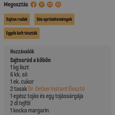
Megosztás
Sajtos rudak
Sós aprósütemények
Egyéb kelt tészták
Hozzávalók
Sajtosrúd a köbön
1 kg liszt
6 kk. só
1 ek. cukor
2 tasak
Dr. Oetker Instant Élesztő
1 egész tojás és egy tojássárgája
2 dl tejföl
1 kocka margarin