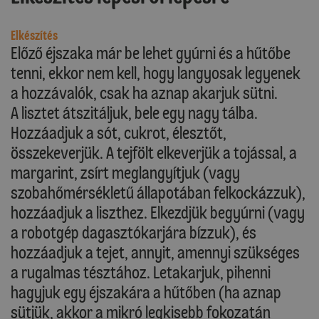
Elkészítés
Előző éjszaka már be lehet gyúrni és a hűtőbe
tenni, ekkor nem kell, hogy langyosak legyenek
a hozzávalók, csak ha aznap akarjuk sütni.
A lisztet átszitáljuk, bele egy nagy tálba.
Hozzáadjuk a sót, cukrot, élesztőt,
összekeverjük. A tejfölt elkeverjük a tojással, a
margarint, zsírt meglangyítjuk (vagy
szobahőmérsékletű állapotában felkockázzuk),
hozzáadjuk a liszthez. Elkezdjük begyúrni (vagy
a robotgép dagasztókarjára bízzuk), és
hozzáadjuk a tejet, annyit, amennyi szükséges
a rugalmas tésztához. Letakarjuk, pihenni
hagyjuk egy éjszakára a hűtőben (ha aznap
sütjük, akkor a mikró legkisebb fokozatán