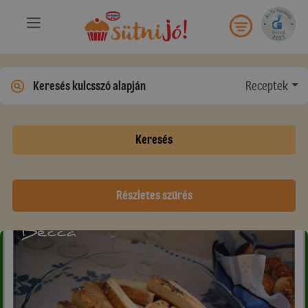
Receptek
Keresés
Részletes szűrés