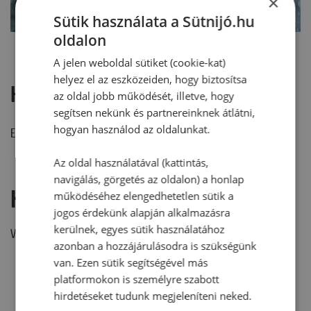
×
Sütik használata a Sütnijó.hu
oldalon
A jelen weboldal sütiket (cookie-kat)
helyez el az eszközeiden, hogy biztosítsa
Hozzászólások
az oldal jobb működését, illetve, hogy
segítsen nekünk és partnereinknek átlátni,
hogyan használod az oldalunkat.
Ehhez a recepthez még nem érkezett hozzászólás.
Az oldal használatával (kattintás,
navigálás, görgetés az oldalon) a honlap
Hozzászólás írása
működéséhez elengedhetetlen sütik a
jogos érdekünk alapján alkalmazásra
kerülnek, egyes sütik használatához
Vélemény írásához, kérjük,
jelentkezz be!
azonban a hozzájárulásodra is szükségünk
van. Ezen sütik segítségével más
platformokon is személyre szabott
RECEPTAJÁNLÓ
hirdetéseket tudunk megjeleníteni neked.