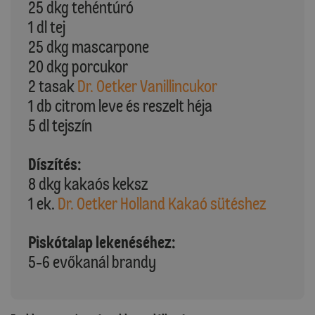
25 dkg tehéntúró
1 dl tej
25 dkg mascarpone
20 dkg porcukor
2 tasak
Dr. Oetker Vanillincukor
1 db citrom leve és reszelt héja
5 dl tejszín
Díszítés:
8 dkg kakaós keksz
1 ek.
Dr. Oetker Holland Kakaó sütéshez
Piskótalap lekenéséhez:
5-6 evőkanál brandy