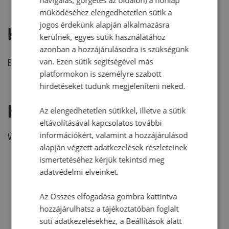
működéséhez elengedhetetlen sütik a
jogos érdekünk alapján alkalmazásra
Hozzászólások
kerülnek, egyes sütik használatához
azonban a hozzájárulásodra is szükségünk
van. Ezen sütik segítségével más
Ehhez a recepthez még nem érkezett hozzászólás.
platformokon is személyre szabott
hirdetéseket tudunk megjeleníteni neked.
Hozzászólás írása
Az elengedhetetlen sütikkel, illetve a sütik
eltávolításával kapcsolatos további
információkért, valamint a hozzájárulásod
Vélemény írásához, kérjük,
jelentkezz be!
alapján végzett adatkezelések részleteinek
ismertetéséhez kérjük tekintsd meg
adatvédelmi elveinket.
RECEPTAJÁNLÓ
Az Összes elfogadása gombra kattintva
hozzájárulhatsz a tájékoztatóban foglalt
süti adatkezelésekhez, a Beállítások alatt