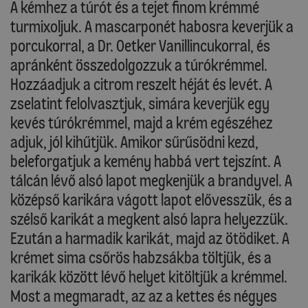
A kémhez a túrót és a tejet finom krémmé
turmixoljuk. A mascarponét habosra keverjük a
porcukorral, a Dr. Oetker Vanillincukorral, és
apránként összedolgozzuk a túrókrémmel.
Hozzáadjuk a citrom reszelt héját és levét. A
zselatint felolvasztjuk, simára keverjük egy
kevés túrókrémmel, majd a krém egészéhez
adjuk, jól kihűtjük. Amikor sűrűsödni kezd,
beleforgatjuk a kemény habbá vert tejszínt. A
tálcán lévő alsó lapot megkenjük a brandyvel. A
középső karikára vágott lapot elővesszük, és a
szélső karikát a megkent alsó lapra helyezzük.
Ezután a harmadik karikát, majd az ötödiket. A
krémet sima csőrös habzsákba töltjük, és a
karikák között lévő helyet kitöltjük a krémmel.
Most a megmaradt, az az a kettes és négyes