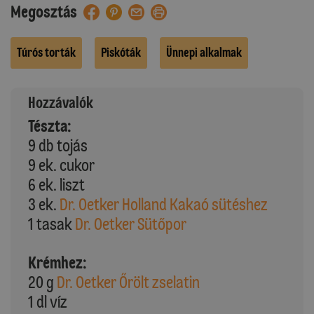
Megosztás
Túrós torták
Piskóták
Ünnepi alkalmak
Hozzávalók
Tészta:
9 db tojás
9 ek. cukor
6 ek. liszt
3 ek.
Dr. Oetker Holland Kakaó sütéshez
1 tasak
Dr. Oetker Sütőpor
Krémhez:
20 g
Dr. Oetker Őrölt zselatin
1 dl víz