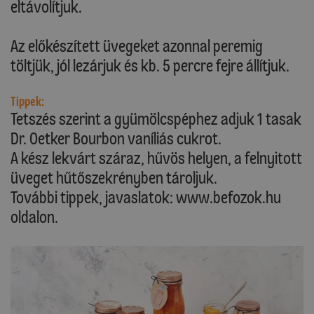
eltávolítjuk.
Az előkészített üvegeket azonnal peremig
töltjük, jól lezárjuk és kb. 5 percre fejre állítjuk.
Tippek:
Tetszés szerint a gyümölcspéphez adjuk 1 tasak
Dr. Oetker Bourbon vaníliás cukrot.
A kész lekvárt száraz, hűvös helyen, a felnyitott
üveget hűtőszekrényben tároljuk.
További tippek, javaslatok: www.befozok.hu
oldalon.