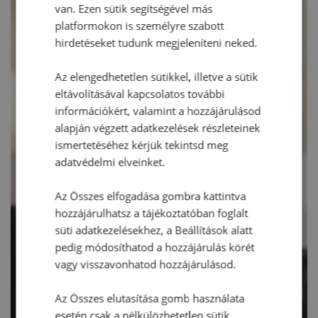
van. Ezen sütik segítségével más
platformokon is személyre szabott
hirdetéseket tudunk megjeleníteni neked.
Az elengedhetetlen sütikkel, illetve a sütik
eltávolításával kapcsolatos további
információkért, valamint a hozzájárulásod
alapján végzett adatkezelések részleteinek
ismertetéséhez kérjük tekintsd meg
adatvédelmi elveinket.
Az Összes elfogadása gombra kattintva
hozzájárulhatsz a tájékoztatóban foglalt
süti adatkezelésekhez, a Beállítások alatt
pedig módosíthatod a hozzájárulás körét
vagy visszavonhatod hozzájárulásod.
Az Összes elutasítása gomb használata
esetén csak a nélkülözhetetlen sütik