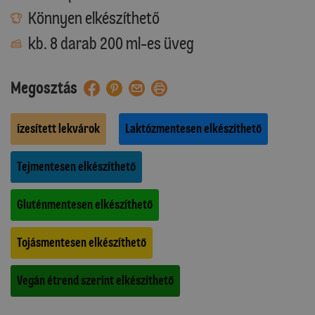
Könnyen elkészíthető
kb. 8 darab 200 ml-es üveg
Megosztás
Ízesített lekvárok
Laktózmentesen elkészíthető
Tejmentesen elkészíthető
Gluténmentesen elkészíthető
Tojásmentesen elkészíthető
Vegán étrend szerint elkészíthető