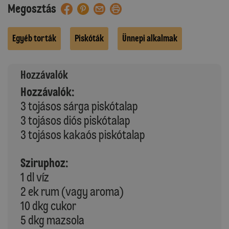
Megosztás
Egyéb torták
Piskóták
Ünnepi alkalmak
Hozzávalók
Hozzávalók:
3 tojásos sárga piskótalap
3 tojásos diós piskótalap
3 tojásos kakaós piskótalap
Sziruphoz:
1 dl víz
2 ek rum (vagy aroma)
10 dkg cukor
5 dkg mazsola