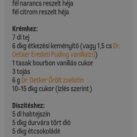
fél narancs reszelt héja
fél citrom reszelt héja
Krémhez:
7 dl tej
6 dkg étkezési keményítő (vagy 1,5 cs
Dr.
Oetker Eredeti Puding vaníliaízű
)
1 tasak bourbon vaníliás cukor
3 tojás
6 g
Dr. Oetker Őrölt zselatin
10-15 dkg cukor (ízlés szerint)
Díszítéshez:
5 dl habtejszín
5 dkg durvára tört dió
5 dkg étcsokoládé