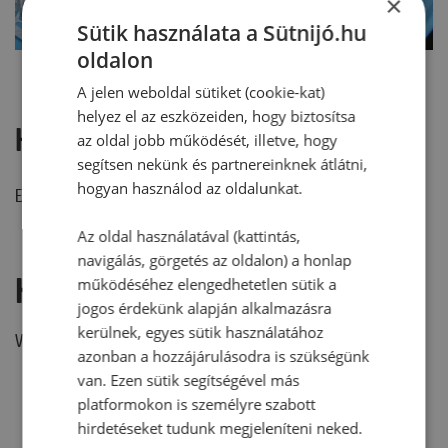
×
Sütik használata a Sütnijó.hu
oldalon
A jelen weboldal sütiket (cookie-kat)
helyez el az eszközeiden, hogy biztosítsa
Hozzászólások
az oldal jobb működését, illetve, hogy
segítsen nekünk és partnereinknek átlátni,
hogyan használod az oldalunkat.
Ehhez a recepthez még nem érkezett hozzászólás.
Az oldal használatával (kattintás,
navigálás, görgetés az oldalon) a honlap
Hozzászólás írása
működéséhez elengedhetetlen sütik a
jogos érdekünk alapján alkalmazásra
kerülnek, egyes sütik használatához
Vélemény írásához, kérjük,
jelentkezz be!
azonban a hozzájárulásodra is szükségünk
van. Ezen sütik segítségével más
platformokon is személyre szabott
RECEPTAJÁNLÓ
hirdetéseket tudunk megjeleníteni neked.