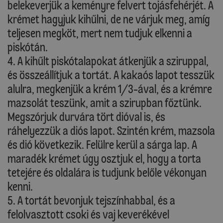
belekeverjük a keményre felvert tojásfehérjét. A
krémet hagyjuk kihűlni, de ne várjuk meg, amíg
teljesen megköt, mert nem tudjuk elkenni a
piskótán.
4. A kihűlt piskótalapokat átkenjük a sziruppal,
és összeállítjuk a tortát. A kakaós lapot tesszük
alulra, megkenjük a krém 1/3-ával, és a krémre
mazsolát teszünk, amit a szirupban főztünk.
Megszórjuk durvára tört dióval is, és
ráhelyezzük a diós lapot. Szintén krém, mazsola
és dió következik. Felülre kerül a sárga lap. A
maradék krémet úgy osztjuk el, hogy a torta
tetejére és oldalára is tudjunk belőle vékonyan
kenni.
5. A tortát bevonjuk tejszínhabbal, és a
felolvasztott csoki és vaj keverékével