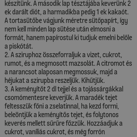
készítünk. A második lap tésztájába keverünk 2
ek darált diót, a harmadikba pedig 1 ek kakaót.
A tortasütőbe vágjunk méretre sütőpapírt, így
nem kell minden lap sütése után elmosni a
formát, hanem papírostul ki tudjuk emelni belőle
a piskótát.
2. A sziruphoz összeforraljuk a vizet, cukrot,
rumot, és a megmosott mazsolát. A citromot és
a narancsot alaposan megmossuk, majd a
héjukat a szirupba reszeljük. Kihűtjük.
3. A keményítőt 2 dl tejjel és a tojássárgákkal
csomómentesre keverjük. A maradék tejet
feltesszük főni a zselatinnal, ha kezd forrni,
beleöntjük a keményítős tejet, és folytonos
keverés mellett sűrűre főzzük. Hozzáadjuk a
cukrot, vaníliás cukrot, és még forrón